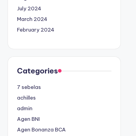
July 2024
March 2024
February 2024
Categories
7 sebelas
achilles
admin
Agen BNI
Agen Bonanza BCA