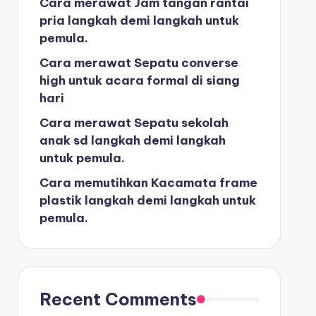
Cara merawat Jam tangan rantai
pria langkah demi langkah untuk
pemula.
Cara merawat Sepatu converse
high untuk acara formal di siang
hari
Cara merawat Sepatu sekolah
anak sd langkah demi langkah
untuk pemula.
Cara memutihkan Kacamata frame
plastik langkah demi langkah untuk
pemula.
Recent Comments