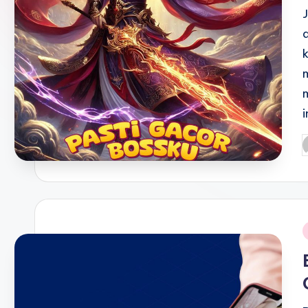
i
P
b
i