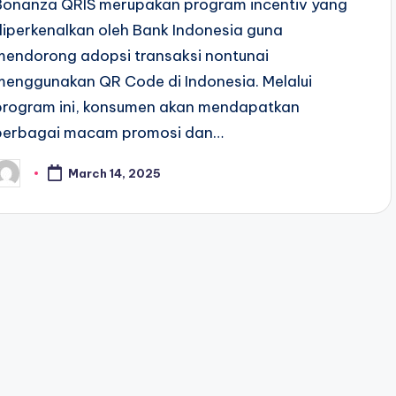
Bonanza QRIS merupakan program incentiv yang
diperkenalkan oleh Bank Indonesia guna
mendorong adopsi transaksi nontunai
menggunakan QR Code di Indonesia. Melalui
program ini, konsumen akan mendapatkan
berbagai macam promosi dan…
March 14, 2025
osted
y