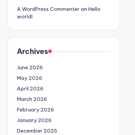
A WordPress Commenter
on
Hello
world!
Archives
June 2026
May 2026
April 2026
March 2026
February 2026
January 2026
December 2025