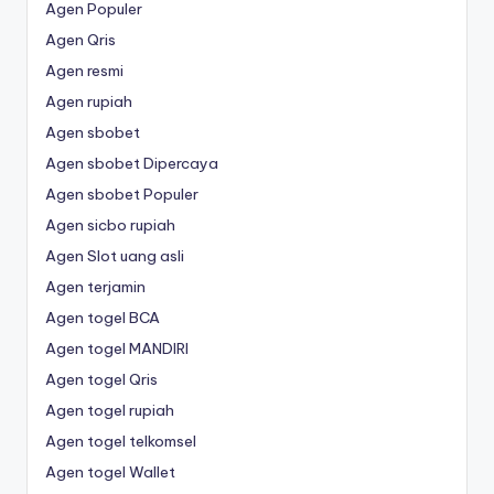
Agen Populer
Agen Qris
Agen resmi
Agen rupiah
Agen sbobet
Agen sbobet Dipercaya
Agen sbobet Populer
Agen sicbo rupiah
Agen Slot uang asli
Agen terjamin
Agen togel BCA
Agen togel MANDIRI
Agen togel Qris
Agen togel rupiah
Agen togel telkomsel
Agen togel Wallet