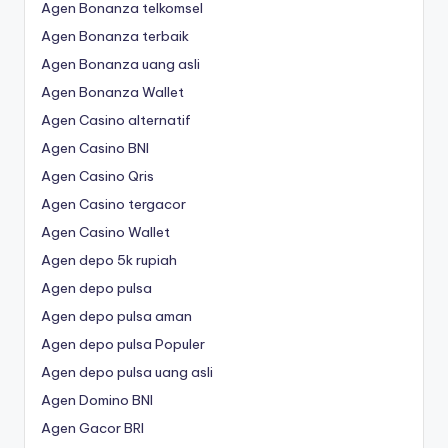
Agen Bonanza telkomsel
Agen Bonanza terbaik
Agen Bonanza uang asli
Agen Bonanza Wallet
Agen Casino alternatif
Agen Casino BNI
Agen Casino Qris
Agen Casino tergacor
Agen Casino Wallet
Agen depo 5k rupiah
Agen depo pulsa
Agen depo pulsa aman
Agen depo pulsa Populer
Agen depo pulsa uang asli
Agen Domino BNI
Agen Gacor BRI