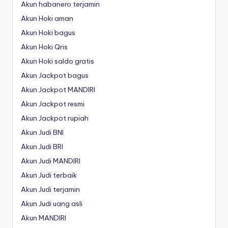
Akun habanero terjamin
Akun Hoki aman
Akun Hoki bagus
Akun Hoki Qris
Akun Hoki saldo gratis
Akun Jackpot bagus
Akun Jackpot MANDIRI
Akun Jackpot resmi
Akun Jackpot rupiah
Akun Judi BNI
Akun Judi BRI
Akun Judi MANDIRI
Akun Judi terbaik
Akun Judi terjamin
Akun Judi uang asli
Akun MANDIRI