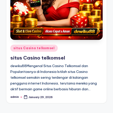
Posted
situs Casino telkomsel
in
situs Casino telkomsel
dewiku88Mengenal Situs Casino Telkomsel dan
Popularitasnya di Indonesia Istilah situs Casino
telkomsel semakin sering terdengar di kalangan
pengguna internet Indonesia, terutama mereka yang
aktif bermain game online berbasis hiburan dan…
admin
January 29, 2026
Posted
by