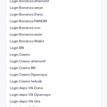
Login Bonanza alternatif
Login Bonanza aman
Login Bonanza Dana
Login Bonanza MANDIRI
Login Bonanza ovo
Login Bonanza resmi
Login Bonanza Wallet
Login BRI
Login Casino
Login Casino alternatif
Login Casino BRI
Login Casino Dipercaya
Login Casino terbaik
Login depo 10k Dana
Login depo 10k Dipercaya
Login depo 10k Qris