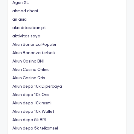
Agen XL
ahmad dhani
air asia
akreditasi ban pt
aktivitas saya
Akun Bonanza Populer
Akun Bonanza terbaik
Akun Casino BNI
Akun Casino Online
Akun Casino Qris
Akun depo 10k Dipercaya
Akun depo 10k Qris
Akun depo 10k resmi
Akun depo 10k Wallet
Akun depo 5k BRI
Akun depo 5k telkomsel