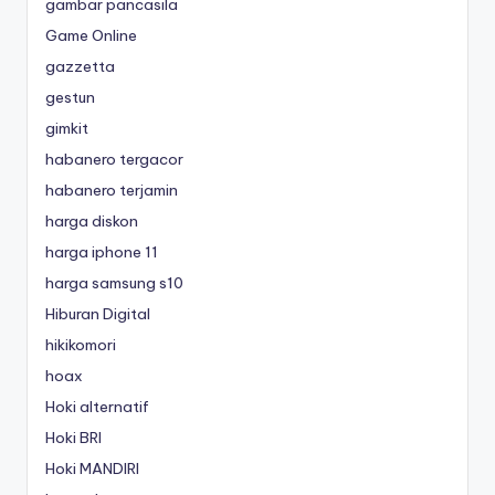
gambar pancasila
Game Online
gazzetta
gestun
gimkit
habanero tergacor
habanero terjamin
harga diskon
harga iphone 11
harga samsung s10
Hiburan Digital
hikikomori
hoax
Hoki alternatif
Hoki BRI
Hoki MANDIRI