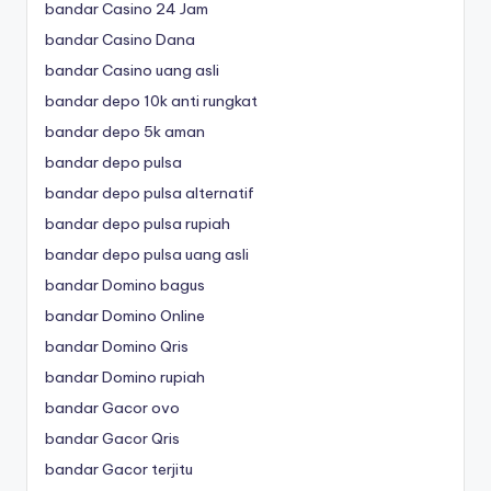
bandar Casino 24 Jam
bandar Casino Dana
bandar Casino uang asli
bandar depo 10k anti rungkat
bandar depo 5k aman
bandar depo pulsa
bandar depo pulsa alternatif
bandar depo pulsa rupiah
bandar depo pulsa uang asli
bandar Domino bagus
bandar Domino Online
bandar Domino Qris
bandar Domino rupiah
bandar Gacor ovo
bandar Gacor Qris
bandar Gacor terjitu