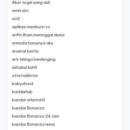
Akun togel uang asli
amel alvi
ao3
aplikasi membuat cv
arifin ilham meninggal dunia
armada harusnya aku
arsenal berita
arti telinga berdenging
ashabul kahfi
atta halilintar
babyshivid
baddiehub
bandar alternatif
bandar Bonanza
bandar Bonanza 24 Jam
bandar Bonanza resmi