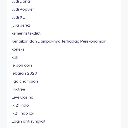
Judi Dana
Judi Populer
Judi XL
julia perez
kemenristekdikti
Kenaikan dan Dampaknya terhadap Perekonomian
koneksi
kpk
le bon coin
lebaran 2020
liga champion
linktree
Live Casino
lk 21 indo
lk21 indo xxi
Login anti rungkat