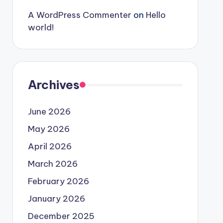
A WordPress Commenter
on
Hello
world!
Archives
June 2026
May 2026
April 2026
March 2026
February 2026
January 2026
December 2025