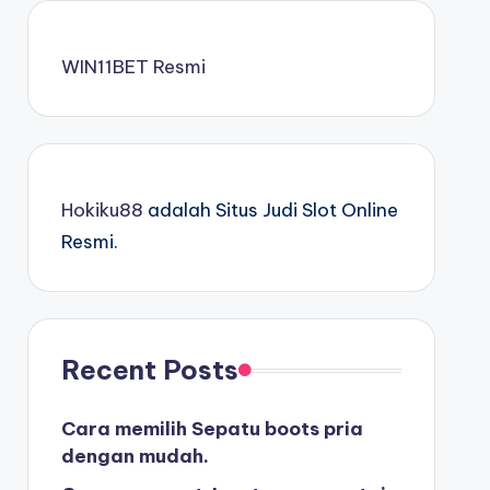
WIN11BET Resmi
Hokiku88
adalah Situs Judi Slot Online
Resmi.
Recent Posts
Cara memilih Sepatu boots pria
dengan mudah.