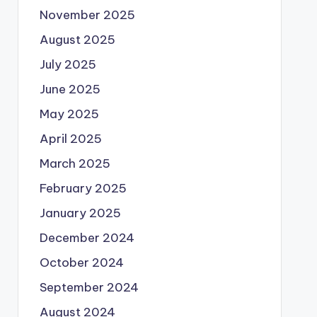
November 2025
August 2025
July 2025
June 2025
May 2025
April 2025
March 2025
February 2025
January 2025
December 2024
October 2024
September 2024
August 2024