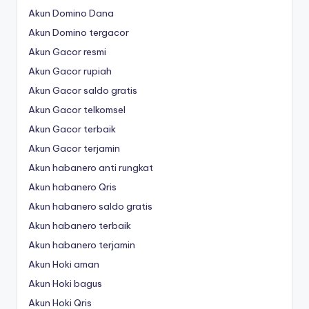
Akun Domino Dana
Akun Domino tergacor
Akun Gacor resmi
Akun Gacor rupiah
Akun Gacor saldo gratis
Akun Gacor telkomsel
Akun Gacor terbaik
Akun Gacor terjamin
Akun habanero anti rungkat
Akun habanero Qris
Akun habanero saldo gratis
Akun habanero terbaik
Akun habanero terjamin
Akun Hoki aman
Akun Hoki bagus
Akun Hoki Qris