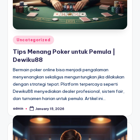
Posted
Uncategorized
in
Tips Menang Poker untuk Pemula |
Dewiku88
Bermain poker online bisa menjadi pengalaman
menyenangkan sekaligus menguntungkan jika dilakukan
dengan strategi tepat. Platform terpercaya seperti
Dewiku88 menyediakan dealer profesional, sistem fair,
dan turnamen harian untuk pemula. Artikel ini…
admin
January 15, 2026
Posted
by