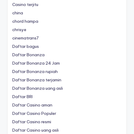
Casino terjitu
china
chord hampa
chrisye
cinematrans7
Daftar bagus
Daftar Bonanza
Daftar Bonanza 24 Jam
Daftar Bonanza rupiah
Daftar Bonanza terjamin
Daftar Bonanza uang asli
Daftar BRI
Daftar Casino aman
Daftar Casino Populer
Daftar Casino resmi
Daftar Casino uang asli