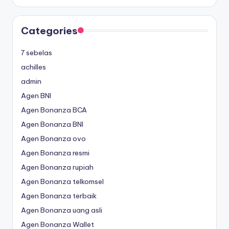
Categories
7 sebelas
achilles
admin
Agen BNI
Agen Bonanza BCA
Agen Bonanza BNI
Agen Bonanza ovo
Agen Bonanza resmi
Agen Bonanza rupiah
Agen Bonanza telkomsel
Agen Bonanza terbaik
Agen Bonanza uang asli
Agen Bonanza Wallet