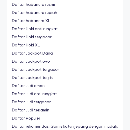
Daftar habanero resmi
Daftar habanero rupiah
Daftar habanero XL
Daftar Hoki anti rungkat
Daftar Hoki tergacor
Daftar Hoki XL
Daftar Jackpot Dana
Daftar Jackpot ovo
Daftar Jackpot tergacor
Daftar Jackpot terjitu
Daftar Judi aman
Daftar Judi anti rungkat
Daftar Judi tergacor
Daftar Judi terjamin
Daftar Populer
Daftar rekomendasi Gamis katun jepang dengan mudah.