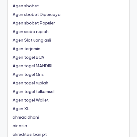
Agen sbobet
Agen sbobet Dipercaya
Agen sbobet Populer
Agen sicbo rupiah
Agen Slot uang asli
Agen terjamin
Agen togel BCA
Agen togel MANDIRI
Agen togel Qris
Agen togel rupiah
Agen togel telkomsel
Agen togel Wallet
Agen XL
ahmad dhani
air asia
akreditasi ban pt