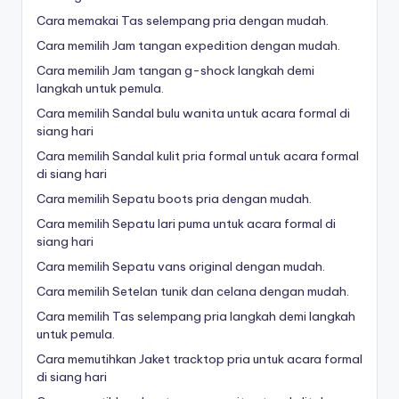
Cara memakai Tas selempang pria dengan mudah.
Cara memilih Jam tangan expedition dengan mudah.
Cara memilih Jam tangan g-shock langkah demi
langkah untuk pemula.
Cara memilih Sandal bulu wanita untuk acara formal di
siang hari
Cara memilih Sandal kulit pria formal untuk acara formal
di siang hari
Cara memilih Sepatu boots pria dengan mudah.
Cara memilih Sepatu lari puma untuk acara formal di
siang hari
Cara memilih Sepatu vans original dengan mudah.
Cara memilih Setelan tunik dan celana dengan mudah.
Cara memilih Tas selempang pria langkah demi langkah
untuk pemula.
Cara memutihkan Jaket tracktop pria untuk acara formal
di siang hari