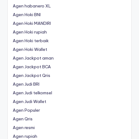
Agen habanero XL
Agen Hoki BNI
Agen Hoki MANDIRI
Agen Hoki rupiah
Agen Hoki terbaik
Agen Hoki Wallet
Agen Jackpot aman
Agen Jackpot BCA
Agen Jackpot Qris
Agen Judi BRI
Agen Judi telkomsel
Agen Judi Wallet
Agen Populer
Agen Qris
Agen resmi
Agen rupiah