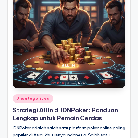
Posted
Uncategorized
in
Strategi All In di IDNPoker: Panduan
Lengkap untuk Pemain Cerdas
IDNPoker adalah salah satu platform poker online paling
populer di Asia, khususnya Indonesia. Salah satu