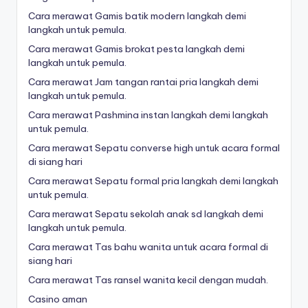
Cara merawat Gamis batik modern langkah demi
langkah untuk pemula.
Cara merawat Gamis brokat pesta langkah demi
langkah untuk pemula.
Cara merawat Jam tangan rantai pria langkah demi
langkah untuk pemula.
Cara merawat Pashmina instan langkah demi langkah
untuk pemula.
Cara merawat Sepatu converse high untuk acara formal
di siang hari
Cara merawat Sepatu formal pria langkah demi langkah
untuk pemula.
Cara merawat Sepatu sekolah anak sd langkah demi
langkah untuk pemula.
Cara merawat Tas bahu wanita untuk acara formal di
siang hari
Cara merawat Tas ransel wanita kecil dengan mudah.
Casino aman