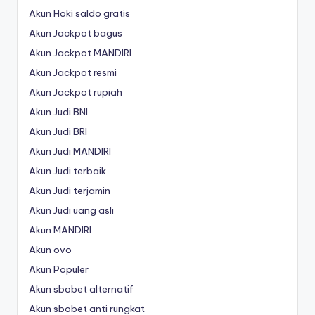
Akun Hoki saldo gratis
Akun Jackpot bagus
Akun Jackpot MANDIRI
Akun Jackpot resmi
Akun Jackpot rupiah
Akun Judi BNI
Akun Judi BRI
Akun Judi MANDIRI
Akun Judi terbaik
Akun Judi terjamin
Akun Judi uang asli
Akun MANDIRI
Akun ovo
Akun Populer
Akun sbobet alternatif
Akun sbobet anti rungkat