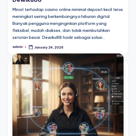
Minat terhadap casino online minimal deposit kecil terus
meningkat seiring berkembangnya hiburan digital.
Banyak pengguna menginginkan platform yang
fleksibel, mudah diakses, dan tidak membutuhkan
setoran besar. Dewiku88 hadir sebagai solusi…
admin
January 24, 2026
Posted
by