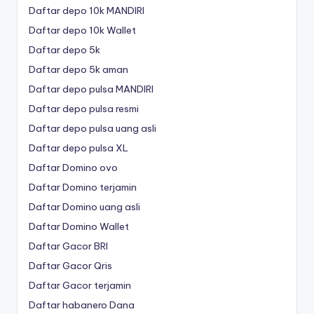
Daftar depo 10k MANDIRI
Daftar depo 10k Wallet
Daftar depo 5k
Daftar depo 5k aman
Daftar depo pulsa MANDIRI
Daftar depo pulsa resmi
Daftar depo pulsa uang asli
Daftar depo pulsa XL
Daftar Domino ovo
Daftar Domino terjamin
Daftar Domino uang asli
Daftar Domino Wallet
Daftar Gacor BRI
Daftar Gacor Qris
Daftar Gacor terjamin
Daftar habanero Dana