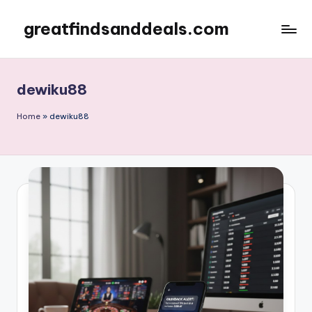
greatfindsanddeals.com
Skip
to
content
dewiku88
Home
»
dewiku88