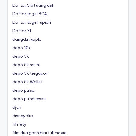
Daftar Slot uang asli
Daftar togel BCA
Daftar togel rupiah
Daftar XL
dangdut koplo
depo 10k
depo 5k
depo 5k resmi
depo 5k tergacor
depo 5k Wallet
depo pulsa
depo pulsa resmi
dịch
disneyplus
fifi lety
film dua garis biru full movie