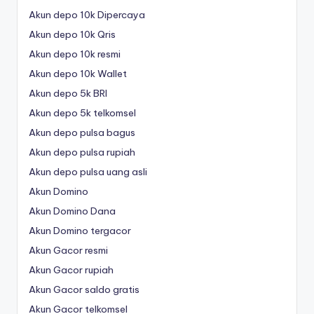
Akun depo 10k Dipercaya
Akun depo 10k Qris
Akun depo 10k resmi
Akun depo 10k Wallet
Akun depo 5k BRI
Akun depo 5k telkomsel
Akun depo pulsa bagus
Akun depo pulsa rupiah
Akun depo pulsa uang asli
Akun Domino
Akun Domino Dana
Akun Domino tergacor
Akun Gacor resmi
Akun Gacor rupiah
Akun Gacor saldo gratis
Akun Gacor telkomsel