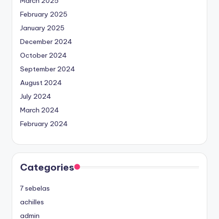
March 2025
February 2025
January 2025
December 2024
October 2024
September 2024
August 2024
July 2024
March 2024
February 2024
Categories
7 sebelas
achilles
admin