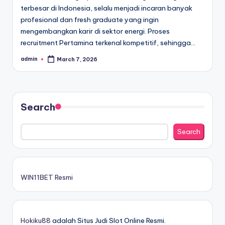
terbesar di Indonesia, selalu menjadi incaran banyak
profesional dan fresh graduate yang ingin
mengembangkan karir di sektor energi. Proses
recruitment Pertamina terkenal kompetitif, sehingga…
admin
March 7, 2026
Posted
by
Search
Search
WIN11BET Resmi
Hokiku88
adalah Situs Judi Slot Online Resmi.