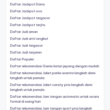
Daftar Jackpot Dana
Daftar Jackpot ovo
Daftar Jackpot tergacor
Daftar Jackpot terjitu
Daftar Judi aman
Daftar Judi anti rungkat
Daftar Judi tergacor
Daftar Judi terjamin
Daftar Populer
Daftar rekomendasi Gamis katun jepang dengan mudah.
Daftar rekomendasi Jaket parka wanita langkah demi
langkah untuk pemula.
Daftar rekomendasi Jaket varsity pria langkah demi
langkah untuk pemula.
Daftar rekomendasi Jam tangan automatic untuk acara
formal di siang hari
Daftar rekomendasi Jam tangan sport pria langkah