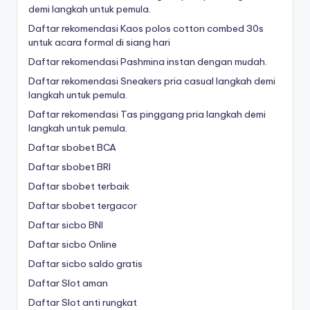
demi langkah untuk pemula.
Daftar rekomendasi Kaos polos cotton combed 30s
untuk acara formal di siang hari
Daftar rekomendasi Pashmina instan dengan mudah.
Daftar rekomendasi Sneakers pria casual langkah demi
langkah untuk pemula.
Daftar rekomendasi Tas pinggang pria langkah demi
langkah untuk pemula.
Daftar sbobet BCA
Daftar sbobet BRI
Daftar sbobet terbaik
Daftar sbobet tergacor
Daftar sicbo BNI
Daftar sicbo Online
Daftar sicbo saldo gratis
Daftar Slot aman
Daftar Slot anti rungkat