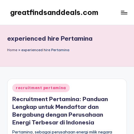
greatfindsanddeals.com
Skip
to
content
experienced hire Pertamina
Home
»
experienced hire Pertamina
Posted
recruitment pertamina
in
Recruitment Pertamina: Panduan
Lengkap untuk Mendaftar dan
Bergabung dengan Perusahaan
Energi Terbesar di Indonesia
Pertamina, sebagai perusahaan energi milik negara