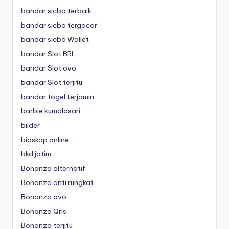
bandar sicbo terbaik
bandar sicbo tergacor
bandar sicbo Wallet
bandar Slot BRI
bandar Slot ovo
bandar Slot terjitu
bandar togel terjamin
barbie kumalasari
bilder
bioskop online
bkd jatim
Bonanza alternatif
Bonanza anti rungkat
Bonanza ovo
Bonanza Qris
Bonanza terjitu