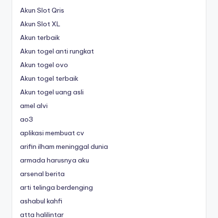
Akun Slot Qris
Akun Slot XL
Akun terbaik
Akun togel anti rungkat
Akun togel ovo
Akun togel terbaik
Akun togel uang asli
amel alvi
ao3
aplikasi membuat cv
arifin ilham meninggal dunia
armada harusnya aku
arsenal berita
arti telinga berdenging
ashabul kahfi
atta halilintar