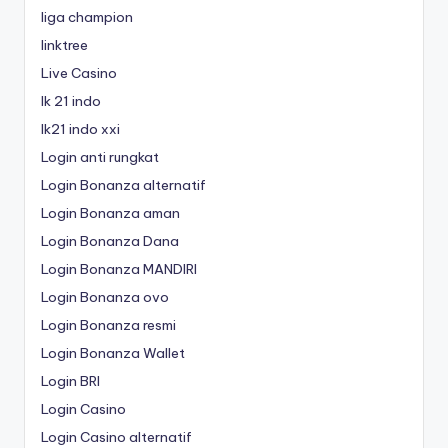
liga champion
linktree
Live Casino
lk 21 indo
lk21 indo xxi
Login anti rungkat
Login Bonanza alternatif
Login Bonanza aman
Login Bonanza Dana
Login Bonanza MANDIRI
Login Bonanza ovo
Login Bonanza resmi
Login Bonanza Wallet
Login BRI
Login Casino
Login Casino alternatif