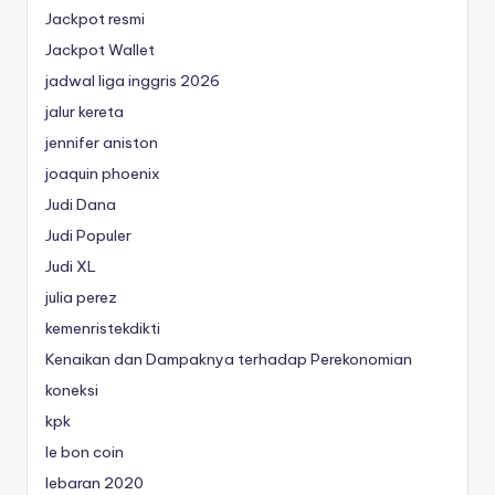
Jackpot resmi
Jackpot Wallet
jadwal liga inggris 2026
jalur kereta
jennifer aniston
joaquin phoenix
Judi Dana
Judi Populer
Judi XL
julia perez
kemenristekdikti
Kenaikan dan Dampaknya terhadap Perekonomian
koneksi
kpk
le bon coin
lebaran 2020