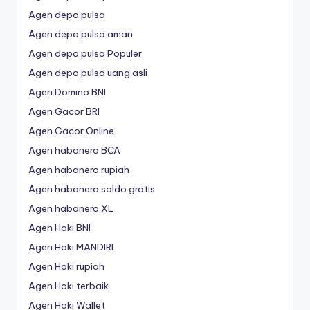
Agen depo pulsa
Agen depo pulsa aman
Agen depo pulsa Populer
Agen depo pulsa uang asli
Agen Domino BNI
Agen Gacor BRI
Agen Gacor Online
Agen habanero BCA
Agen habanero rupiah
Agen habanero saldo gratis
Agen habanero XL
Agen Hoki BNI
Agen Hoki MANDIRI
Agen Hoki rupiah
Agen Hoki terbaik
Agen Hoki Wallet