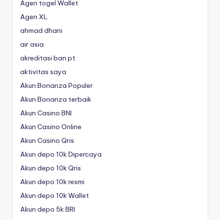
Agen togel Wallet
Agen XL
ahmad dhani
air asia
akreditasi ban pt
aktivitas saya
Akun Bonanza Populer
Akun Bonanza terbaik
Akun Casino BNI
Akun Casino Online
Akun Casino Qris
Akun depo 10k Dipercaya
Akun depo 10k Qris
Akun depo 10k resmi
Akun depo 10k Wallet
Akun depo 5k BRI