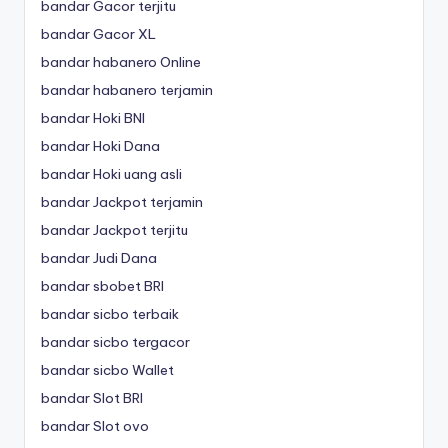
bandar Gacor terjitu
bandar Gacor XL
bandar habanero Online
bandar habanero terjamin
bandar Hoki BNI
bandar Hoki Dana
bandar Hoki uang asli
bandar Jackpot terjamin
bandar Jackpot terjitu
bandar Judi Dana
bandar sbobet BRI
bandar sicbo terbaik
bandar sicbo tergacor
bandar sicbo Wallet
bandar Slot BRI
bandar Slot ovo