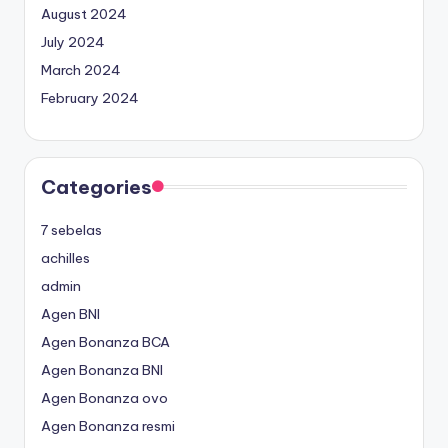
August 2024
July 2024
March 2024
February 2024
Categories
7 sebelas
achilles
admin
Agen BNI
Agen Bonanza BCA
Agen Bonanza BNI
Agen Bonanza ovo
Agen Bonanza resmi