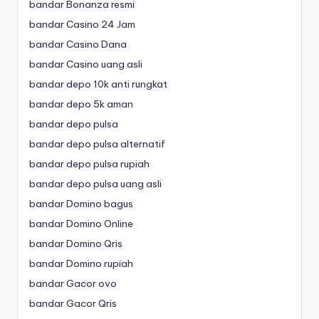
bandar Bonanza resmi
bandar Casino 24 Jam
bandar Casino Dana
bandar Casino uang asli
bandar depo 10k anti rungkat
bandar depo 5k aman
bandar depo pulsa
bandar depo pulsa alternatif
bandar depo pulsa rupiah
bandar depo pulsa uang asli
bandar Domino bagus
bandar Domino Online
bandar Domino Qris
bandar Domino rupiah
bandar Gacor ovo
bandar Gacor Qris