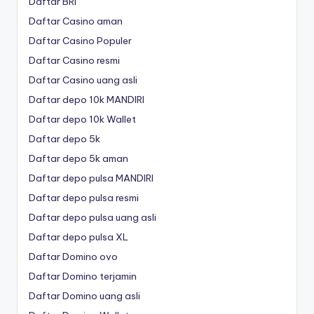
Daftar BRI
Daftar Casino aman
Daftar Casino Populer
Daftar Casino resmi
Daftar Casino uang asli
Daftar depo 10k MANDIRI
Daftar depo 10k Wallet
Daftar depo 5k
Daftar depo 5k aman
Daftar depo pulsa MANDIRI
Daftar depo pulsa resmi
Daftar depo pulsa uang asli
Daftar depo pulsa XL
Daftar Domino ovo
Daftar Domino terjamin
Daftar Domino uang asli