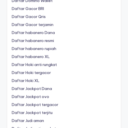
Daftar Domino Wallet
Daftar Gacor BRI
Daftar Gacor Qris
Daftar Gacor terjamin
Daftar habanero Dana
Daftar habanero resmi
Daftar habanero rupiah
Daftar habanero XL
Daftar Hoki anti rungkat
Daftar Hoki tergacor
Daftar Hoki XL
Daftar Jackpot Dana
Daftar Jackpot ovo
Daftar Jackpot tergacor
Daftar Jackpot terjitu
Daftar Judi aman