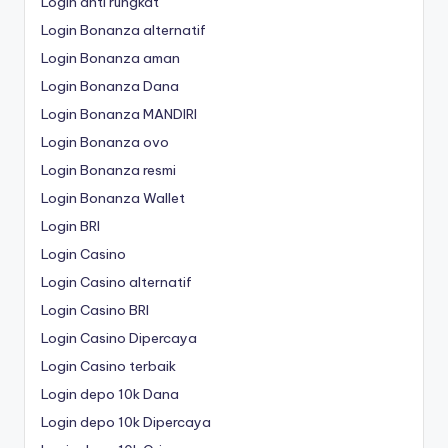
Login anti rungkat
Login Bonanza alternatif
Login Bonanza aman
Login Bonanza Dana
Login Bonanza MANDIRI
Login Bonanza ovo
Login Bonanza resmi
Login Bonanza Wallet
Login BRI
Login Casino
Login Casino alternatif
Login Casino BRI
Login Casino Dipercaya
Login Casino terbaik
Login depo 10k Dana
Login depo 10k Dipercaya