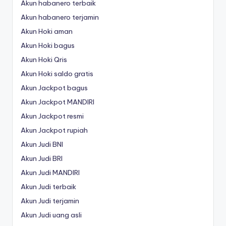
Akun habanero terbaik
Akun habanero terjamin
Akun Hoki aman
Akun Hoki bagus
Akun Hoki Qris
Akun Hoki saldo gratis
Akun Jackpot bagus
Akun Jackpot MANDIRI
Akun Jackpot resmi
Akun Jackpot rupiah
Akun Judi BNI
Akun Judi BRI
Akun Judi MANDIRI
Akun Judi terbaik
Akun Judi terjamin
Akun Judi uang asli