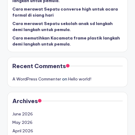
langkah untuk pemula.
Cara merawat Sepatu converse high untuk acara
formal di siang hari
Cara merawat Sepatu sekolah anak sd langkah
demi langkah untuk pemula.
Cara memutihkan Kacamata frame plastik langkah
demi langkah untuk pemula.
Recent Comments
A WordPress Commenter
on
Hello world!
Archives
June 2026
May 2026
April 2026