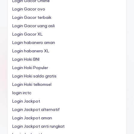
Login Gacor Online
Login Gacor ovo
Login Gacor terbaik
Login Gacor uang asli
Login Gacor XL
Login habanero aman
Login habanero XL
Login Hoki BNI
Login Hoki Populer
Login Hoki saldo gratis
Login Hoki telkomsel
login irctc
Login Jackpot
Login Jackpot alternatif
Login Jackpot aman
Login Jackpot anti rungkat