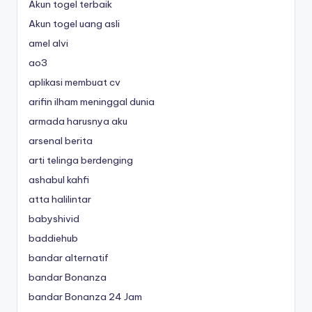
Akun togel terbaik
Akun togel uang asli
amel alvi
ao3
aplikasi membuat cv
arifin ilham meninggal dunia
armada harusnya aku
arsenal berita
arti telinga berdenging
ashabul kahfi
atta halilintar
babyshivid
baddiehub
bandar alternatif
bandar Bonanza
bandar Bonanza 24 Jam