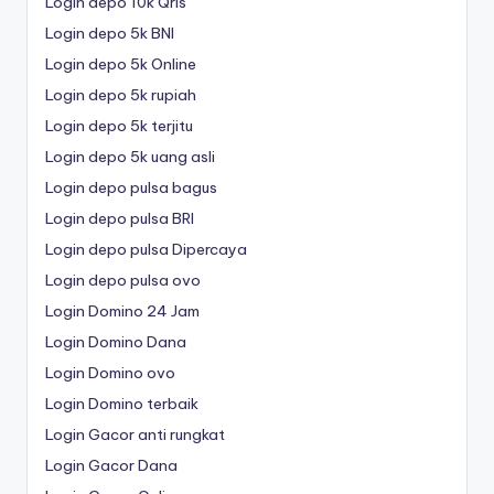
Login depo 10k Qris
Login depo 5k BNI
Login depo 5k Online
Login depo 5k rupiah
Login depo 5k terjitu
Login depo 5k uang asli
Login depo pulsa bagus
Login depo pulsa BRI
Login depo pulsa Dipercaya
Login depo pulsa ovo
Login Domino 24 Jam
Login Domino Dana
Login Domino ovo
Login Domino terbaik
Login Gacor anti rungkat
Login Gacor Dana