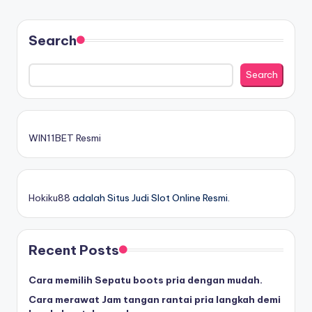
Search
Search
WIN11BET Resmi
Hokiku88
adalah Situs Judi Slot Online Resmi.
Recent Posts
Cara memilih Sepatu boots pria dengan mudah.
Cara merawat Jam tangan rantai pria langkah demi