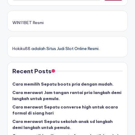
WIN11BET Resmi
Hokiku88
adalah Situs Judi Slot Online Resmi.
Recent Posts
Cara memilih Sepatu boots pria dengan mudah.
Cara merawat Jam tangan rantai pria langkah demi
langkah untuk pemula.
Cara merawat Sepatu converse high untuk acara
formal di siang hari
Cara merawat Sepatu sekolah anak sd langkah
demi langkah untuk pemula.