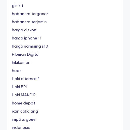
gimkit
habanero tergacor
habanero terjamin
harga diskon
harga iphone 11
harga samsung s10
Hiburan Digital
hikikomori
hoax
Hoki alternatif
Hoki BRI
Hoki MANDIRI
home depot
ikan cakalang
impôts gouv
indonesia