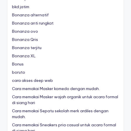
bkd jatim
Bonanza alternatif
Bonanza anti rungkat
Bonanza ovo
Bonanza Qris
Bonanza terjitu
Bonanza XL
Bonus
boruto
cara akses deep web
Cara memakai Masker komedo dengan mudah.
Cara memakai Masker wajah organik untuk acara formal
di siang hari
Cara memakai Sepatu sekolah merk ardiles dengan
mudah.
Cara memakai Sneakers pria casual untuk acara formal
di siang hari