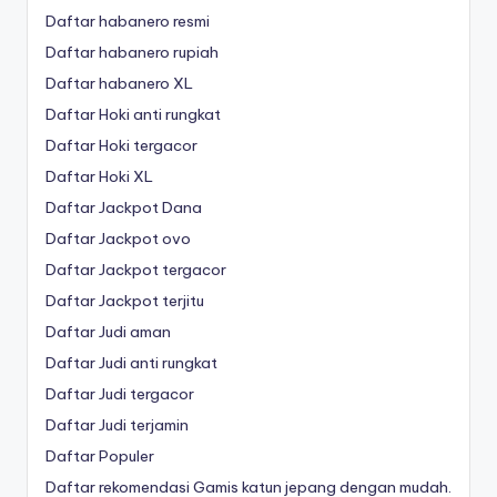
Daftar habanero resmi
Daftar habanero rupiah
Daftar habanero XL
Daftar Hoki anti rungkat
Daftar Hoki tergacor
Daftar Hoki XL
Daftar Jackpot Dana
Daftar Jackpot ovo
Daftar Jackpot tergacor
Daftar Jackpot terjitu
Daftar Judi aman
Daftar Judi anti rungkat
Daftar Judi tergacor
Daftar Judi terjamin
Daftar Populer
Daftar rekomendasi Gamis katun jepang dengan mudah.