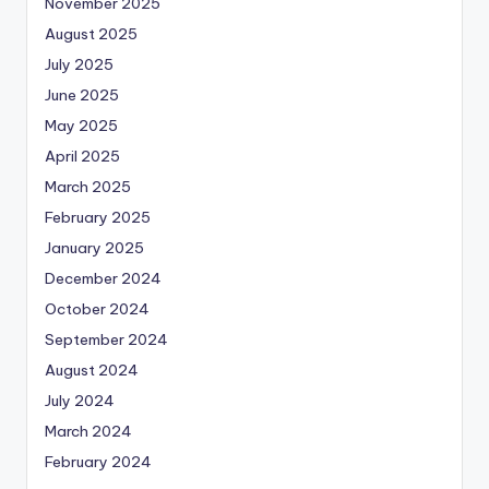
November 2025
August 2025
July 2025
June 2025
May 2025
April 2025
March 2025
February 2025
January 2025
December 2024
October 2024
September 2024
August 2024
July 2024
March 2024
February 2024