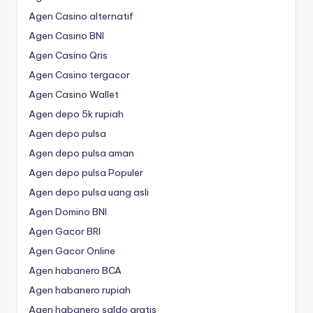
Agen Casino alternatif
Agen Casino BNI
Agen Casino Qris
Agen Casino tergacor
Agen Casino Wallet
Agen depo 5k rupiah
Agen depo pulsa
Agen depo pulsa aman
Agen depo pulsa Populer
Agen depo pulsa uang asli
Agen Domino BNI
Agen Gacor BRI
Agen Gacor Online
Agen habanero BCA
Agen habanero rupiah
Agen habanero saldo gratis