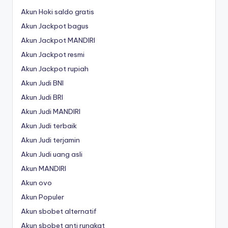
Akun Hoki saldo gratis
Akun Jackpot bagus
Akun Jackpot MANDIRI
Akun Jackpot resmi
Akun Jackpot rupiah
Akun Judi BNI
Akun Judi BRI
Akun Judi MANDIRI
Akun Judi terbaik
Akun Judi terjamin
Akun Judi uang asli
Akun MANDIRI
Akun ovo
Akun Populer
Akun sbobet alternatif
Akun sbobet anti rungkat