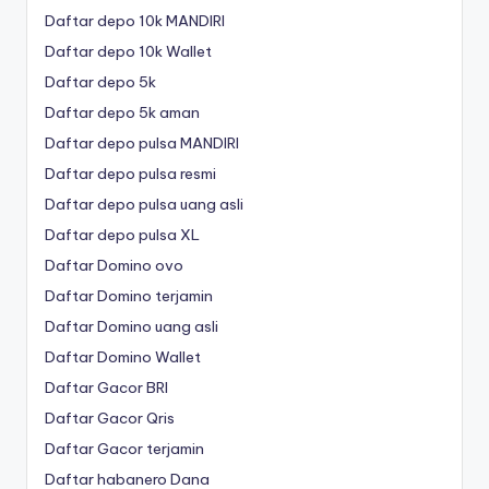
Daftar depo 10k MANDIRI
Daftar depo 10k Wallet
Daftar depo 5k
Daftar depo 5k aman
Daftar depo pulsa MANDIRI
Daftar depo pulsa resmi
Daftar depo pulsa uang asli
Daftar depo pulsa XL
Daftar Domino ovo
Daftar Domino terjamin
Daftar Domino uang asli
Daftar Domino Wallet
Daftar Gacor BRI
Daftar Gacor Qris
Daftar Gacor terjamin
Daftar habanero Dana