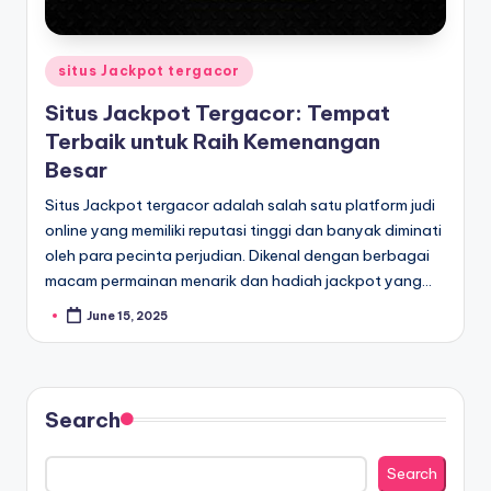
Posted
situs Jackpot tergacor
in
Situs Jackpot Tergacor: Tempat
Terbaik untuk Raih Kemenangan
Besar
Situs Jackpot tergacor adalah salah satu platform judi
online yang memiliki reputasi tinggi dan banyak diminati
oleh para pecinta perjudian. Dikenal dengan berbagai
macam permainan menarik dan hadiah jackpot yang…
June 15, 2025
Posted
by
Search
Search