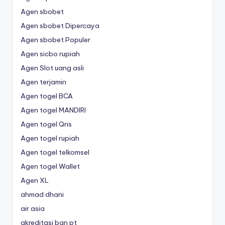
Agen sbobet
Agen sbobet Dipercaya
Agen sbobet Populer
Agen sicbo rupiah
Agen Slot uang asli
Agen terjamin
Agen togel BCA
Agen togel MANDIRI
Agen togel Qris
Agen togel rupiah
Agen togel telkomsel
Agen togel Wallet
Agen XL
ahmad dhani
air asia
akreditasi ban pt