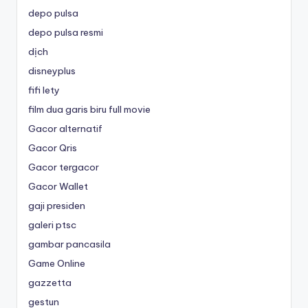
depo pulsa
depo pulsa resmi
dịch
disneyplus
fifi lety
film dua garis biru full movie
Gacor alternatif
Gacor Qris
Gacor tergacor
Gacor Wallet
gaji presiden
galeri ptsc
gambar pancasila
Game Online
gazzetta
gestun