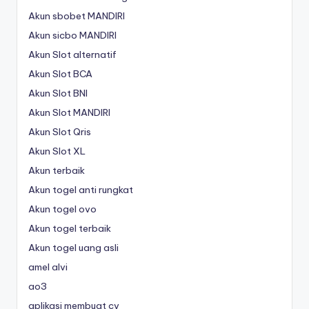
Akun sbobet MANDIRI
Akun sicbo MANDIRI
Akun Slot alternatif
Akun Slot BCA
Akun Slot BNI
Akun Slot MANDIRI
Akun Slot Qris
Akun Slot XL
Akun terbaik
Akun togel anti rungkat
Akun togel ovo
Akun togel terbaik
Akun togel uang asli
amel alvi
ao3
aplikasi membuat cv