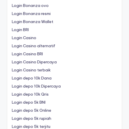
Login Bonanza ovo
Login Bonanza resmi
Login Bonanza Wallet
Login BRI
Login Casino
Login Casino alternatif
Login Casino BRI
Login Casino Dipercaya
Login Casino terbaik
Login depo 10k Dana
Login depo 10k Dipercaya
Login depo 10k Qris
Login depo 5k BNI
Login depo 5k Online
Login depo 5k rupiah
Login depo 5k terjitu