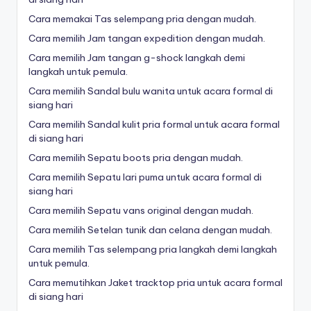
Cara memakai Tas selempang pria dengan mudah.
Cara memilih Jam tangan expedition dengan mudah.
Cara memilih Jam tangan g-shock langkah demi
langkah untuk pemula.
Cara memilih Sandal bulu wanita untuk acara formal di
siang hari
Cara memilih Sandal kulit pria formal untuk acara formal
di siang hari
Cara memilih Sepatu boots pria dengan mudah.
Cara memilih Sepatu lari puma untuk acara formal di
siang hari
Cara memilih Sepatu vans original dengan mudah.
Cara memilih Setelan tunik dan celana dengan mudah.
Cara memilih Tas selempang pria langkah demi langkah
untuk pemula.
Cara memutihkan Jaket tracktop pria untuk acara formal
di siang hari