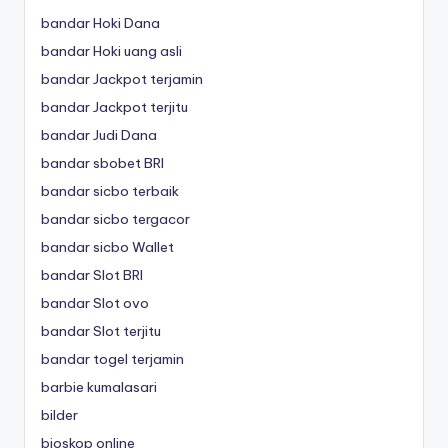
bandar Hoki Dana
bandar Hoki uang asli
bandar Jackpot terjamin
bandar Jackpot terjitu
bandar Judi Dana
bandar sbobet BRI
bandar sicbo terbaik
bandar sicbo tergacor
bandar sicbo Wallet
bandar Slot BRI
bandar Slot ovo
bandar Slot terjitu
bandar togel terjamin
barbie kumalasari
bilder
bioskop online