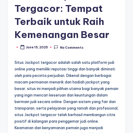
Tergacor: Tempat
Terbaik untuk Raih
Kemenangan Besar
June 15, 2025
No Comments
Posted
by
Situs Jackpot tergacor adalah salah satu platform judi
online yang memiliki reputasi tinggi dan banyak diminati
oleh para pecinta perjudian. Dikenal dengan berbagai
macam permainan menarik dan hadiah jackpot yang
besar, situs ini menjadi pilihan utama bagi banyak pemain
yang ingin mencari keseruan dan keuntungan dalam
bermain judi secara online. Dengan sistem yang fair dan
transparan, serta pelayanan yang ramah dan profesional,
situs Jackpot tergacor telah berhasil membangun citra
positif di kalangan para penggemar judi online.
Keamanan dan kenyamanan pemain juga menjadi