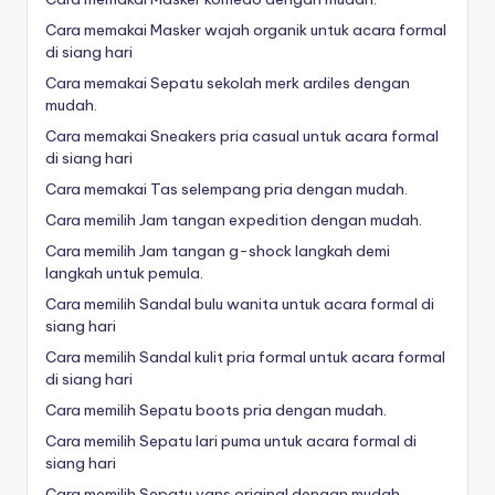
Cara memakai Masker wajah organik untuk acara formal
di siang hari
Cara memakai Sepatu sekolah merk ardiles dengan
mudah.
Cara memakai Sneakers pria casual untuk acara formal
di siang hari
Cara memakai Tas selempang pria dengan mudah.
Cara memilih Jam tangan expedition dengan mudah.
Cara memilih Jam tangan g-shock langkah demi
langkah untuk pemula.
Cara memilih Sandal bulu wanita untuk acara formal di
siang hari
Cara memilih Sandal kulit pria formal untuk acara formal
di siang hari
Cara memilih Sepatu boots pria dengan mudah.
Cara memilih Sepatu lari puma untuk acara formal di
siang hari
Cara memilih Sepatu vans original dengan mudah.