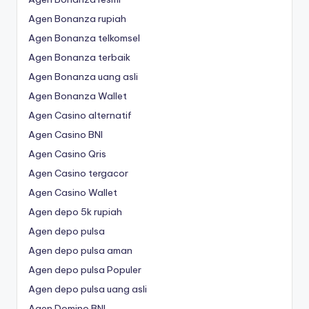
Agen Bonanza rupiah
Agen Bonanza telkomsel
Agen Bonanza terbaik
Agen Bonanza uang asli
Agen Bonanza Wallet
Agen Casino alternatif
Agen Casino BNI
Agen Casino Qris
Agen Casino tergacor
Agen Casino Wallet
Agen depo 5k rupiah
Agen depo pulsa
Agen depo pulsa aman
Agen depo pulsa Populer
Agen depo pulsa uang asli
Agen Domino BNI