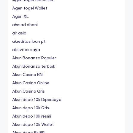
Agen togel Wallet
Agen XL
ahmad dhani
air asia
akreditasi ban pt
aktivitas saya
Akun Bonanza Populer
Akun Bonanza terbaik
Akun Casino BNI
Akun Casino Online
Akun Casino Qris
Akun depo 10k Dipercaya
Akun depo 10k Qris
Akun depo 10k resmi
Akun depo 10k Wallet
Akun depo 5k BRI