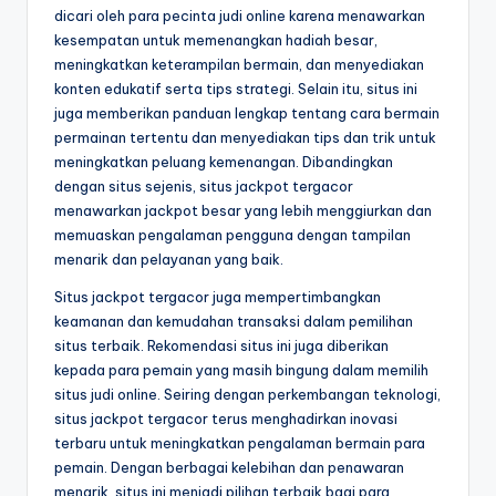
dicari oleh para pecinta judi online karena menawarkan
kesempatan untuk memenangkan hadiah besar,
meningkatkan keterampilan bermain, dan menyediakan
konten edukatif serta tips strategi. Selain itu, situs ini
juga memberikan panduan lengkap tentang cara bermain
permainan tertentu dan menyediakan tips dan trik untuk
meningkatkan peluang kemenangan. Dibandingkan
dengan situs sejenis, situs jackpot tergacor
menawarkan jackpot besar yang lebih menggiurkan dan
memuaskan pengalaman pengguna dengan tampilan
menarik dan pelayanan yang baik.
Situs jackpot tergacor juga mempertimbangkan
keamanan dan kemudahan transaksi dalam pemilihan
situs terbaik. Rekomendasi situs ini juga diberikan
kepada para pemain yang masih bingung dalam memilih
situs judi online. Seiring dengan perkembangan teknologi,
situs jackpot tergacor terus menghadirkan inovasi
terbaru untuk meningkatkan pengalaman bermain para
pemain. Dengan berbagai kelebihan dan penawaran
menarik, situs ini menjadi pilihan terbaik bagi para