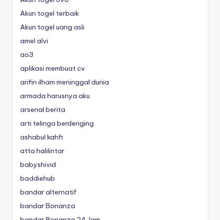
Akun togel terbaik
Akun togel uang asli
amel alvi
ao3
aplikasi membuat cv
arifin ilham meninggal dunia
armada harusnya aku
arsenal berita
arti telinga berdenging
ashabul kahfi
atta halilintar
babyshivid
baddiehub
bandar alternatif
bandar Bonanza
bandar Bonanza 24 Jam