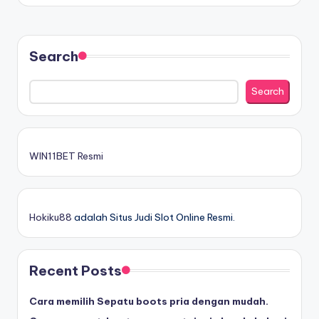
Search
Search
WIN11BET Resmi
Hokiku88
adalah Situs Judi Slot Online Resmi.
Recent Posts
Cara memilih Sepatu boots pria dengan mudah.