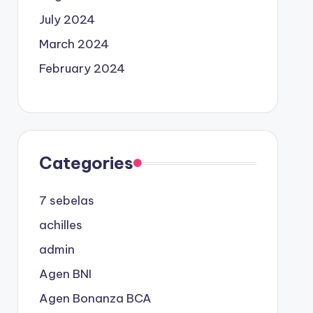
July 2024
March 2024
February 2024
Categories
7 sebelas
achilles
admin
Agen BNI
Agen Bonanza BCA