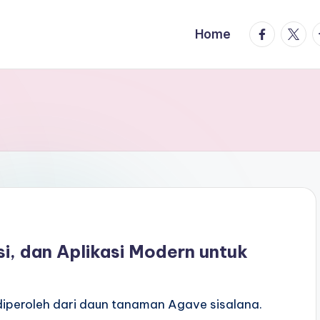
facebook.
twitte
t
Home
si, dan Aplikasi Modern untuk
 diperoleh dari daun tanaman Agave sisalana.