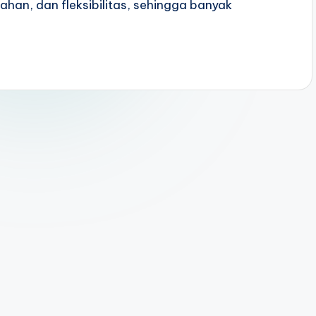
tahan, dan fleksibilitas, sehingga banyak