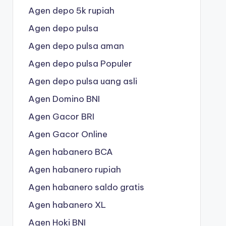
Agen depo 5k rupiah
Agen depo pulsa
Agen depo pulsa aman
Agen depo pulsa Populer
Agen depo pulsa uang asli
Agen Domino BNI
Agen Gacor BRI
Agen Gacor Online
Agen habanero BCA
Agen habanero rupiah
Agen habanero saldo gratis
Agen habanero XL
Agen Hoki BNI