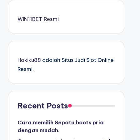
WIN11BET Resmi
Hokiku88
adalah Situs Judi Slot Online
Resmi.
Recent Posts
Cara memilih Sepatu boots pria
dengan mudah.