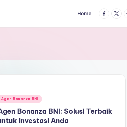
facebook.
twitte
t
Home
Posted
Agen Bonanza BNI
n
Agen Bonanza BNI: Solusi Terbaik
untuk Investasi Anda