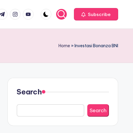
com
r.com
.me
instagram.com
youtube.com
Subscribe
Home
»
Investasi Bonanza BNI
Search
Search