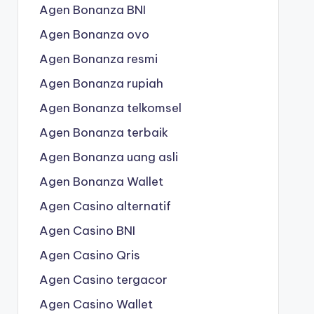
Agen Bonanza BNI
Agen Bonanza ovo
Agen Bonanza resmi
Agen Bonanza rupiah
Agen Bonanza telkomsel
Agen Bonanza terbaik
Agen Bonanza uang asli
Agen Bonanza Wallet
Agen Casino alternatif
Agen Casino BNI
Agen Casino Qris
Agen Casino tergacor
Agen Casino Wallet