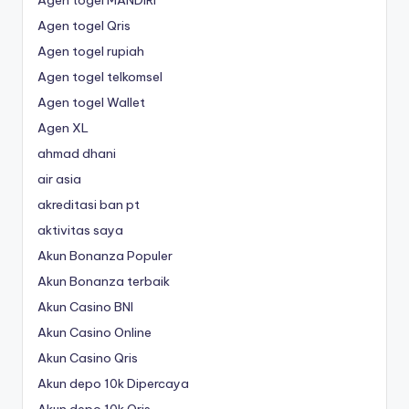
Agen togel Qris
Agen togel rupiah
Agen togel telkomsel
Agen togel Wallet
Agen XL
ahmad dhani
air asia
akreditasi ban pt
aktivitas saya
Akun Bonanza Populer
Akun Bonanza terbaik
Akun Casino BNI
Akun Casino Online
Akun Casino Qris
Akun depo 10k Dipercaya
Akun depo 10k Qris