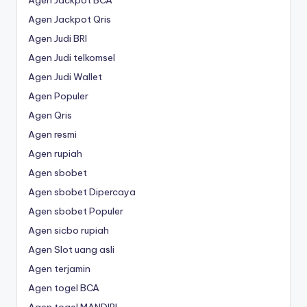
Agen Jackpot Qris
Agen Judi BRI
Agen Judi telkomsel
Agen Judi Wallet
Agen Populer
Agen Qris
Agen resmi
Agen rupiah
Agen sbobet
Agen sbobet Dipercaya
Agen sbobet Populer
Agen sicbo rupiah
Agen Slot uang asli
Agen terjamin
Agen togel BCA
Agen togel MANDIRI