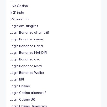
Live Casino
lk 21 indo
lk21 indo xxi
Login anti rungkat
Login Bonanza alternatif
Login Bonanza aman
Login Bonanza Dana
Login Bonanza MANDIRI
Login Bonanza ovo
Login Bonanza resmi
Login Bonanza Wallet
Login BRI
Login Casino
Login Casino alternatif
Login Casino BRI
Login Casino Dipercaya