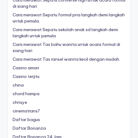
di siang hari
Cara merawat Sepatu formal pria langkah demi langkah
untuk pemula.
Cara merawat Sepatu sekolah anak sd langkah demi
langkah untuk pemula.
Cara merawat Tas bahu wanita untuk acara formal di
siang hari
Cara merawat Tas ransel wanita kecil dengan mudah.
Casino aman
Casino terjitu
china
chord hampa
chrisye
cinematrans7
Daftar bagus
Daftar Bonanza
Daftar Bonanza 24 Jam