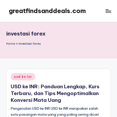
greatfindsanddeals.com
Skip
to
content
investasi forex
Home
»
investasi forex
Posted
usd ke inr
in
USD ke INR: Panduan Lengkap, Kurs
Terbaru, dan Tips Mengoptimalkan
Konversi Mata Uang
Pengenalan USD ke INR USD ke INR merupakan salah
satu pasangan mata uang yang paling sering dicari