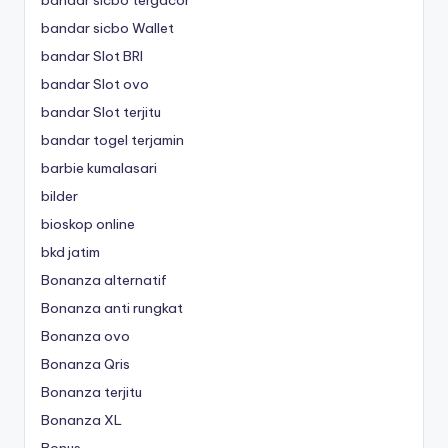
bandar sicbo Wallet
bandar Slot BRI
bandar Slot ovo
bandar Slot terjitu
bandar togel terjamin
barbie kumalasari
bilder
bioskop online
bkd jatim
Bonanza alternatif
Bonanza anti rungkat
Bonanza ovo
Bonanza Qris
Bonanza terjitu
Bonanza XL
Bonus