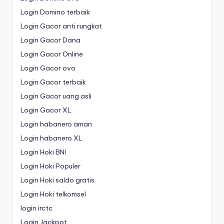
Login Domino terbaik
Login Gacor anti rungkat
Login Gacor Dana
Login Gacor Online
Login Gacor ovo
Login Gacor terbaik
Login Gacor uang asli
Login Gacor XL
Login habanero aman
Login habanero XL
Login Hoki BNI
Login Hoki Populer
Login Hoki saldo gratis
Login Hoki telkomsel
login irctc
Login Jackpot