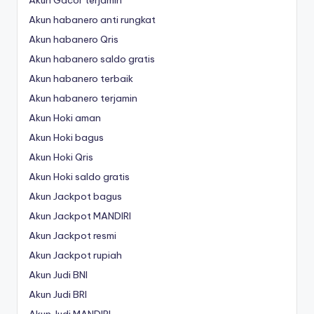
Akun habanero anti rungkat
Akun habanero Qris
Akun habanero saldo gratis
Akun habanero terbaik
Akun habanero terjamin
Akun Hoki aman
Akun Hoki bagus
Akun Hoki Qris
Akun Hoki saldo gratis
Akun Jackpot bagus
Akun Jackpot MANDIRI
Akun Jackpot resmi
Akun Jackpot rupiah
Akun Judi BNI
Akun Judi BRI
Akun Judi MANDIRI