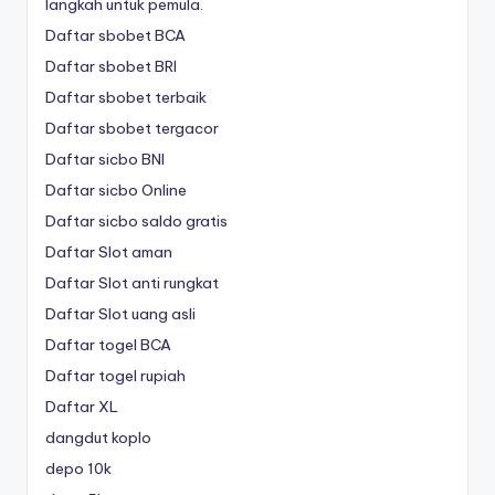
langkah untuk pemula.
Daftar sbobet BCA
Daftar sbobet BRI
Daftar sbobet terbaik
Daftar sbobet tergacor
Daftar sicbo BNI
Daftar sicbo Online
Daftar sicbo saldo gratis
Daftar Slot aman
Daftar Slot anti rungkat
Daftar Slot uang asli
Daftar togel BCA
Daftar togel rupiah
Daftar XL
dangdut koplo
depo 10k