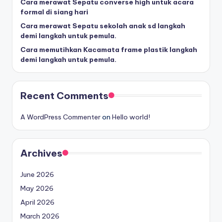
Cara merawat Sepatu converse high untuk acara
formal di siang hari
Cara merawat Sepatu sekolah anak sd langkah
demi langkah untuk pemula.
Cara memutihkan Kacamata frame plastik langkah
demi langkah untuk pemula.
Recent Comments
A WordPress Commenter
on
Hello world!
Archives
June 2026
May 2026
April 2026
March 2026