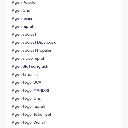
Agen Populer
Agen Qris
Agen resmi
Agen rupiah
Agen sbobet
Agen sbobet Dipercaya
Agen sbobet Populer
Agen sicbo rupiah
Agen Slot uang asli
Agen terjamin
Agen togel BCA
Agen togel MANDIRI
Agen togel Qris
Agen togel rupiah
Agen togel telkomsel
Agen togel Wallet