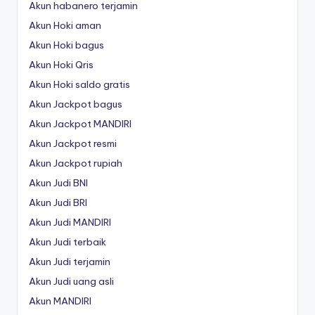
Akun habanero terjamin
Akun Hoki aman
Akun Hoki bagus
Akun Hoki Qris
Akun Hoki saldo gratis
Akun Jackpot bagus
Akun Jackpot MANDIRI
Akun Jackpot resmi
Akun Jackpot rupiah
Akun Judi BNI
Akun Judi BRI
Akun Judi MANDIRI
Akun Judi terbaik
Akun Judi terjamin
Akun Judi uang asli
Akun MANDIRI