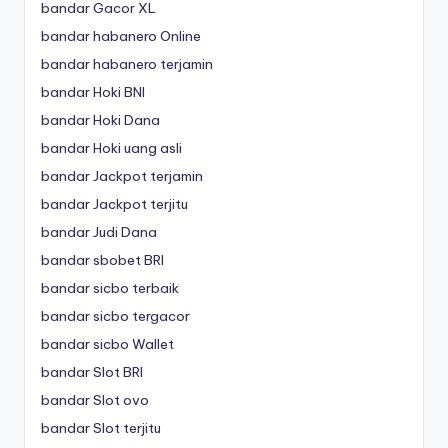
bandar Gacor XL
bandar habanero Online
bandar habanero terjamin
bandar Hoki BNI
bandar Hoki Dana
bandar Hoki uang asli
bandar Jackpot terjamin
bandar Jackpot terjitu
bandar Judi Dana
bandar sbobet BRI
bandar sicbo terbaik
bandar sicbo tergacor
bandar sicbo Wallet
bandar Slot BRI
bandar Slot ovo
bandar Slot terjitu