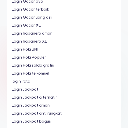
Login Gacor ovo
Login Gacor terbaik
Login Gacor uang asli
Login Gacor XL
Login habanero aman
Login habanero XL
Login Hoki BNI
Login Hoki Populer
Login Hoki saldo gratis
Login Hoki telkomsel
login irctc
Login Jackpot
Login Jackpot alternatif
Login Jackpot aman
Login Jackpot anti rungkat
Login Jackpot bagus