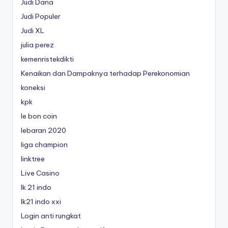
Judi Dana
Judi Populer
Judi XL
julia perez
kemenristekdikti
Kenaikan dan Dampaknya terhadap Perekonomian
koneksi
kpk
le bon coin
lebaran 2020
liga champion
linktree
Live Casino
lk 21 indo
lk21 indo xxi
Login anti rungkat