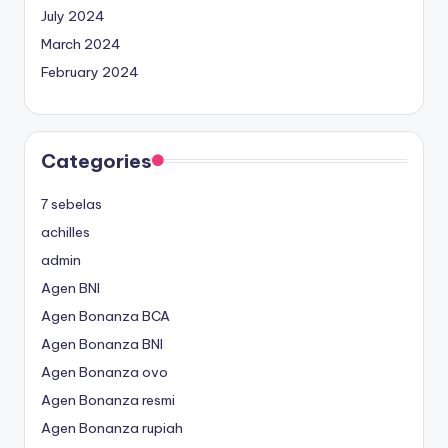
July 2024
March 2024
February 2024
Categories
7 sebelas
achilles
admin
Agen BNI
Agen Bonanza BCA
Agen Bonanza BNI
Agen Bonanza ovo
Agen Bonanza resmi
Agen Bonanza rupiah