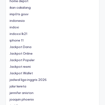
home depot
ikan cakalang
impôts gouv
indonesia
indoxi
indoxxi lk21
iphone 11
Jackpot Dana
Jackpot Online
Jackpot Populer
Jackpot resmi
Jackpot Wallet
jadwal liga inggris 2026
jalur kereta
jennifer aniston
joaquin phoenix