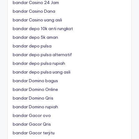
bandar Casino 24 Jam
bandar Casino Dana
bandar Casino uang asli
bandar depo 10k anti rungkat
bandar depo 5k aman
bandar depo pulsa
bandar depo pulsa alternatif
bandar depo pulsa rupiah
bandar depo pulsa uang asli
bandar Domino bagus
bandar Domino Online
bandar Domino Qris
bandar Domino rupiah
bandar Gacor ovo
bandar Gacor Qris
bandar Gacor terjitu