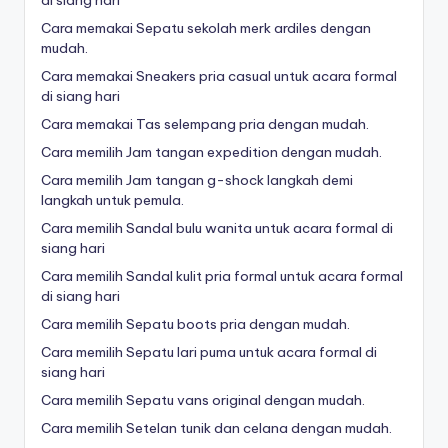
di siang hari
Cara memakai Sepatu sekolah merk ardiles dengan
mudah.
Cara memakai Sneakers pria casual untuk acara formal
di siang hari
Cara memakai Tas selempang pria dengan mudah.
Cara memilih Jam tangan expedition dengan mudah.
Cara memilih Jam tangan g-shock langkah demi
langkah untuk pemula.
Cara memilih Sandal bulu wanita untuk acara formal di
siang hari
Cara memilih Sandal kulit pria formal untuk acara formal
di siang hari
Cara memilih Sepatu boots pria dengan mudah.
Cara memilih Sepatu lari puma untuk acara formal di
siang hari
Cara memilih Sepatu vans original dengan mudah.
Cara memilih Setelan tunik dan celana dengan mudah.