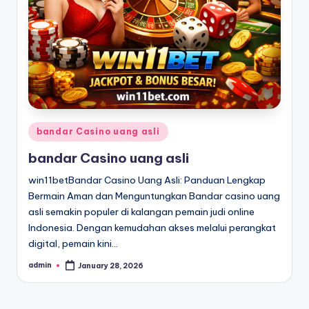
Posted
bandar Casino uang asli
in
bandar Casino uang asli
win11betBandar Casino Uang Asli: Panduan Lengkap
Bermain Aman dan Menguntungkan Bandar casino uang
asli semakin populer di kalangan pemain judi online
Indonesia. Dengan kemudahan akses melalui perangkat
digital, pemain kini…
admin
January 28, 2026
Posted
by