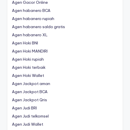
Agen Gacor Online
Agen habanero BCA
Agen habanero rupiah
Agen habanero saldo gratis
Agen habanero XL
Agen Hoki BNI
Agen Hoki MANDIRI
Agen Hoki rupiah
Agen Hoki terbaik
Agen Hoki Wallet
Agen Jackpot aman
Agen Jackpot BCA
Agen Jackpot Qris
Agen Judi BRI
Agen Judi telkomsel
Agen Judi Wallet