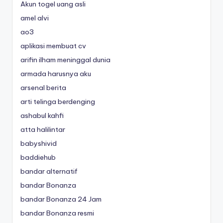
Akun togel uang asli
amel alvi
ao3
aplikasi membuat cv
arifin ilham meninggal dunia
armada harusnya aku
arsenal berita
arti telinga berdenging
ashabul kahfi
atta halilintar
babyshivid
baddiehub
bandar alternatif
bandar Bonanza
bandar Bonanza 24 Jam
bandar Bonanza resmi