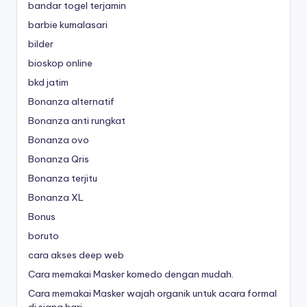
bandar togel terjamin
barbie kumalasari
bilder
bioskop online
bkd jatim
Bonanza alternatif
Bonanza anti rungkat
Bonanza ovo
Bonanza Qris
Bonanza terjitu
Bonanza XL
Bonus
boruto
cara akses deep web
Cara memakai Masker komedo dengan mudah.
Cara memakai Masker wajah organik untuk acara formal