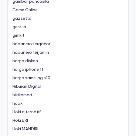
gambar pancasila
Game Online
gazzetta
gestun
gimkit
habanero tergacor
habanero terjamin
harga diskon
harga iphone 11
harga samsung s10
Hiburan Digital
hikikomori
hoax
Hoki alternatif
Hoki BRI
Hoki MANDIRI