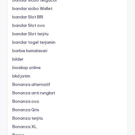
bandar sicbo Wallet
bandar Slot BRI
bandar Slot ovo
bandar Slot terjitu
bandar togel terjamin
barbie kumalasari
bilder
bioskop online
bkd jatim
Bonanza alternatif
Bonanza anti rungkat
Bonanza ovo
Bonanza Qris
Bonanza terjitu
Bonanza XL
Bonus