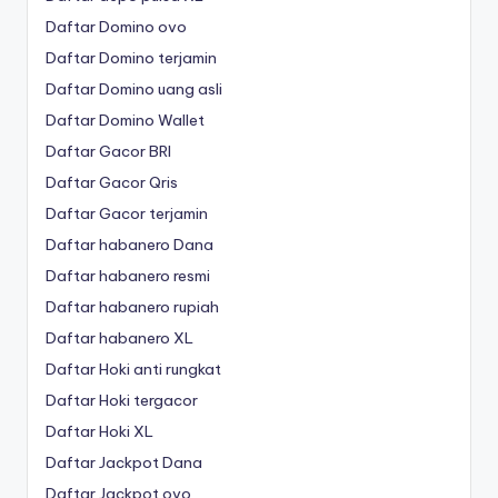
Daftar Domino ovo
Daftar Domino terjamin
Daftar Domino uang asli
Daftar Domino Wallet
Daftar Gacor BRI
Daftar Gacor Qris
Daftar Gacor terjamin
Daftar habanero Dana
Daftar habanero resmi
Daftar habanero rupiah
Daftar habanero XL
Daftar Hoki anti rungkat
Daftar Hoki tergacor
Daftar Hoki XL
Daftar Jackpot Dana
Daftar Jackpot ovo