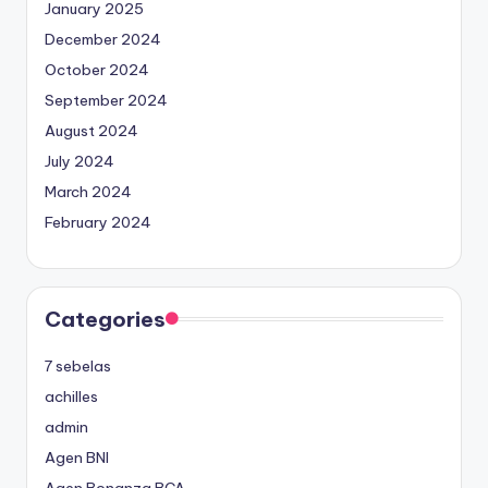
January 2025
December 2024
October 2024
September 2024
August 2024
July 2024
March 2024
February 2024
Categories
7 sebelas
achilles
admin
Agen BNI
Agen Bonanza BCA