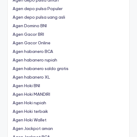
Agen depo pulsa Populer
Agen depo pulsa uang asli
Agen Domino BNI
Agen Gacor BRI
Agen Gacor Online
Agen habanero BCA
Agen habanero rupiah
Agen habanero saldo gratis
Agen habanero XL
Agen Hoki BNI
Agen Hoki MANDIRI
Agen Hoki rupiah
Agen Hoki terbaik
Agen Hoki Wallet
Agen Jackpot aman
Agen Jackpot BCA