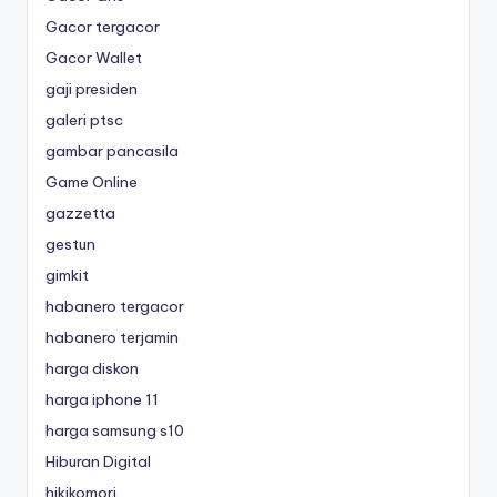
Gacor tergacor
Gacor Wallet
gaji presiden
galeri ptsc
gambar pancasila
Game Online
gazzetta
gestun
gimkit
habanero tergacor
habanero terjamin
harga diskon
harga iphone 11
harga samsung s10
Hiburan Digital
hikikomori