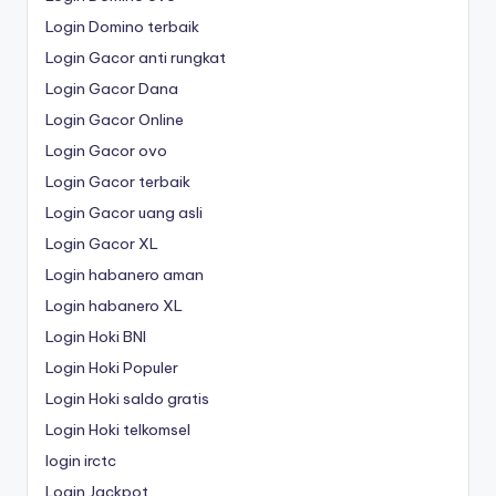
Login Domino terbaik
Login Gacor anti rungkat
Login Gacor Dana
Login Gacor Online
Login Gacor ovo
Login Gacor terbaik
Login Gacor uang asli
Login Gacor XL
Login habanero aman
Login habanero XL
Login Hoki BNI
Login Hoki Populer
Login Hoki saldo gratis
Login Hoki telkomsel
login irctc
Login Jackpot