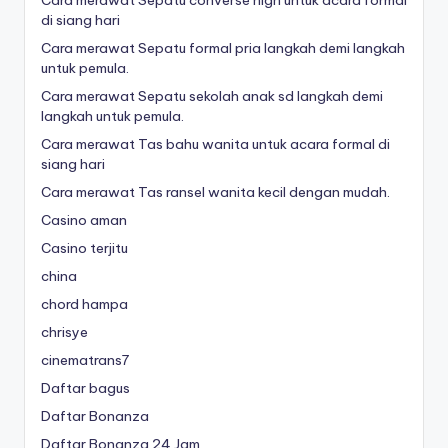
di siang hari
Cara merawat Sepatu formal pria langkah demi langkah
untuk pemula.
Cara merawat Sepatu sekolah anak sd langkah demi
langkah untuk pemula.
Cara merawat Tas bahu wanita untuk acara formal di
siang hari
Cara merawat Tas ransel wanita kecil dengan mudah.
Casino aman
Casino terjitu
china
chord hampa
chrisye
cinematrans7
Daftar bagus
Daftar Bonanza
Daftar Bonanza 24 Jam