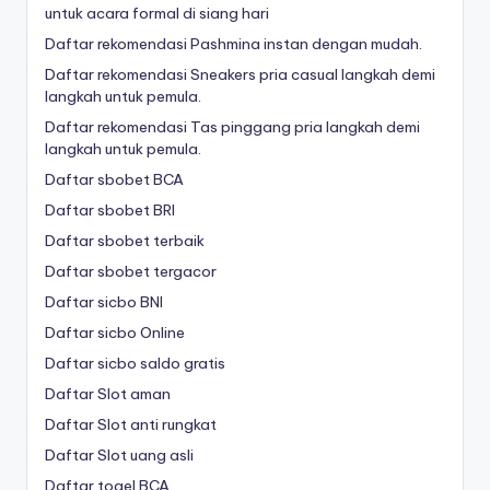
untuk acara formal di siang hari
Daftar rekomendasi Pashmina instan dengan mudah.
Daftar rekomendasi Sneakers pria casual langkah demi
langkah untuk pemula.
Daftar rekomendasi Tas pinggang pria langkah demi
langkah untuk pemula.
Daftar sbobet BCA
Daftar sbobet BRI
Daftar sbobet terbaik
Daftar sbobet tergacor
Daftar sicbo BNI
Daftar sicbo Online
Daftar sicbo saldo gratis
Daftar Slot aman
Daftar Slot anti rungkat
Daftar Slot uang asli
Daftar togel BCA