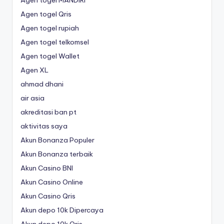
Agen togel Qris
Agen togel rupiah
Agen togel telkomsel
Agen togel Wallet
Agen XL
ahmad dhani
air asia
akreditasi ban pt
aktivitas saya
Akun Bonanza Populer
Akun Bonanza terbaik
Akun Casino BNI
Akun Casino Online
Akun Casino Qris
Akun depo 10k Dipercaya
Akun depo 10k Qris