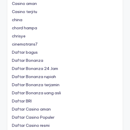
Casino aman
Casino terjitu
china
chord hampa
chrisye
cinematrans7
Daftar bagus
Daftar Bonanza
Daftar Bonanza 24 Jam
Daftar Bonanza rupiah
Daftar Bonanza terjamin
Daftar Bonanza uang asli
Daftar BRI
Daftar Casino aman
Daftar Casino Populer
Daftar Casino resmi