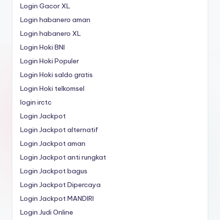
Login Gacor XL
Login habanero aman
Login habanero XL
Login Hoki BNI
Login Hoki Populer
Login Hoki saldo gratis
Login Hoki telkomsel
login irctc
Login Jackpot
Login Jackpot alternatif
Login Jackpot aman
Login Jackpot anti rungkat
Login Jackpot bagus
Login Jackpot Dipercaya
Login Jackpot MANDIRI
Login Judi Online