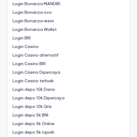
Login Bonanza MANDIRI
Login Bonanza ovo
Login Bonanza resmi
Login Bonanza Wallet
Login BRI
Login Casino
Login Casino alternatif
Login Casino BRI
Login Casino Dipercaya
Login Casino terbaik
Login depo 10k Dana
Login depo 10k Dipercaya
Login depo 10k Qris
Login depo 5k BNI
Login depo 5k Online
Login depo 5k rupiah