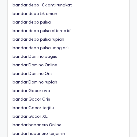
bandar depo 10k anti rungkat
bandar depo 5k aman
bandar depo pulsa
bandar depo pulsa alternatif
bandar depo pulsa rupiah
bandar depo pulsa uang asli
bandar Domino bagus
bandar Domino Online
bandar Domino Qris
bandar Domino rupiah
bandar Gacor ovo
bandar Gacor Qris
bandar Gacor terjitu
bandar Gacor XL
bandar habanero Online
bandar habanero terjamin