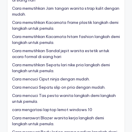
Cara memutihkan Jam tangan wanita strap kulit dengan
mudah.
Cara memutihkan Kacamata frame plastik langkah demi
langkah untuk pemula.
Cara memutihkan Kacamata hitam fashion langkah demi
langkah untuk pemula.
Cara memutihkan Sandal jepit wanita estetik untuk
acara formal di siang hari
Cara memutihkan Sepatu lari nike pria langkah demi
langkah untuk pemula.
Cara mencuci Ciput ninja dengan mudah.
Cara mencuci Sepatu slip on pria dengan mudah.
Cara mencuci Tas pesta wanita langkah demi langkah
untuk pemula.
cara mengatasi laptop lemot windows 10
Cara merawat Blazer wanita kerja langkah demi
langkah untuk pemula.
Cara merawat Body lotion aroma parfum langkah demi