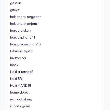
gestun
gimkit
habanero tergacor
habanero terjamin
harga diskon
harga iphone 11
harga samsung s10
Hiburan Digital
hikikomori
hoax
Hoki alternatif
Hoki BRI
Hoki MANDIRI
home depot
ikan cakalang
impôts gouv