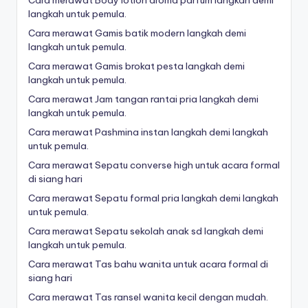
langkah untuk pemula.
Cara merawat Gamis batik modern langkah demi
langkah untuk pemula.
Cara merawat Gamis brokat pesta langkah demi
langkah untuk pemula.
Cara merawat Jam tangan rantai pria langkah demi
langkah untuk pemula.
Cara merawat Pashmina instan langkah demi langkah
untuk pemula.
Cara merawat Sepatu converse high untuk acara formal
di siang hari
Cara merawat Sepatu formal pria langkah demi langkah
untuk pemula.
Cara merawat Sepatu sekolah anak sd langkah demi
langkah untuk pemula.
Cara merawat Tas bahu wanita untuk acara formal di
siang hari
Cara merawat Tas ransel wanita kecil dengan mudah.