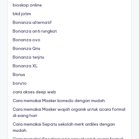
bioskop online
bkd jatim
Bonanza alternatif
Bonanza anti rungkat
Bonanza ovo
Bonanza Qris
Bonanza terjitu
Bonanza XL
Bonus
boruto
cara akses deep web
Cara memakai Masker komedo dengan mudah.
Cara memakai Masker wajah organik untuk acara formal
di siang hari
Cara memakai Sepatu sekolah merk ardiles dengan
mudah.
Cara memakai Sneakers pria casual untuk acara formal