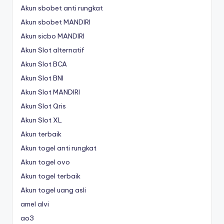
Akun sbobet anti rungkat
Akun sbobet MANDIRI
Akun sicbo MANDIRI
Akun Slot alternatif
Akun Slot BCA
Akun Slot BNI
Akun Slot MANDIRI
Akun Slot Qris
Akun Slot XL
Akun terbaik
Akun togel anti rungkat
Akun togel ovo
Akun togel terbaik
Akun togel uang asli
amel alvi
ao3