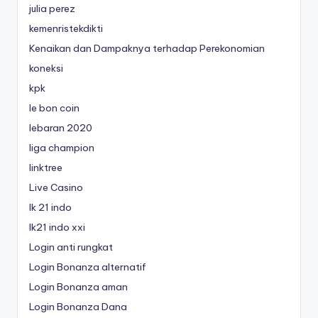
julia perez
kemenristekdikti
Kenaikan dan Dampaknya terhadap Perekonomian
koneksi
kpk
le bon coin
lebaran 2020
liga champion
linktree
Live Casino
lk 21 indo
lk21 indo xxi
Login anti rungkat
Login Bonanza alternatif
Login Bonanza aman
Login Bonanza Dana