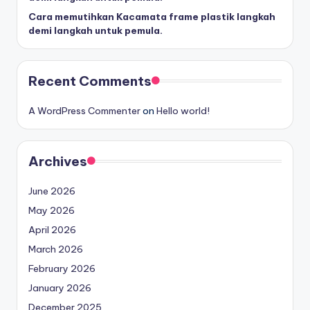
Cara memutihkan Kacamata frame plastik langkah
demi langkah untuk pemula.
Recent Comments
A WordPress Commenter
on
Hello world!
Archives
June 2026
May 2026
April 2026
March 2026
February 2026
January 2026
December 2025