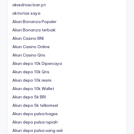
akreditasi ban pt
aktivitas saya
Akun Bonanza Populer
Akun Bonanza terbaik
Akun Casino BNI
Akun Casino Online
Akun Casino Qris
Akun depo 10k Dipercaya
Akun depo 10k Qris
Akun depo 10k resmi
Akun depo 10k Wallet
Akun depo 5k BRI
Akun depo 5k telkomsel
Akun depo pulsa bagus
Akun depo pulsa rupiah
Akun depo pulsa uang asli