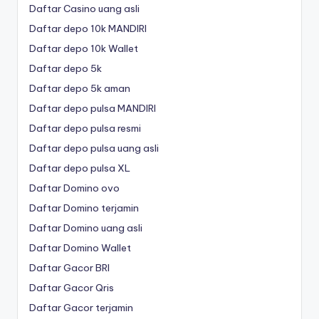
Daftar Casino uang asli
Daftar depo 10k MANDIRI
Daftar depo 10k Wallet
Daftar depo 5k
Daftar depo 5k aman
Daftar depo pulsa MANDIRI
Daftar depo pulsa resmi
Daftar depo pulsa uang asli
Daftar depo pulsa XL
Daftar Domino ovo
Daftar Domino terjamin
Daftar Domino uang asli
Daftar Domino Wallet
Daftar Gacor BRI
Daftar Gacor Qris
Daftar Gacor terjamin