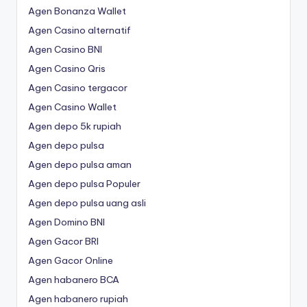
Agen Bonanza Wallet
Agen Casino alternatif
Agen Casino BNI
Agen Casino Qris
Agen Casino tergacor
Agen Casino Wallet
Agen depo 5k rupiah
Agen depo pulsa
Agen depo pulsa aman
Agen depo pulsa Populer
Agen depo pulsa uang asli
Agen Domino BNI
Agen Gacor BRI
Agen Gacor Online
Agen habanero BCA
Agen habanero rupiah