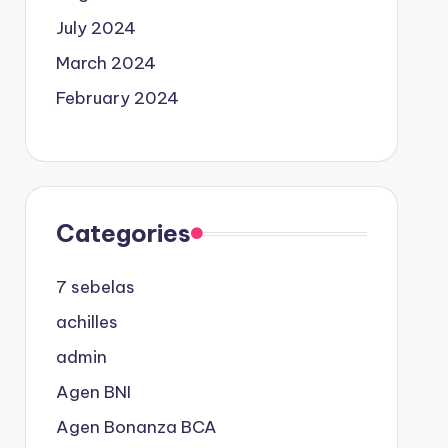
July 2024
March 2024
February 2024
Categories
7 sebelas
achilles
admin
Agen BNI
Agen Bonanza BCA