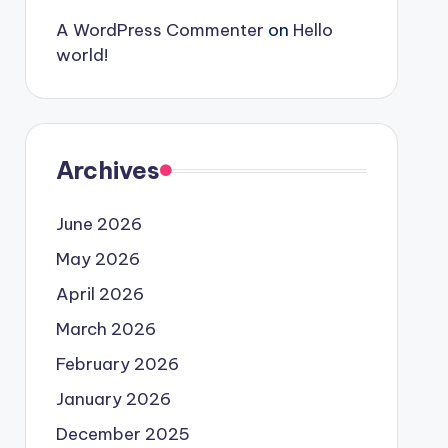
A WordPress Commenter
on
Hello
world!
Archives
June 2026
May 2026
April 2026
March 2026
February 2026
January 2026
December 2025