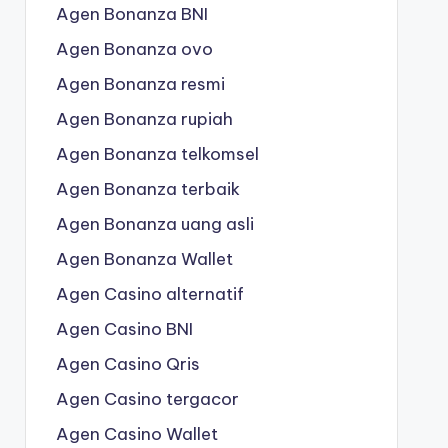
Agen Bonanza BNI
Agen Bonanza ovo
Agen Bonanza resmi
Agen Bonanza rupiah
Agen Bonanza telkomsel
Agen Bonanza terbaik
Agen Bonanza uang asli
Agen Bonanza Wallet
Agen Casino alternatif
Agen Casino BNI
Agen Casino Qris
Agen Casino tergacor
Agen Casino Wallet