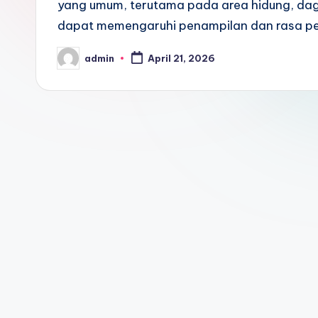
yang umum, terutama pada area hidung, dag
dapat memengaruhi penampilan dan rasa per
admin
April 21, 2026
Posted
by