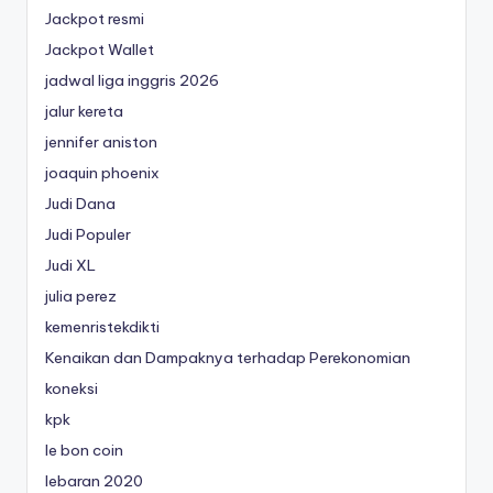
Jackpot resmi
Jackpot Wallet
jadwal liga inggris 2026
jalur kereta
jennifer aniston
joaquin phoenix
Judi Dana
Judi Populer
Judi XL
julia perez
kemenristekdikti
Kenaikan dan Dampaknya terhadap Perekonomian
koneksi
kpk
le bon coin
lebaran 2020