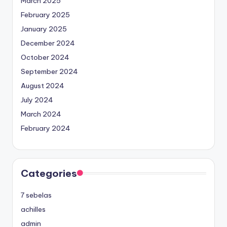
March 2025
February 2025
January 2025
December 2024
October 2024
September 2024
August 2024
July 2024
March 2024
February 2024
Categories
7 sebelas
achilles
admin