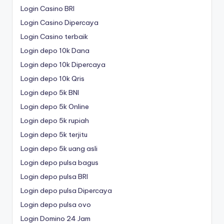
Login Casino BRI
Login Casino Dipercaya
Login Casino terbaik
Login depo 10k Dana
Login depo 10k Dipercaya
Login depo 10k Qris
Login depo 5k BNI
Login depo 5k Online
Login depo 5k rupiah
Login depo 5k terjitu
Login depo 5k uang asli
Login depo pulsa bagus
Login depo pulsa BRI
Login depo pulsa Dipercaya
Login depo pulsa ovo
Login Domino 24 Jam