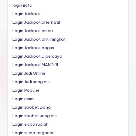
login irctc
Login Jackpot
Login Jackpot alternatif
Login Jackpot aman
Login Jackpot anti rungkat
Login Jackpot bagus
Login Jackpot Dipercaya
Login Jackpot MANDIRI
Login Judi Online
Login Judi uang asli
Login Populer
Login resmi
Login sbobet Dana
Login sbobet uang asli
Login sicbo rupiah
Login sicbo tergacor