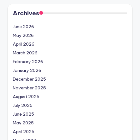
Archives
June 2026
May 2026
April 2026
March 2026
February 2026
January 2026
December 2025
November 2025
August 2025
July 2025
June 2025
May 2025
April 2025