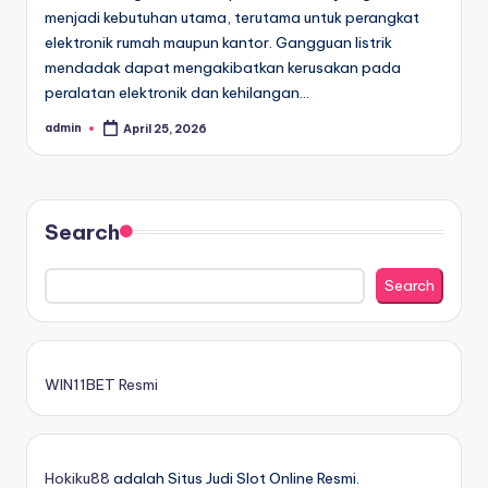
menjadi kebutuhan utama, terutama untuk perangkat
elektronik rumah maupun kantor. Gangguan listrik
mendadak dapat mengakibatkan kerusakan pada
peralatan elektronik dan kehilangan…
admin
April 25, 2026
Posted
by
Search
Search
WIN11BET Resmi
Hokiku88
adalah Situs Judi Slot Online Resmi.