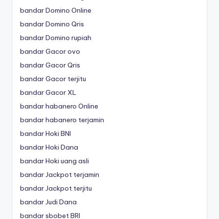
bandar Domino Online
bandar Domino Qris
bandar Domino rupiah
bandar Gacor ovo
bandar Gacor Qris
bandar Gacor terjitu
bandar Gacor XL
bandar habanero Online
bandar habanero terjamin
bandar Hoki BNI
bandar Hoki Dana
bandar Hoki uang asli
bandar Jackpot terjamin
bandar Jackpot terjitu
bandar Judi Dana
bandar sbobet BRI