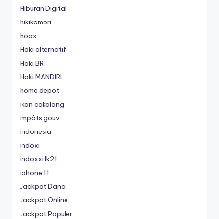
Hiburan Digital
hikikomori
hoax
Hoki alternatif
Hoki BRI
Hoki MANDIRI
home depot
ikan cakalang
impôts gouv
indonesia
indoxi
indoxxi lk21
iphone 11
Jackpot Dana
Jackpot Online
Jackpot Populer