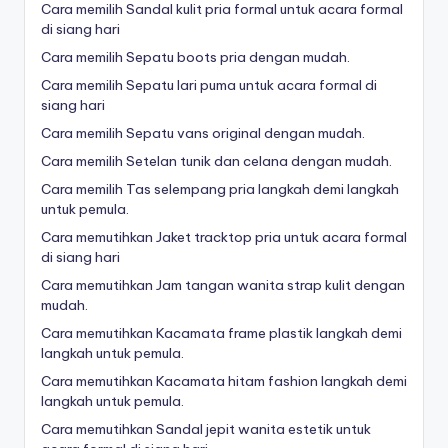
Cara memilih Sandal kulit pria formal untuk acara formal
di siang hari
Cara memilih Sepatu boots pria dengan mudah.
Cara memilih Sepatu lari puma untuk acara formal di
siang hari
Cara memilih Sepatu vans original dengan mudah.
Cara memilih Setelan tunik dan celana dengan mudah.
Cara memilih Tas selempang pria langkah demi langkah
untuk pemula.
Cara memutihkan Jaket tracktop pria untuk acara formal
di siang hari
Cara memutihkan Jam tangan wanita strap kulit dengan
mudah.
Cara memutihkan Kacamata frame plastik langkah demi
langkah untuk pemula.
Cara memutihkan Kacamata hitam fashion langkah demi
langkah untuk pemula.
Cara memutihkan Sandal jepit wanita estetik untuk