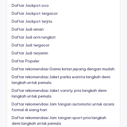
Daftar Jackpot ovo
Daftar Jackpot tergacor
Daftar Jackpot terjitu
Daftar Judi aman
Daftar Judi anti rungkat
Daftar Judi tergacor
Daftar Judi terjamin
Daftar Populer
Daftar rekomendasi Gamis katun jepang dengan mudah.
Daftar rekomendasi Jaket parka wanita langkah demi
langkah untuk pemula.
Daftar rekomendasi Jaket varsity pria langkah demi
langkah untuk pemula.
Daftar rekomendasi Jam tangan automatic untuk acara
formal di siang hari
Daftar rekomendasi Jam tangan sport pria langkah
demi langkah untuk pemula.