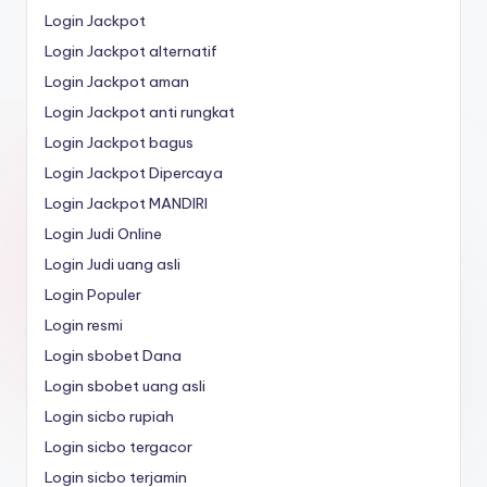
Login Jackpot
Login Jackpot alternatif
Login Jackpot aman
Login Jackpot anti rungkat
Login Jackpot bagus
Login Jackpot Dipercaya
Login Jackpot MANDIRI
Login Judi Online
Login Judi uang asli
Login Populer
Login resmi
Login sbobet Dana
Login sbobet uang asli
Login sicbo rupiah
Login sicbo tergacor
Login sicbo terjamin