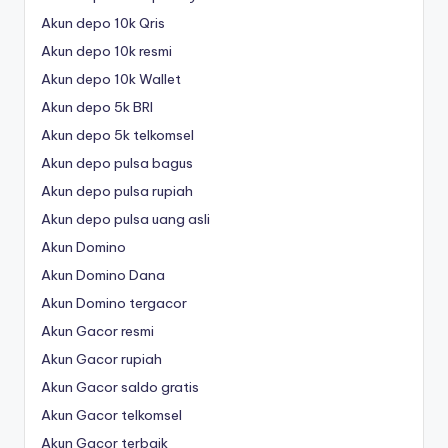
Akun depo 10k Qris
Akun depo 10k resmi
Akun depo 10k Wallet
Akun depo 5k BRI
Akun depo 5k telkomsel
Akun depo pulsa bagus
Akun depo pulsa rupiah
Akun depo pulsa uang asli
Akun Domino
Akun Domino Dana
Akun Domino tergacor
Akun Gacor resmi
Akun Gacor rupiah
Akun Gacor saldo gratis
Akun Gacor telkomsel
Akun Gacor terbaik