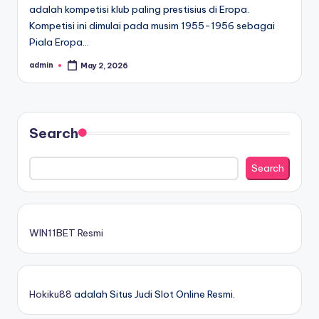
adalah kompetisi klub paling prestisius di Eropa.
Kompetisi ini dimulai pada musim 1955-1956 sebagai
Piala Eropa…
admin
May 2, 2026
Posted
by
Search
Search
WIN11BET Resmi
Hokiku88
adalah Situs Judi Slot Online Resmi.