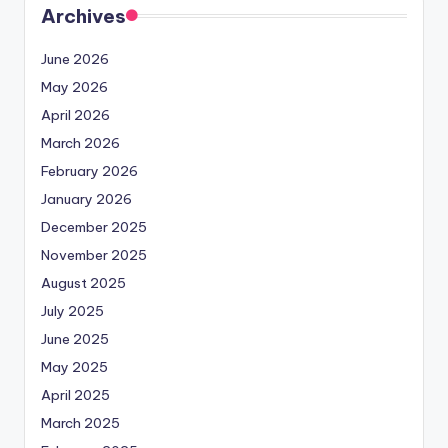
Archives
June 2026
May 2026
April 2026
March 2026
February 2026
January 2026
December 2025
November 2025
August 2025
July 2025
June 2025
May 2025
April 2025
March 2025