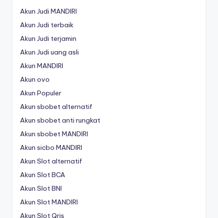
Akun Judi MANDIRI
Akun Judi terbaik
Akun Judi terjamin
Akun Judi uang asli
Akun MANDIRI
Akun ovo
Akun Populer
Akun sbobet alternatif
Akun sbobet anti rungkat
Akun sbobet MANDIRI
Akun sicbo MANDIRI
Akun Slot alternatif
Akun Slot BCA
Akun Slot BNI
Akun Slot MANDIRI
Akun Slot Qris