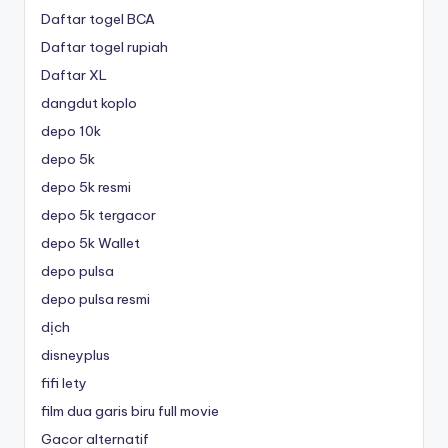
Daftar togel BCA
Daftar togel rupiah
Daftar XL
dangdut koplo
depo 10k
depo 5k
depo 5k resmi
depo 5k tergacor
depo 5k Wallet
depo pulsa
depo pulsa resmi
dịch
disneyplus
fifi lety
film dua garis biru full movie
Gacor alternatif