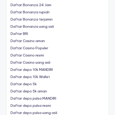
Daftar Bonanza 24 Jam
Daftar Bonanza rupiah
Daftar Bonanza terjamin
Daftar Bonanza uang asli
Daftar BRI
Daftar Casino aman
Daftar Casino Populer
Daftar Casino resmi
Daftar Casino uang asli
Daftar depo 10k MANDIRI
Daftar depo 10k Wallet
Daftar depo 5k
Daftar depo 5k aman
Daftar depo pulsa MANDIRI
Daftar depo pulsa resmi
Daftar depo pulsa uang asli