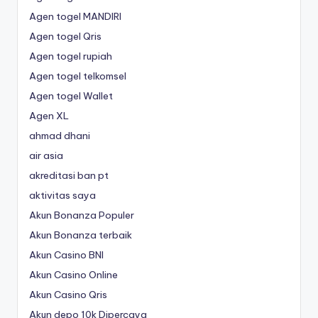
Agen togel MANDIRI
Agen togel Qris
Agen togel rupiah
Agen togel telkomsel
Agen togel Wallet
Agen XL
ahmad dhani
air asia
akreditasi ban pt
aktivitas saya
Akun Bonanza Populer
Akun Bonanza terbaik
Akun Casino BNI
Akun Casino Online
Akun Casino Qris
Akun depo 10k Dipercaya