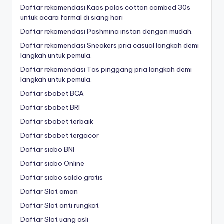
Daftar rekomendasi Kaos polos cotton combed 30s
untuk acara formal di siang hari
Daftar rekomendasi Pashmina instan dengan mudah.
Daftar rekomendasi Sneakers pria casual langkah demi
langkah untuk pemula.
Daftar rekomendasi Tas pinggang pria langkah demi
langkah untuk pemula.
Daftar sbobet BCA
Daftar sbobet BRI
Daftar sbobet terbaik
Daftar sbobet tergacor
Daftar sicbo BNI
Daftar sicbo Online
Daftar sicbo saldo gratis
Daftar Slot aman
Daftar Slot anti rungkat
Daftar Slot uang asli