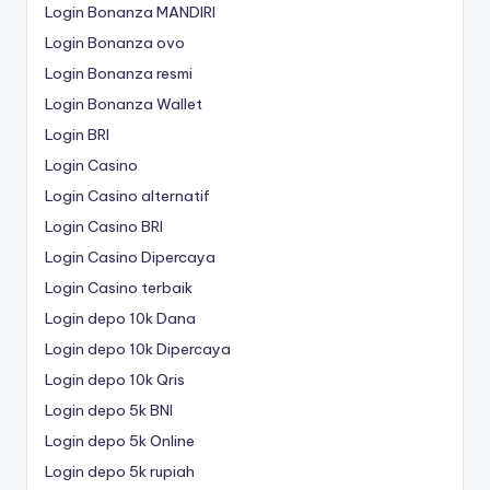
Login Bonanza MANDIRI
Login Bonanza ovo
Login Bonanza resmi
Login Bonanza Wallet
Login BRI
Login Casino
Login Casino alternatif
Login Casino BRI
Login Casino Dipercaya
Login Casino terbaik
Login depo 10k Dana
Login depo 10k Dipercaya
Login depo 10k Qris
Login depo 5k BNI
Login depo 5k Online
Login depo 5k rupiah