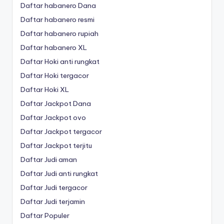
Daftar habanero Dana
Daftar habanero resmi
Daftar habanero rupiah
Daftar habanero XL
Daftar Hoki anti rungkat
Daftar Hoki tergacor
Daftar Hoki XL
Daftar Jackpot Dana
Daftar Jackpot ovo
Daftar Jackpot tergacor
Daftar Jackpot terjitu
Daftar Judi aman
Daftar Judi anti rungkat
Daftar Judi tergacor
Daftar Judi terjamin
Daftar Populer