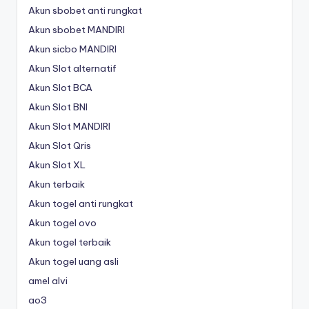
Akun sbobet anti rungkat
Akun sbobet MANDIRI
Akun sicbo MANDIRI
Akun Slot alternatif
Akun Slot BCA
Akun Slot BNI
Akun Slot MANDIRI
Akun Slot Qris
Akun Slot XL
Akun terbaik
Akun togel anti rungkat
Akun togel ovo
Akun togel terbaik
Akun togel uang asli
amel alvi
ao3