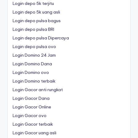
Login depo 5k terjitu
Login depo 5k uang asli
Login depo pulsa bagus
Login depo pulsa BRI
Login depo pulsa Dipercaya
Login depo pulsa ovo
Login Domino 24 Jam
Login Domino Dana
Login Domino ovo
Login Domino terbaik
Login Gacor anti rungkat
Login Gacor Dana
Login Gacor Online
Login Gacor ovo
Login Gacor terbaik
Login Gacor uang asli