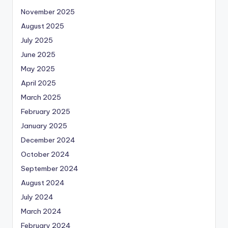
November 2025
August 2025
July 2025
June 2025
May 2025
April 2025
March 2025
February 2025
January 2025
December 2024
October 2024
September 2024
August 2024
July 2024
March 2024
February 2024