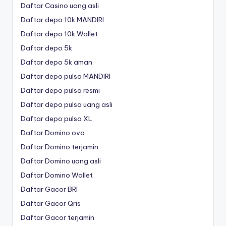
Daftar Casino uang asli
Daftar depo 10k MANDIRI
Daftar depo 10k Wallet
Daftar depo 5k
Daftar depo 5k aman
Daftar depo pulsa MANDIRI
Daftar depo pulsa resmi
Daftar depo pulsa uang asli
Daftar depo pulsa XL
Daftar Domino ovo
Daftar Domino terjamin
Daftar Domino uang asli
Daftar Domino Wallet
Daftar Gacor BRI
Daftar Gacor Qris
Daftar Gacor terjamin