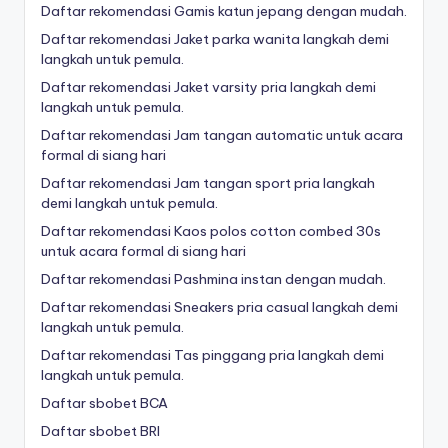
Daftar rekomendasi Gamis katun jepang dengan mudah.
Daftar rekomendasi Jaket parka wanita langkah demi
langkah untuk pemula.
Daftar rekomendasi Jaket varsity pria langkah demi
langkah untuk pemula.
Daftar rekomendasi Jam tangan automatic untuk acara
formal di siang hari
Daftar rekomendasi Jam tangan sport pria langkah
demi langkah untuk pemula.
Daftar rekomendasi Kaos polos cotton combed 30s
untuk acara formal di siang hari
Daftar rekomendasi Pashmina instan dengan mudah.
Daftar rekomendasi Sneakers pria casual langkah demi
langkah untuk pemula.
Daftar rekomendasi Tas pinggang pria langkah demi
langkah untuk pemula.
Daftar sbobet BCA
Daftar sbobet BRI