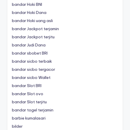
bandar Hoki BNI
bandar Hoki Dana
bandar Hoki uang asli
bandar Jackpot terjamin
bandar Jackpot terjitu
bandar Judi Dana
bandar sbobet BRI
bandar sicbo terbaik
bandar sicbo tergacor
bandar sicbo Wallet
bandar Slot BRI
bandar Slot ovo
bandar Slot terjitu
bandar togel terjamin
barbie kumalasari
bilder