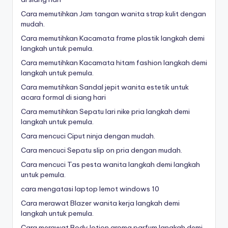
Cara memutihkan Jam tangan wanita strap kulit dengan
mudah.
Cara memutihkan Kacamata frame plastik langkah demi
langkah untuk pemula.
Cara memutihkan Kacamata hitam fashion langkah demi
langkah untuk pemula.
Cara memutihkan Sandal jepit wanita estetik untuk
acara formal di siang hari
Cara memutihkan Sepatu lari nike pria langkah demi
langkah untuk pemula.
Cara mencuci Ciput ninja dengan mudah.
Cara mencuci Sepatu slip on pria dengan mudah.
Cara mencuci Tas pesta wanita langkah demi langkah
untuk pemula.
cara mengatasi laptop lemot windows 10
Cara merawat Blazer wanita kerja langkah demi
langkah untuk pemula.
Cara merawat Body lotion aroma parfum langkah demi