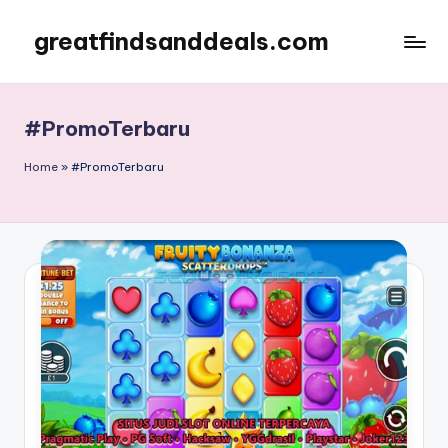
greatfindsanddeals.com
Skip
to
content
#PromoTerbaru
Home
»
#PromoTerbaru