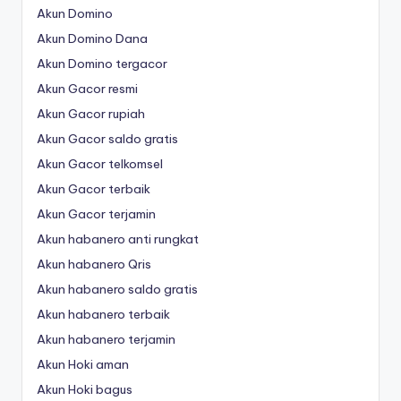
Akun Domino
Akun Domino Dana
Akun Domino tergacor
Akun Gacor resmi
Akun Gacor rupiah
Akun Gacor saldo gratis
Akun Gacor telkomsel
Akun Gacor terbaik
Akun Gacor terjamin
Akun habanero anti rungkat
Akun habanero Qris
Akun habanero saldo gratis
Akun habanero terbaik
Akun habanero terjamin
Akun Hoki aman
Akun Hoki bagus