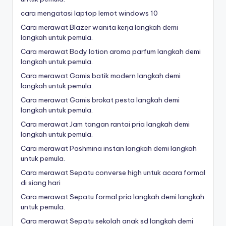
cara mengatasi laptop lemot windows 10
Cara merawat Blazer wanita kerja langkah demi
langkah untuk pemula.
Cara merawat Body lotion aroma parfum langkah demi
langkah untuk pemula.
Cara merawat Gamis batik modern langkah demi
langkah untuk pemula.
Cara merawat Gamis brokat pesta langkah demi
langkah untuk pemula.
Cara merawat Jam tangan rantai pria langkah demi
langkah untuk pemula.
Cara merawat Pashmina instan langkah demi langkah
untuk pemula.
Cara merawat Sepatu converse high untuk acara formal
di siang hari
Cara merawat Sepatu formal pria langkah demi langkah
untuk pemula.
Cara merawat Sepatu sekolah anak sd langkah demi