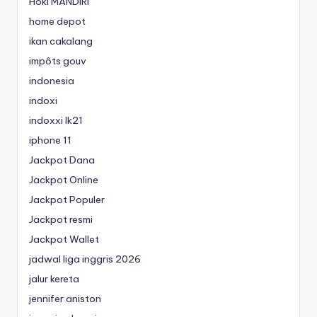
Hoki MANDIRI
home depot
ikan cakalang
impôts gouv
indonesia
indoxi
indoxxi lk21
iphone 11
Jackpot Dana
Jackpot Online
Jackpot Populer
Jackpot resmi
Jackpot Wallet
jadwal liga inggris 2026
jalur kereta
jennifer aniston