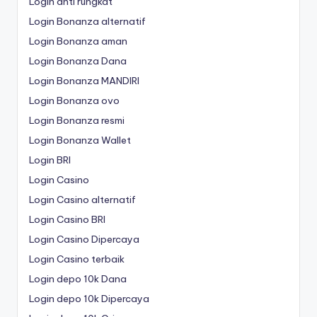
Login anti rungkat
Login Bonanza alternatif
Login Bonanza aman
Login Bonanza Dana
Login Bonanza MANDIRI
Login Bonanza ovo
Login Bonanza resmi
Login Bonanza Wallet
Login BRI
Login Casino
Login Casino alternatif
Login Casino BRI
Login Casino Dipercaya
Login Casino terbaik
Login depo 10k Dana
Login depo 10k Dipercaya