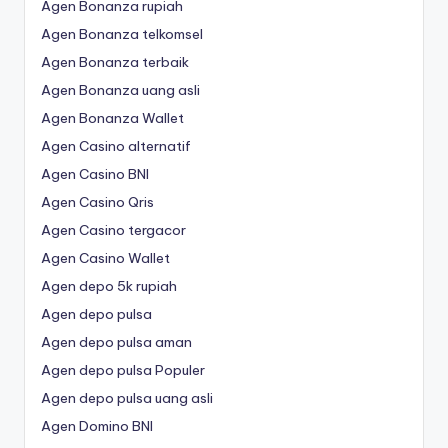
Agen Bonanza rupiah
Agen Bonanza telkomsel
Agen Bonanza terbaik
Agen Bonanza uang asli
Agen Bonanza Wallet
Agen Casino alternatif
Agen Casino BNI
Agen Casino Qris
Agen Casino tergacor
Agen Casino Wallet
Agen depo 5k rupiah
Agen depo pulsa
Agen depo pulsa aman
Agen depo pulsa Populer
Agen depo pulsa uang asli
Agen Domino BNI