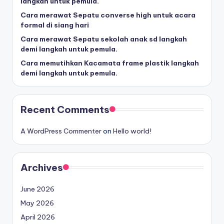
langkah untuk pemula.
Cara merawat Sepatu converse high untuk acara
formal di siang hari
Cara merawat Sepatu sekolah anak sd langkah
demi langkah untuk pemula.
Cara memutihkan Kacamata frame plastik langkah
demi langkah untuk pemula.
Recent Comments
A WordPress Commenter
on
Hello world!
Archives
June 2026
May 2026
April 2026