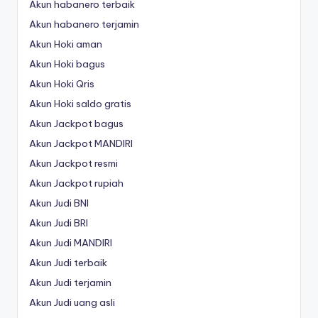
Akun habanero terbaik
Akun habanero terjamin
Akun Hoki aman
Akun Hoki bagus
Akun Hoki Qris
Akun Hoki saldo gratis
Akun Jackpot bagus
Akun Jackpot MANDIRI
Akun Jackpot resmi
Akun Jackpot rupiah
Akun Judi BNI
Akun Judi BRI
Akun Judi MANDIRI
Akun Judi terbaik
Akun Judi terjamin
Akun Judi uang asli