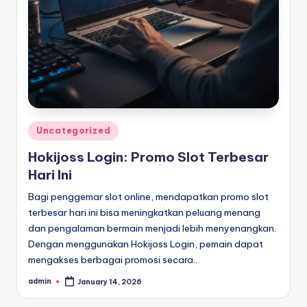
Posted
Uncategorized
in
Hokijoss Login: Promo Slot Terbesar
Hari Ini
Bagi penggemar slot online, mendapatkan promo slot
terbesar hari ini bisa meningkatkan peluang menang
dan pengalaman bermain menjadi lebih menyenangkan.
Dengan menggunakan Hokijoss Login, pemain dapat
mengakses berbagai promosi secara…
admin
January 14, 2026
Posted
by