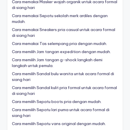
Cara memakai Masker wajah organik untuk acara formal
di siang hari
Cara memakai Sepatu sekolah merk ardiles dengan
mudah.
Cara memakai Sneakers pria casual untuk acara formal
di siang hari
Cara memakai Tas selempang pria dengan mudah.
Cara memilih Jam tangan expedition dengan mudah.
Cara memilih Jam tangan g-shock langkah demi
langkah untuk pemula.
Cara memilih Sandal bulu wanita untuk acara formal di
siang hari
Cara memilih Sandal kulit pria formal untuk acara formal
di siang hari
Cara memilih Sepatu boots pria dengan mudah.
Cara memilih Sepatu lari puma untuk acara formal di
siang hari
Cara memilih Sepatu vans original dengan mudah.