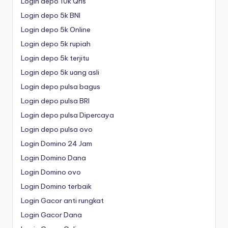
Login depo 10k Qris
Login depo 5k BNI
Login depo 5k Online
Login depo 5k rupiah
Login depo 5k terjitu
Login depo 5k uang asli
Login depo pulsa bagus
Login depo pulsa BRI
Login depo pulsa Dipercaya
Login depo pulsa ovo
Login Domino 24 Jam
Login Domino Dana
Login Domino ovo
Login Domino terbaik
Login Gacor anti rungkat
Login Gacor Dana