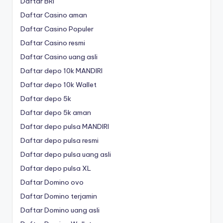
Daftar BRI
Daftar Casino aman
Daftar Casino Populer
Daftar Casino resmi
Daftar Casino uang asli
Daftar depo 10k MANDIRI
Daftar depo 10k Wallet
Daftar depo 5k
Daftar depo 5k aman
Daftar depo pulsa MANDIRI
Daftar depo pulsa resmi
Daftar depo pulsa uang asli
Daftar depo pulsa XL
Daftar Domino ovo
Daftar Domino terjamin
Daftar Domino uang asli