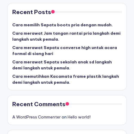
Recent Posts
Cara memilih Sepatu boots pria dengan mudah.
Cara merawat Jam tangan rantai pria langkah demi
langkah untuk pemula.
Cara merawat Sepatu converse high untuk acara
formal di siang hari
Cara merawat Sepatu sekolah anak sd langkah
demi langkah untuk pemula.
Cara memutihkan Kacamata frame plastik langkah
demi langkah untuk pemula.
Recent Comments
A WordPress Commenter
on
Hello world!