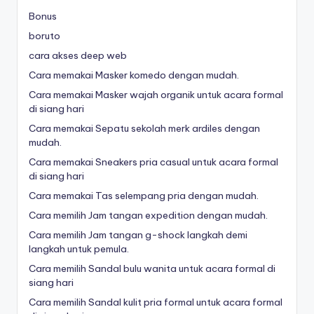
Bonus
boruto
cara akses deep web
Cara memakai Masker komedo dengan mudah.
Cara memakai Masker wajah organik untuk acara formal
di siang hari
Cara memakai Sepatu sekolah merk ardiles dengan
mudah.
Cara memakai Sneakers pria casual untuk acara formal
di siang hari
Cara memakai Tas selempang pria dengan mudah.
Cara memilih Jam tangan expedition dengan mudah.
Cara memilih Jam tangan g-shock langkah demi
langkah untuk pemula.
Cara memilih Sandal bulu wanita untuk acara formal di
siang hari
Cara memilih Sandal kulit pria formal untuk acara formal