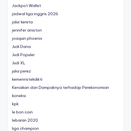
Jackpot Wallet
jadwal liga inggris 2026
jalur kereta
jennifer aniston
joaquin phoenix
Judi Dana
Judi Populer
Judi XL
julia perez
kemenristekdikti
Kenaikan dan Dampaknya terhadap Perekonomian
koneksi
kpk
le bon coin
lebaran 2020
liga champion