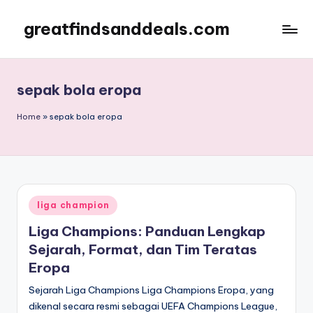
greatfindsanddeals.com
Skip
to
content
sepak bola eropa
Home
»
sepak bola eropa
Posted
liga champion
in
Liga Champions: Panduan Lengkap
Sejarah, Format, dan Tim Teratas
Eropa
Sejarah Liga Champions Liga Champions Eropa, yang
dikenal secara resmi sebagai UEFA Champions League,