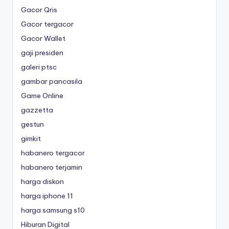
Gacor Qris
Gacor tergacor
Gacor Wallet
gaji presiden
galeri ptsc
gambar pancasila
Game Online
gazzetta
gestun
gimkit
habanero tergacor
habanero terjamin
harga diskon
harga iphone 11
harga samsung s10
Hiburan Digital