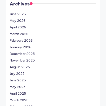
Archives
June 2026
May 2026
April 2026
March 2026
February 2026
January 2026
December 2025
November 2025
August 2025
July 2025
June 2025
May 2025
April 2025
March 2025