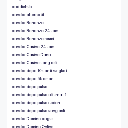
baddiehub
bandar alternatif
bandar Bonanza
bandar Bonanza 24 Jam
bandar Bonanza resmi
bandar Casino 24 Jam
bandar Casino Dana
bandar Casino uang asli
bandar depo 10k anti rungkat
bandar depo 5k aman
bandar depo pulsa
bandar depo pulsa alternatif
bandar depo pulsa rupiah
bandar depo pulsa uang asli
bandar Domino bagus
bandar Domino Online