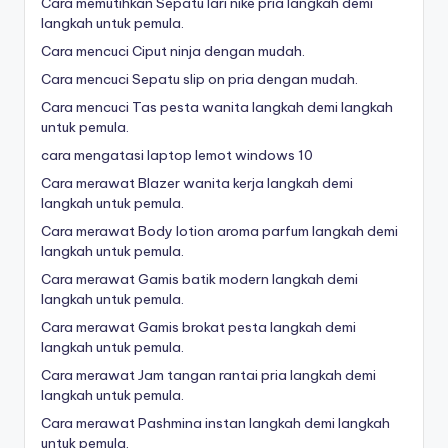
Cara memutihkan Sepatu lari nike pria langkah demi
langkah untuk pemula.
Cara mencuci Ciput ninja dengan mudah.
Cara mencuci Sepatu slip on pria dengan mudah.
Cara mencuci Tas pesta wanita langkah demi langkah
untuk pemula.
cara mengatasi laptop lemot windows 10
Cara merawat Blazer wanita kerja langkah demi
langkah untuk pemula.
Cara merawat Body lotion aroma parfum langkah demi
langkah untuk pemula.
Cara merawat Gamis batik modern langkah demi
langkah untuk pemula.
Cara merawat Gamis brokat pesta langkah demi
langkah untuk pemula.
Cara merawat Jam tangan rantai pria langkah demi
langkah untuk pemula.
Cara merawat Pashmina instan langkah demi langkah
untuk pemula.