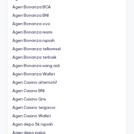
Agen Bonanza BCA
Agen Bonanza BNI
Agen Bonanza ovo
Agen Bonanza resmi
Agen Bonanza rupiah
Agen Bonanza telkomsel
Agen Bonanza terbaik
Agen Bonanza uang asli
Agen Bonanza Wallet
Agen Casino alternatif
Agen Casino BNI
Agen Casino Qris
Agen Casino tergacor
Agen Casino Wallet
Agen depo 5k rupiah
Agen depo pulsa