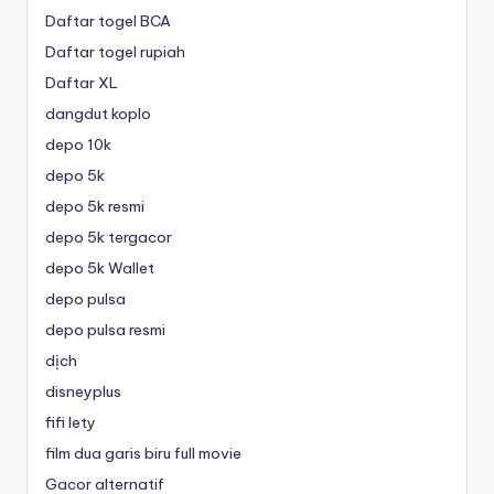
Daftar togel BCA
Daftar togel rupiah
Daftar XL
dangdut koplo
depo 10k
depo 5k
depo 5k resmi
depo 5k tergacor
depo 5k Wallet
depo pulsa
depo pulsa resmi
dịch
disneyplus
fifi lety
film dua garis biru full movie
Gacor alternatif