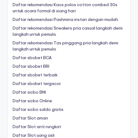
Daftar rekomendasi Kaos polos cotton combed 30s
untuk acara formal di siang hari
Daftar rekomendasi Pashmina instan dengan mudah.
Daftar rekomendasi Sneakers pria casual langkah demi
langkah untuk pemula.
Daftar rekomendasi Tas pinggang pria langkah demi
langkah untuk pemula.
Daftar sbobet BCA
Daftar sbobet BRI
Daftar sbobet terbaik
Daftar sbobet tergacor
Daftar sicbo BNI
Daftar sicbo Online
Daftar sicbo saldo gratis
Daftar Slot aman
Daftar Slot anti rungkat
Daftar Slot uang asli