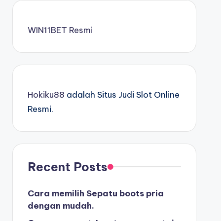
WIN11BET Resmi
Hokiku88
adalah Situs Judi Slot Online
Resmi.
Recent Posts
Cara memilih Sepatu boots pria
dengan mudah.