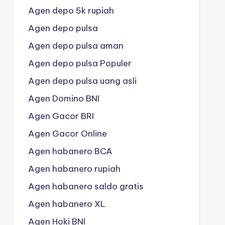
Agen depo 5k rupiah
Agen depo pulsa
Agen depo pulsa aman
Agen depo pulsa Populer
Agen depo pulsa uang asli
Agen Domino BNI
Agen Gacor BRI
Agen Gacor Online
Agen habanero BCA
Agen habanero rupiah
Agen habanero saldo gratis
Agen habanero XL
Agen Hoki BNI