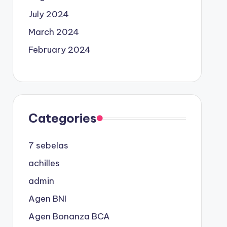
July 2024
March 2024
February 2024
Categories
7 sebelas
achilles
admin
Agen BNI
Agen Bonanza BCA