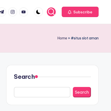
com
r.com
.me
instagram.com
youtube.com
Subscribe
Home
»
#situs slot aman
Search
Search