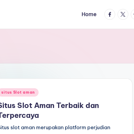
facebook.
twitte
t
Home
Posted
situs Slot aman
n
Situs Slot Aman Terbaik dan
Terpercaya
Situs slot aman merupakan platform perjudian