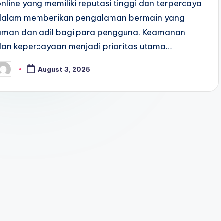
online yang memiliki reputasi tinggi dan terpercaya
dalam memberikan pengalaman bermain yang
aman dan adil bagi para pengguna. Keamanan
dan kepercayaan menjadi prioritas utama…
August 3, 2025
osted
y