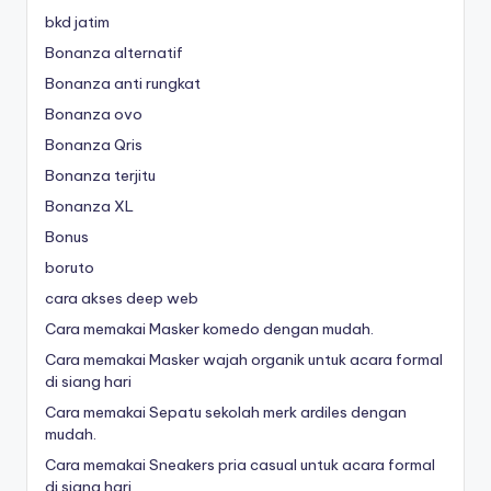
bkd jatim
Bonanza alternatif
Bonanza anti rungkat
Bonanza ovo
Bonanza Qris
Bonanza terjitu
Bonanza XL
Bonus
boruto
cara akses deep web
Cara memakai Masker komedo dengan mudah.
Cara memakai Masker wajah organik untuk acara formal
di siang hari
Cara memakai Sepatu sekolah merk ardiles dengan
mudah.
Cara memakai Sneakers pria casual untuk acara formal
di siang hari