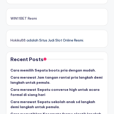
WIN11BET Resmi
Hokiku88
adalah Situs Judi Slot Online Resmi.
Recent Posts
Cara memilih Sepatu boots pria dengan mudah.
Cara merawat Jam tangan rantai pria langkah demi
langkah untuk pemula.
Cara merawat Sepatu converse high untuk acara
formal di siang hari
Cara merawat Sepatu sekolah anak sd langkah
demi langkah untuk pemula.