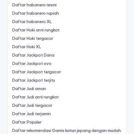
Daftar habanero resmi
Daftar habanero rupiah
Daftar habanero XL
Daftar Hoki anti rungkat
Daftar Hoki tergacor
Daftar Hoki XL
Daftar Jackpot Dana
Daftar Jackpot ovo
Daftar Jackpot tergacor
Daftar Jackpot terjitu
Daftar Judi aman
Daftar Judi anti rungkat
Daftar Judi tergacor
Daftar Judi terjamin
Daftar Populer
Daftar rekomendasi Gamis katun jepang dengan mudah.