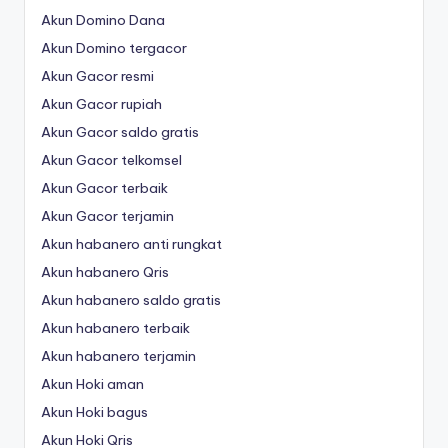
Akun Domino Dana
Akun Domino tergacor
Akun Gacor resmi
Akun Gacor rupiah
Akun Gacor saldo gratis
Akun Gacor telkomsel
Akun Gacor terbaik
Akun Gacor terjamin
Akun habanero anti rungkat
Akun habanero Qris
Akun habanero saldo gratis
Akun habanero terbaik
Akun habanero terjamin
Akun Hoki aman
Akun Hoki bagus
Akun Hoki Qris