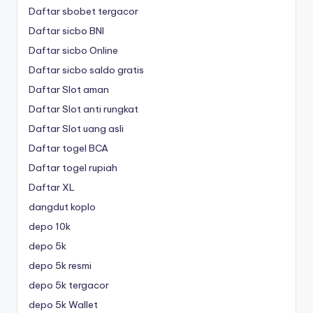
Daftar sbobet tergacor
Daftar sicbo BNI
Daftar sicbo Online
Daftar sicbo saldo gratis
Daftar Slot aman
Daftar Slot anti rungkat
Daftar Slot uang asli
Daftar togel BCA
Daftar togel rupiah
Daftar XL
dangdut koplo
depo 10k
depo 5k
depo 5k resmi
depo 5k tergacor
depo 5k Wallet