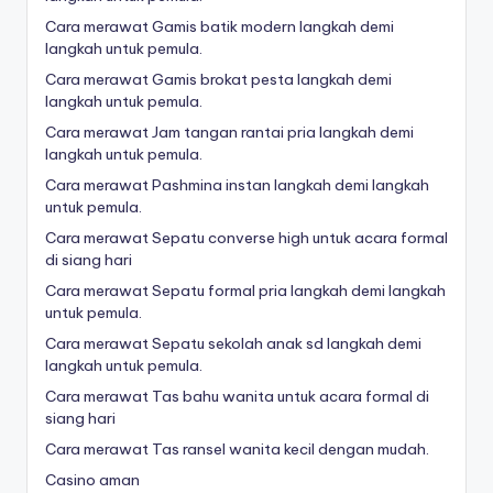
Cara merawat Gamis batik modern langkah demi
langkah untuk pemula.
Cara merawat Gamis brokat pesta langkah demi
langkah untuk pemula.
Cara merawat Jam tangan rantai pria langkah demi
langkah untuk pemula.
Cara merawat Pashmina instan langkah demi langkah
untuk pemula.
Cara merawat Sepatu converse high untuk acara formal
di siang hari
Cara merawat Sepatu formal pria langkah demi langkah
untuk pemula.
Cara merawat Sepatu sekolah anak sd langkah demi
langkah untuk pemula.
Cara merawat Tas bahu wanita untuk acara formal di
siang hari
Cara merawat Tas ransel wanita kecil dengan mudah.
Casino aman