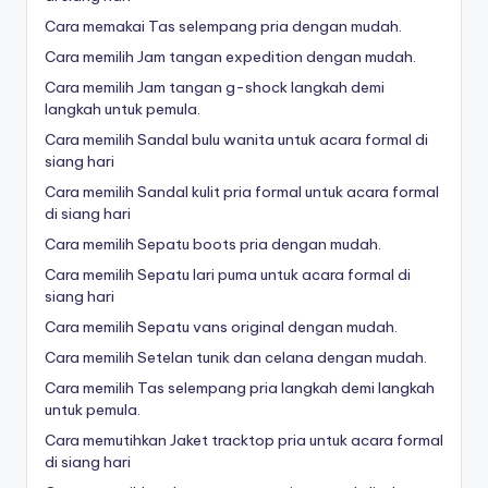
Cara memakai Tas selempang pria dengan mudah.
Cara memilih Jam tangan expedition dengan mudah.
Cara memilih Jam tangan g-shock langkah demi
langkah untuk pemula.
Cara memilih Sandal bulu wanita untuk acara formal di
siang hari
Cara memilih Sandal kulit pria formal untuk acara formal
di siang hari
Cara memilih Sepatu boots pria dengan mudah.
Cara memilih Sepatu lari puma untuk acara formal di
siang hari
Cara memilih Sepatu vans original dengan mudah.
Cara memilih Setelan tunik dan celana dengan mudah.
Cara memilih Tas selempang pria langkah demi langkah
untuk pemula.
Cara memutihkan Jaket tracktop pria untuk acara formal
di siang hari