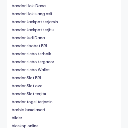
bandar Hoki Dana
bandar Hoki uang asli
bandar Jackpot terjamin
bandar Jackpot terjitu
bandar Judi Dana
bandar sbobet BRI
bandar sicbo terbaik
bandar sicbo tergacor
bandar sicbo Wallet
bandar Slot BRI
bandar Slot ovo
bandar Slot terjitu
bandar togel terjamin
barbie kumalasari
bilder
bioskop online