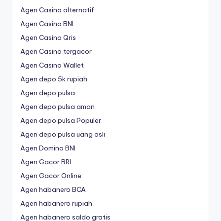
Agen Casino alternatif
Agen Casino BNI
Agen Casino Qris
Agen Casino tergacor
Agen Casino Wallet
Agen depo 5k rupiah
Agen depo pulsa
Agen depo pulsa aman
Agen depo pulsa Populer
Agen depo pulsa uang asli
Agen Domino BNI
Agen Gacor BRI
Agen Gacor Online
Agen habanero BCA
Agen habanero rupiah
Agen habanero saldo gratis