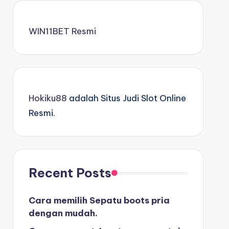
WIN11BET Resmi
Hokiku88
adalah Situs Judi Slot Online
Resmi.
Recent Posts
Cara memilih Sepatu boots pria
dengan mudah.