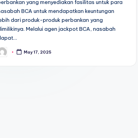
perbankan yang menyediakan fasilitas untuk para
nasabah BCA untuk mendapatkan keuntungan
lebih dari produk-produk perbankan yang
dimilikinya. Melalui agen jackpot BCA, nasabah
dapat…
May 17, 2025
osted
y