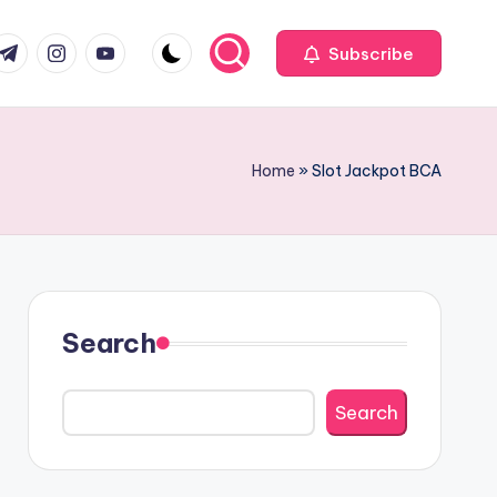
com
r.com
.me
instagram.com
youtube.com
Subscribe
Home
»
Slot Jackpot BCA
Search
Search