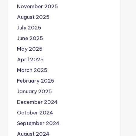
November 2025
August 2025
July 2025
June 2025
May 2025
April 2025
March 2025
February 2025
January 2025
December 2024
October 2024
September 2024
August 2024