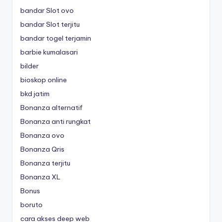
bandar Slot ovo
bandar Slot terjitu
bandar togel terjamin
barbie kumalasari
bilder
bioskop online
bkd jatim
Bonanza alternatif
Bonanza anti rungkat
Bonanza ovo
Bonanza Qris
Bonanza terjitu
Bonanza XL
Bonus
boruto
cara akses deep web