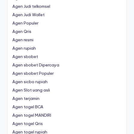
Agen Judi telkomsel
Agen Judi Wallet
Agen Populer
Agen Qris
Agen resmi
Agen rupiah
Agen sbobet
Agen sbobet Dipercaya
Agen sbobet Populer
Agen sicbo rupiah
Agen Slot uang asli
Agen terjamin
Agen togel BCA
Agen togel MANDIRI
Agen togel Qris
Agen togel rupiah