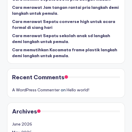
Cara merawat Jam tangan rantai pria langkah demi
langkah untuk pemula.
Cara merawat Sepatu converse high untuk acara
formal di siang hari
Cara merawat Sepatu sekolah anak sd langkah
demi langkah untuk pemula.
Cara memutihkan Kacamata frame plastik langkah
demi langkah untuk pemula.
Recent Comments
A WordPress Commenter
on
Hello world!
Archives
June 2026