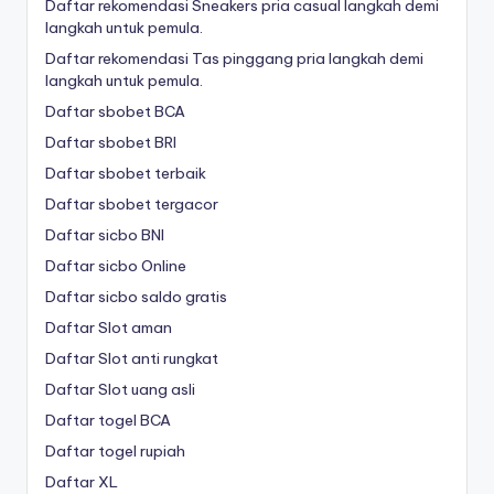
Daftar rekomendasi Sneakers pria casual langkah demi
langkah untuk pemula.
Daftar rekomendasi Tas pinggang pria langkah demi
langkah untuk pemula.
Daftar sbobet BCA
Daftar sbobet BRI
Daftar sbobet terbaik
Daftar sbobet tergacor
Daftar sicbo BNI
Daftar sicbo Online
Daftar sicbo saldo gratis
Daftar Slot aman
Daftar Slot anti rungkat
Daftar Slot uang asli
Daftar togel BCA
Daftar togel rupiah
Daftar XL