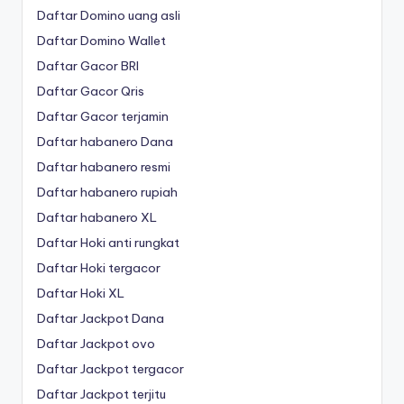
Daftar Domino uang asli
Daftar Domino Wallet
Daftar Gacor BRI
Daftar Gacor Qris
Daftar Gacor terjamin
Daftar habanero Dana
Daftar habanero resmi
Daftar habanero rupiah
Daftar habanero XL
Daftar Hoki anti rungkat
Daftar Hoki tergacor
Daftar Hoki XL
Daftar Jackpot Dana
Daftar Jackpot ovo
Daftar Jackpot tergacor
Daftar Jackpot terjitu