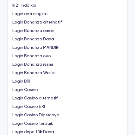
lk21 indo xxi
Login anti rungkat
Login Bonanza alternatif
Login Bonanza aman
Login Bonanza Dana
Login Bonanza MANDIRI
Login Bonanza ovo
Login Bonanza resmi
Login Bonanza Wallet
Login BRI
Login Casino
Login Casino alternatif
Login Casino BRI
Login Casino Dipercaya
Login Casino terbaik
Login depo 10k Dana