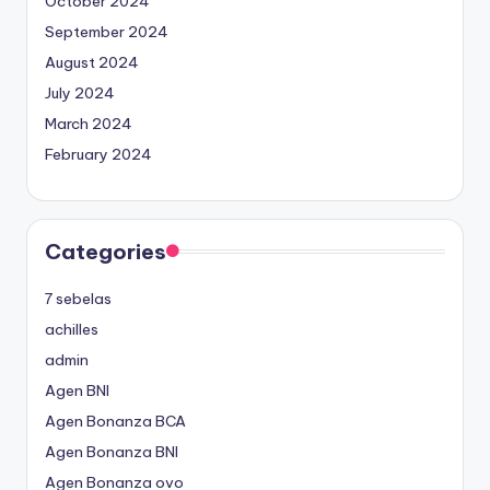
October 2024
September 2024
August 2024
July 2024
March 2024
February 2024
Categories
7 sebelas
achilles
admin
Agen BNI
Agen Bonanza BCA
Agen Bonanza BNI
Agen Bonanza ovo