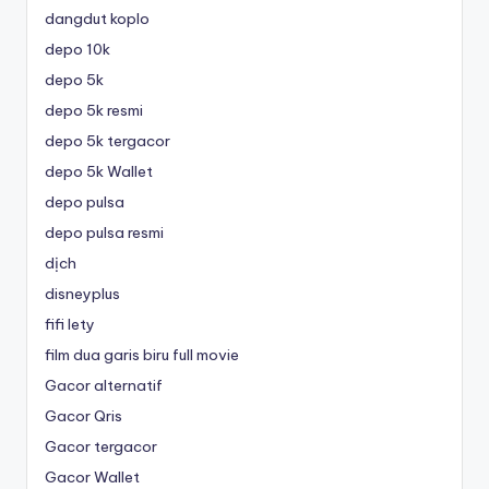
dangdut koplo
depo 10k
depo 5k
depo 5k resmi
depo 5k tergacor
depo 5k Wallet
depo pulsa
depo pulsa resmi
dịch
disneyplus
fifi lety
film dua garis biru full movie
Gacor alternatif
Gacor Qris
Gacor tergacor
Gacor Wallet