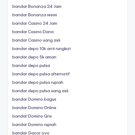
bandar Bonanza 24 Jam
bandar Bonanza resmi
bandar Casino 24 Jam
bandar Casino Dana
bandar Casino uang asli
bandar depo 10k anti rungkat
bandar depo 5k aman
bandar depo pulsa
bandar depo pulsa alternatif
bandar depo pulsa rupiah
bandar depo pulsa uang asli
bandar Domino bagus
bandar Domino Online
bandar Domino Qris
bandar Domino rupiah
bandar Gacor ovo