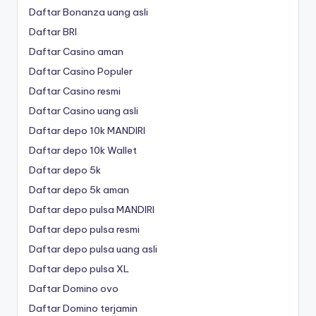
Daftar Bonanza uang asli
Daftar BRI
Daftar Casino aman
Daftar Casino Populer
Daftar Casino resmi
Daftar Casino uang asli
Daftar depo 10k MANDIRI
Daftar depo 10k Wallet
Daftar depo 5k
Daftar depo 5k aman
Daftar depo pulsa MANDIRI
Daftar depo pulsa resmi
Daftar depo pulsa uang asli
Daftar depo pulsa XL
Daftar Domino ovo
Daftar Domino terjamin