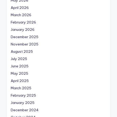
May 2026
April 2026
March 2026
February 2026
January 2026
December 2025
November 2025
August 2025
July 2025
June 2025
May 2025
April 2025
March 2025
February 2025
January 2025
December 2024