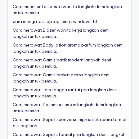
Cara mencuci Tas pesta wanita langkah demi langkah
untuk pemula.
cara mengatasi laptop lemot windows 10
Cara merawat Blazer wanita kerja langkah demi
langkah untuk pemula.
Cara merawat Body lotion aroma parfum langkah demi
langkah untuk pemula.
Cara merawat Gamis batik modern langkah demi
langkah untuk pemula.
Cara merawat Gamis brokat pesta langkah demi
langkah untuk pemula.
Cara merawat Jam tangan rantai pria langkah demi
langkah untuk pemula.
Cara merawat Pashmina instan langkah demi langkah
untuk pemula.
Cara merawat Sepatu converse high untuk acara formal
di siang hari
Cara merawat Sepatu formal pria langkah demi langkah