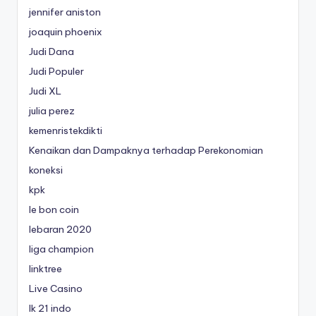
jennifer aniston
joaquin phoenix
Judi Dana
Judi Populer
Judi XL
julia perez
kemenristekdikti
Kenaikan dan Dampaknya terhadap Perekonomian
koneksi
kpk
le bon coin
lebaran 2020
liga champion
linktree
Live Casino
lk 21 indo