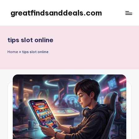
greatfindsanddeals.com
Skip
to
content
tips slot online
Home
»
tips slot online