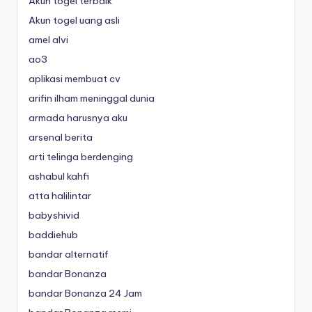
Akun togel terbaik
Akun togel uang asli
amel alvi
ao3
aplikasi membuat cv
arifin ilham meninggal dunia
armada harusnya aku
arsenal berita
arti telinga berdenging
ashabul kahfi
atta halilintar
babyshivid
baddiehub
bandar alternatif
bandar Bonanza
bandar Bonanza 24 Jam