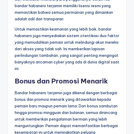
bandar habanero terjamin memiliki lisensi resmi yang
memastikan bahwa semua permainan yang dimainkan
adalah adil dan transparan.
Untuk memastikan keamanan yang lebih baik, bandar
habanero juga menyediakan sistem otentikasi dua faktor
yang memudahkan pemain untuk melindungi akun mereka
dari akses yang tidak sah. Ini memberikan lapisan
perlindungan tambahan, yang sangat penting mengingat
banyaknya ancaman cyber yang ada di dunia digital saat
ini.
Bonus dan Promosi Menarik
Bandar habanero terjamin juga dikenal dengan berbagai
bonus dan promosi menarik yang ditawarkan kepada
pemain baru maupun pemain lama. Dari bonus sambutan
hingga promosi mingguan dan bulanan, semua dirancang
untuk memberikan pengalaman bermain yang lebih
menguntungkan. Pemain dapat memanfaatkan berbagai
kesempatan ini untuk meningkatkan peluang