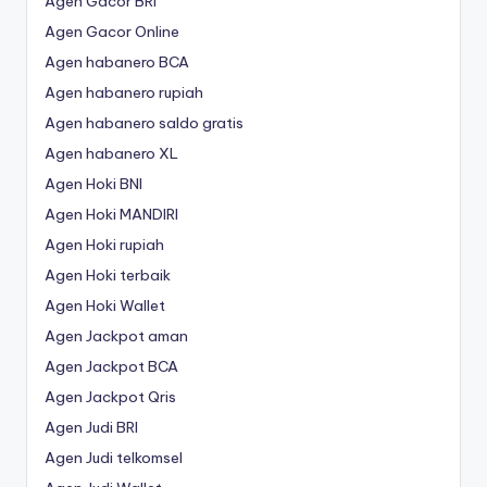
Agen Gacor BRI
Agen Gacor Online
Agen habanero BCA
Agen habanero rupiah
Agen habanero saldo gratis
Agen habanero XL
Agen Hoki BNI
Agen Hoki MANDIRI
Agen Hoki rupiah
Agen Hoki terbaik
Agen Hoki Wallet
Agen Jackpot aman
Agen Jackpot BCA
Agen Jackpot Qris
Agen Judi BRI
Agen Judi telkomsel