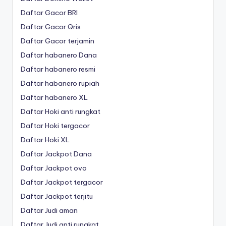
Daftar Gacor BRI
Daftar Gacor Qris
Daftar Gacor terjamin
Daftar habanero Dana
Daftar habanero resmi
Daftar habanero rupiah
Daftar habanero XL
Daftar Hoki anti rungkat
Daftar Hoki tergacor
Daftar Hoki XL
Daftar Jackpot Dana
Daftar Jackpot ovo
Daftar Jackpot tergacor
Daftar Jackpot terjitu
Daftar Judi aman
Daftar Judi anti rungkat