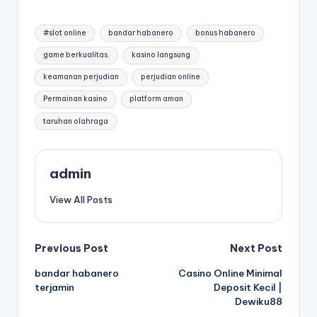
Tags:
#slot online
bandar habanero
bonus habanero
game berkualitas.
kasino langsung
keamanan perjudian
perjudian online
Permainan kasino
platform aman
taruhan olahraga
admin
View All Posts
Post
Previous Post
Next Post
bandar habanero
Casino Online Minimal
navigation
terjamin
Deposit Kecil |
Dewiku88