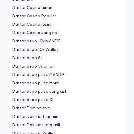
Daftar Casino aman
Daftar Casino Populer
Daftar Casino resmi
Daftar Casino uang asli
Daftar depo 10k MANDIRI
Daftar depo 10k Wallet
Daftar depo 5k
Daftar depo 5k aman
Daftar depo pulsa MANDIRI
Daftar depo pulsa resmi
Daftar depo pulsa uang asli
Daftar depo pulsa XL
Daftar Domino ovo
Daftar Domino terjamin
Daftar Domino uang asli
Daftar Domino Wallet