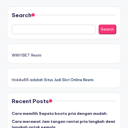
Search
Search
WIN11BET Resmi
Hokiku88
adalah Situs Judi Slot Online Resmi.
Recent Posts
Cara memilih Sepatu boots pria dengan mudah.
Cara merawat Jam tangan rantai pria langkah demi
langkah untuk pemula.