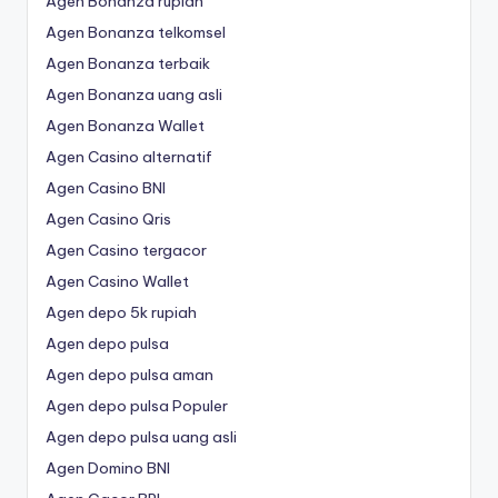
Agen Bonanza rupiah
Agen Bonanza telkomsel
Agen Bonanza terbaik
Agen Bonanza uang asli
Agen Bonanza Wallet
Agen Casino alternatif
Agen Casino BNI
Agen Casino Qris
Agen Casino tergacor
Agen Casino Wallet
Agen depo 5k rupiah
Agen depo pulsa
Agen depo pulsa aman
Agen depo pulsa Populer
Agen depo pulsa uang asli
Agen Domino BNI