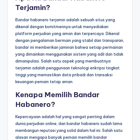
Terjamin?
Bandar habanero terjamin adalah sebuah situs yang
dikenal dengan komitmennya untuk menyediakan
platform perjudian yang aman dan terpercaya. Dikenal
dengan pengalaman bermain yang stabil dan transparan,
bandar ini memberikan jaminan bahwa setiap permainan
yang dimainkan menggunakan sistem yang adil dan tidak
dimanipulasi. Salah satu aspek yang membuatnya
terjamin adalah penggunaan teknologi enkripsi tingkat
tinggi yang memastikan data pribadi dan transaksi
keuangan pemain tetap aman.
Kenapa Memilih Bandar
Habanero?
Kepercayaan adalah hal yang sangat penting dalam
dunia perjudian online, dan bandar habanero sudah lama
membangun reputasi yang solid dalam hal ini. Salah satu
alasan mengapa banyak pemain memilih bandar