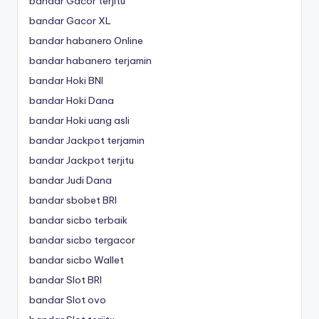
bandar Gacor terjitu
bandar Gacor XL
bandar habanero Online
bandar habanero terjamin
bandar Hoki BNI
bandar Hoki Dana
bandar Hoki uang asli
bandar Jackpot terjamin
bandar Jackpot terjitu
bandar Judi Dana
bandar sbobet BRI
bandar sicbo terbaik
bandar sicbo tergacor
bandar sicbo Wallet
bandar Slot BRI
bandar Slot ovo