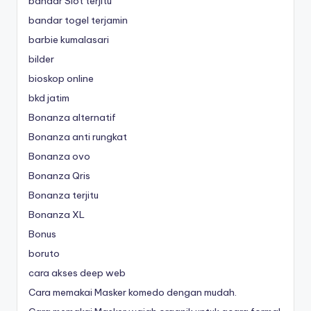
bandar Slot terjitu
bandar togel terjamin
barbie kumalasari
bilder
bioskop online
bkd jatim
Bonanza alternatif
Bonanza anti rungkat
Bonanza ovo
Bonanza Qris
Bonanza terjitu
Bonanza XL
Bonus
boruto
cara akses deep web
Cara memakai Masker komedo dengan mudah.