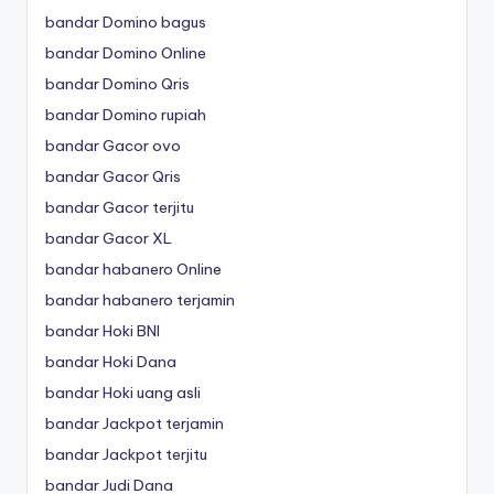
bandar Domino bagus
bandar Domino Online
bandar Domino Qris
bandar Domino rupiah
bandar Gacor ovo
bandar Gacor Qris
bandar Gacor terjitu
bandar Gacor XL
bandar habanero Online
bandar habanero terjamin
bandar Hoki BNI
bandar Hoki Dana
bandar Hoki uang asli
bandar Jackpot terjamin
bandar Jackpot terjitu
bandar Judi Dana