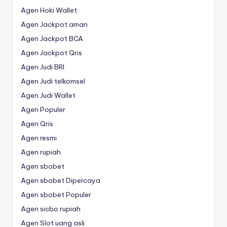
Agen Hoki Wallet
Agen Jackpot aman
Agen Jackpot BCA
Agen Jackpot Qris
Agen Judi BRI
Agen Judi telkomsel
Agen Judi Wallet
Agen Populer
Agen Qris
Agen resmi
Agen rupiah
Agen sbobet
Agen sbobet Dipercaya
Agen sbobet Populer
Agen sicbo rupiah
Agen Slot uang asli