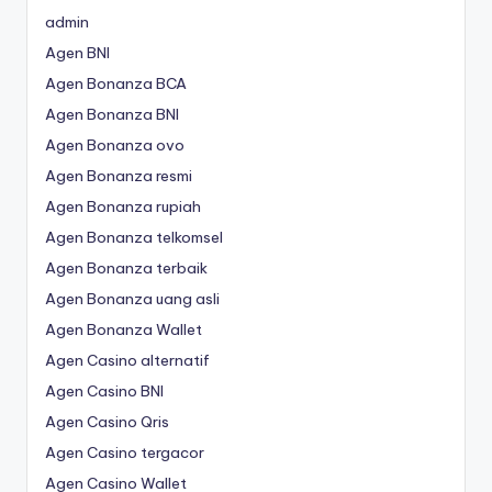
admin
Agen BNI
Agen Bonanza BCA
Agen Bonanza BNI
Agen Bonanza ovo
Agen Bonanza resmi
Agen Bonanza rupiah
Agen Bonanza telkomsel
Agen Bonanza terbaik
Agen Bonanza uang asli
Agen Bonanza Wallet
Agen Casino alternatif
Agen Casino BNI
Agen Casino Qris
Agen Casino tergacor
Agen Casino Wallet