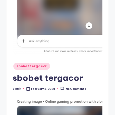
Posted
sbobet tergacor
in
sbobet tergacor
admin
February 3, 2026
No Comments
Posted
by