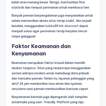
kalah atau menang besar. Ketiga, manfaatkan fitur
statistik dan riwayat permainan untuk membaca tren.
Banyak pemain berpengalaman juga menyarankan untuk
selalu memastikan akses situs tetap stabil. Jika terjadi
kendala, menggunakan
hokiku88 link alternatif
dapat
menjadi solusi agar permainan tetap berjalan lancar
tanpa gangguan.
Faktor Keamanan dan
Kenyamanan
Keamanan merupakan faktor krusial dalam memilih
sbobet tergacor. Situs yang terpercaya menggunakan
sistem enkripsi modern untuk melindungi data pribadi
dan transaksi pemain. Selain itu, layanan pelanggan yang
aktif 24 jam memberikan rasa aman dan nyaman,
terutama saat pemain membutuhkan bantuan cepat.
Kenyamanan bermain juga dipengaruhi oleh tampilan
antarmuka yang user-friendly. Platform yang rapi,