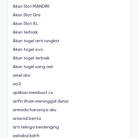
Akun Slot MANDIRI
Akun Slot Qris
Akun Slot XL
Akun terbaik
Akun togel anti rungkat
Akun togel ovo
Akun togel terbaik
Akun togel uang asli
amel alvi
ao3
aplikasi membuat cv
arifin ilham meninggal dunia
armada harusnya aku
arsenal berita
arti telinga berdenging
ashabul kahfi