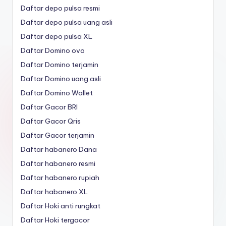
Daftar depo pulsa resmi
Daftar depo pulsa uang asli
Daftar depo pulsa XL
Daftar Domino ovo
Daftar Domino terjamin
Daftar Domino uang asli
Daftar Domino Wallet
Daftar Gacor BRI
Daftar Gacor Qris
Daftar Gacor terjamin
Daftar habanero Dana
Daftar habanero resmi
Daftar habanero rupiah
Daftar habanero XL
Daftar Hoki anti rungkat
Daftar Hoki tergacor