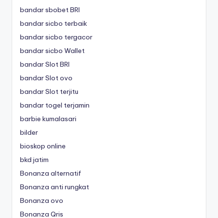
bandar sbobet BRI
bandar sicbo terbaik
bandar sicbo tergacor
bandar sicbo Wallet
bandar Slot BRI
bandar Slot ovo
bandar Slot terjitu
bandar togel terjamin
barbie kumalasari
bilder
bioskop online
bkd jatim
Bonanza alternatif
Bonanza anti rungkat
Bonanza ovo
Bonanza Qris