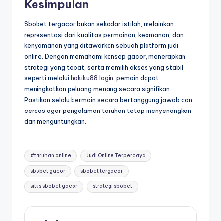
Kesimpulan
Sbobet tergacor bukan sekadar istilah, melainkan
representasi dari kualitas permainan, keamanan, dan
kenyamanan yang ditawarkan sebuah platform judi
online. Dengan memahami konsep gacor, menerapkan
strategi yang tepat, serta memilih akses yang stabil
seperti melalui
hokiku88 login
, pemain dapat
meningkatkan peluang menang secara signifikan.
Pastikan selalu bermain secara bertanggung jawab dan
cerdas agar pengalaman taruhan tetap menyenangkan
dan menguntungkan.
Tags:
#taruhan online
Judi Online Terpercaya
sbobet gacor
sbobet tergacor
situs sbobet gacor
strategi sbobet