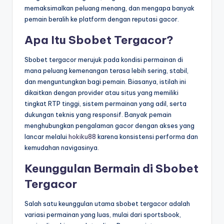
memaksimalkan peluang menang, dan mengapa banyak
pemain beralih ke platform dengan reputasi gacor.
Apa Itu Sbobet Tergacor?
Sbobet tergacor merujuk pada kondisi permainan di
mana peluang kemenangan terasa lebih sering, stabil,
dan menguntungkan bagi pemain. Biasanya, istilah ini
dikaitkan dengan provider atau situs yang memiliki
tingkat RTP tinggi, sistem permainan yang adil, serta
dukungan teknis yang responsif. Banyak pemain
menghubungkan pengalaman gacor dengan akses yang
lancar melalui
hokiku88
karena konsistensi performa dan
kemudahan navigasinya.
Keunggulan Bermain di Sbobet
Tergacor
Salah satu keunggulan utama sbobet tergacor adalah
variasi permainan yang luas, mulai dari sportsbook,