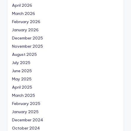
April 2026
March 2026
February 2026
January 2026
December 2025
November 2025
August 2025
July 2025
June 2025
May 2025
April 2025
March 2025
February 2025
January 2025
December 2024
October 2024