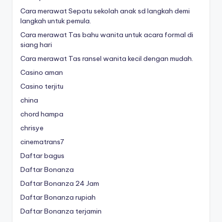
Cara merawat Sepatu sekolah anak sd langkah demi
langkah untuk pemula.
Cara merawat Tas bahu wanita untuk acara formal di
siang hari
Cara merawat Tas ransel wanita kecil dengan mudah.
Casino aman
Casino terjitu
china
chord hampa
chrisye
cinematrans7
Daftar bagus
Daftar Bonanza
Daftar Bonanza 24 Jam
Daftar Bonanza rupiah
Daftar Bonanza terjamin