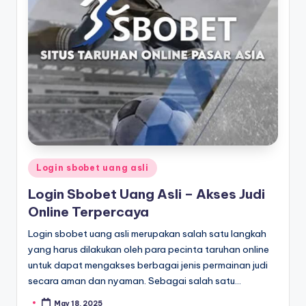
Posted
Login sbobet uang asli
in
Login Sbobet Uang Asli – Akses Judi
Online Terpercaya
Login sbobet uang asli merupakan salah satu langkah
yang harus dilakukan oleh para pecinta taruhan online
untuk dapat mengakses berbagai jenis permainan judi
secara aman dan nyaman. Sebagai salah satu…
May 18, 2025
Posted