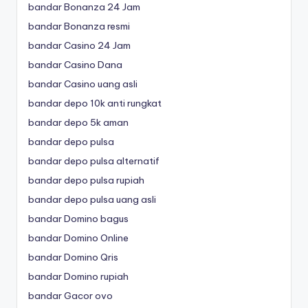
bandar Bonanza 24 Jam
bandar Bonanza resmi
bandar Casino 24 Jam
bandar Casino Dana
bandar Casino uang asli
bandar depo 10k anti rungkat
bandar depo 5k aman
bandar depo pulsa
bandar depo pulsa alternatif
bandar depo pulsa rupiah
bandar depo pulsa uang asli
bandar Domino bagus
bandar Domino Online
bandar Domino Qris
bandar Domino rupiah
bandar Gacor ovo