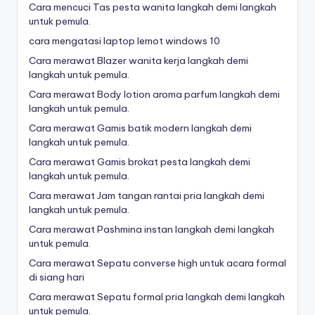
Cara mencuci Tas pesta wanita langkah demi langkah
untuk pemula.
cara mengatasi laptop lemot windows 10
Cara merawat Blazer wanita kerja langkah demi
langkah untuk pemula.
Cara merawat Body lotion aroma parfum langkah demi
langkah untuk pemula.
Cara merawat Gamis batik modern langkah demi
langkah untuk pemula.
Cara merawat Gamis brokat pesta langkah demi
langkah untuk pemula.
Cara merawat Jam tangan rantai pria langkah demi
langkah untuk pemula.
Cara merawat Pashmina instan langkah demi langkah
untuk pemula.
Cara merawat Sepatu converse high untuk acara formal
di siang hari
Cara merawat Sepatu formal pria langkah demi langkah
untuk pemula.