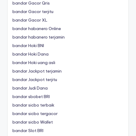
bandar Gacor Qris
bandar Gacor terjitu
bandar Gacor XL
bandar habanero Online
bandar habanero terjamin
bandar Hoki BNI
bandar Hoki Dana
bandar Hoki uang asli
bandar Jackpot terjamin
bandar Jackpot terjitu
bandar Judi Dana
bandar sbobet BRI
bandar sicbo terbaik
bandar sicbo tergacor
bandar sicbo Wallet
bandar Slot BRI