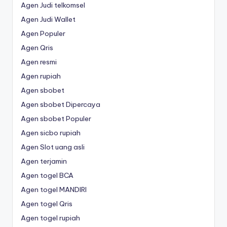
Agen Judi telkomsel
Agen Judi Wallet
Agen Populer
Agen Qris
Agen resmi
Agen rupiah
Agen sbobet
Agen sbobet Dipercaya
Agen sbobet Populer
Agen sicbo rupiah
Agen Slot uang asli
Agen terjamin
Agen togel BCA
Agen togel MANDIRI
Agen togel Qris
Agen togel rupiah