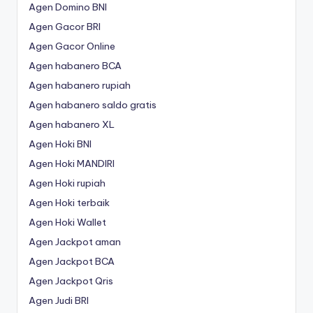
Agen Domino BNI
Agen Gacor BRI
Agen Gacor Online
Agen habanero BCA
Agen habanero rupiah
Agen habanero saldo gratis
Agen habanero XL
Agen Hoki BNI
Agen Hoki MANDIRI
Agen Hoki rupiah
Agen Hoki terbaik
Agen Hoki Wallet
Agen Jackpot aman
Agen Jackpot BCA
Agen Jackpot Qris
Agen Judi BRI