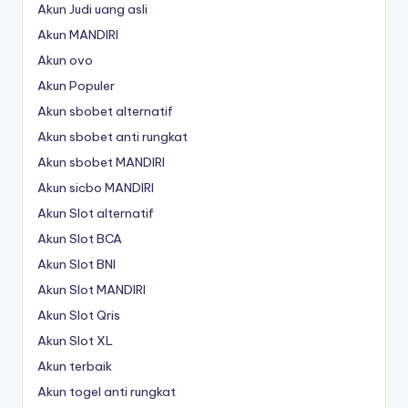
Akun Judi uang asli
Akun MANDIRI
Akun ovo
Akun Populer
Akun sbobet alternatif
Akun sbobet anti rungkat
Akun sbobet MANDIRI
Akun sicbo MANDIRI
Akun Slot alternatif
Akun Slot BCA
Akun Slot BNI
Akun Slot MANDIRI
Akun Slot Qris
Akun Slot XL
Akun terbaik
Akun togel anti rungkat