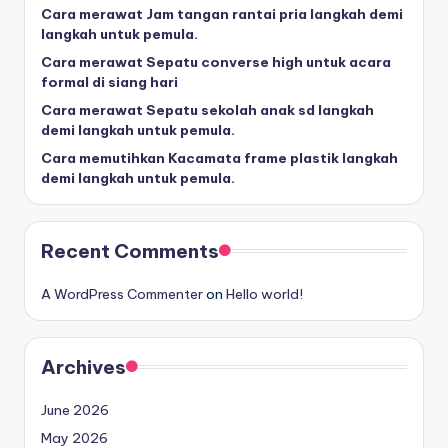
Cara merawat Jam tangan rantai pria langkah demi
langkah untuk pemula.
Cara merawat Sepatu converse high untuk acara
formal di siang hari
Cara merawat Sepatu sekolah anak sd langkah
demi langkah untuk pemula.
Cara memutihkan Kacamata frame plastik langkah
demi langkah untuk pemula.
Recent Comments
A WordPress Commenter
on
Hello world!
Archives
June 2026
May 2026