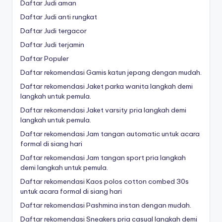
Daftar Judi aman
Daftar Judi anti rungkat
Daftar Judi tergacor
Daftar Judi terjamin
Daftar Populer
Daftar rekomendasi Gamis katun jepang dengan mudah.
Daftar rekomendasi Jaket parka wanita langkah demi
langkah untuk pemula.
Daftar rekomendasi Jaket varsity pria langkah demi
langkah untuk pemula.
Daftar rekomendasi Jam tangan automatic untuk acara
formal di siang hari
Daftar rekomendasi Jam tangan sport pria langkah
demi langkah untuk pemula.
Daftar rekomendasi Kaos polos cotton combed 30s
untuk acara formal di siang hari
Daftar rekomendasi Pashmina instan dengan mudah.
Daftar rekomendasi Sneakers pria casual langkah demi