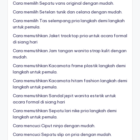
Cara memilih Sepatu vans original dengan mudah.
Cara memilih Setelan tunik dan celana dengan mudah.
Cara memilih Tas selempang pria langkah demi langkah
untuk pemula.
Cara memutihkan Jaket tracktop pria untuk acara formal
di siang hari
Cara memutihkan Jam tangan wanita strap kulit dengan
mudah.
Cara memutihkan Kacamata frame plastik langkah demi
langkah untuk pemula.
Cara memutihkan Kacamata hitam fashion langkah demi
langkah untuk pemula.
Cara memutihkan Sandal jepit wanita estetik untuk
acara formal di siang hari
Cara memutihkan Sepatu lari nike pria langkah demi
langkah untuk pemula.
Cara mencuci Ciput ninja dengan mudah.
Cara mencuci Sepatu slip on pria dengan mudah.