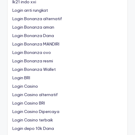
lk21 indo xxi
Login anti rungkat
Login Bonanza alternatif
Login Bonanza aman
Login Bonanza Dana
Login Bonanza MANDIRI
Login Bonanza ovo
Login Bonanza resmi
Login Bonanza Wallet
Login BRI
Login Casino
Login Casino alternatif
Login Casino BRI
Login Casino Dipercaya
Login Casino terbaik
Login depo 10k Dana