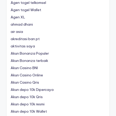
Agen togel telkomsel
Agen togel Wallet
Agen XL
ahmad dhani
air asia
akreditasi ban pt
aktivitas saya
Akun Bonanza Populer
Akun Bonanza terbaik
Akun Casino BNI
Akun Casino Online
Akun Casino Qris
Akun depo 10k Dipercaya
Akun depo 10k Qris
Akun depo 10k resmi
Akun depo 10k Wallet