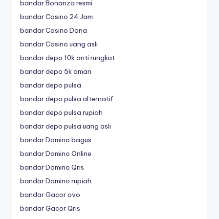
bandar Bonanza resmi
bandar Casino 24 Jam
bandar Casino Dana
bandar Casino uang asli
bandar depo 10k anti rungkat
bandar depo 5k aman
bandar depo pulsa
bandar depo pulsa alternatif
bandar depo pulsa rupiah
bandar depo pulsa uang asli
bandar Domino bagus
bandar Domino Online
bandar Domino Qris
bandar Domino rupiah
bandar Gacor ovo
bandar Gacor Qris