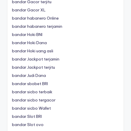
bandar Gacor terjitu
bandar Gacor XL
bandar habanero Online
bandar habanero terjamin
bandar Hoki BNI
bandar Hoki Dana
bandar Hoki uang asli
bandar Jackpot terjamin
bandar Jackpot terjitu
bandar Judi Dana
bandar sbobet BRI
bandar sicbo terbaik
bandar sicbo tergacor
bandar sicbo Wallet
bandar Slot BRI
bandar Slot ovo