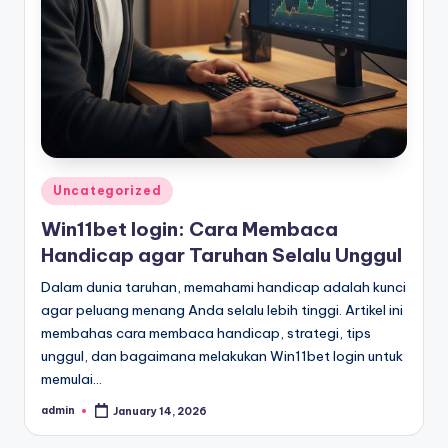
Posted
Uncategorized
in
Win11bet login: Cara Membaca
Handicap agar Taruhan Selalu Unggul
Dalam dunia taruhan, memahami handicap adalah kunci
agar peluang menang Anda selalu lebih tinggi. Artikel ini
membahas cara membaca handicap, strategi, tips
unggul, dan bagaimana melakukan Win11bet login untuk
memulai…
admin
January 14, 2026
Posted
by