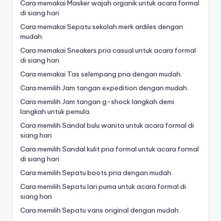
Cara memakai Masker wajah organik untuk acara formal
di siang hari
Cara memakai Sepatu sekolah merk ardiles dengan
mudah.
Cara memakai Sneakers pria casual untuk acara formal
di siang hari
Cara memakai Tas selempang pria dengan mudah.
Cara memilih Jam tangan expedition dengan mudah.
Cara memilih Jam tangan g-shock langkah demi
langkah untuk pemula.
Cara memilih Sandal bulu wanita untuk acara formal di
siang hari
Cara memilih Sandal kulit pria formal untuk acara formal
di siang hari
Cara memilih Sepatu boots pria dengan mudah.
Cara memilih Sepatu lari puma untuk acara formal di
siang hari
Cara memilih Sepatu vans original dengan mudah.