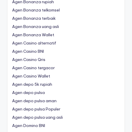
Agen Bonanza rupiah
Agen Bonanza telkomsel
Agen Bonanza terbaik
Agen Bonanza uang asli
Agen Bonanza Wallet
Agen Casino alternatif
Agen Casino BNI
Agen Casino Qris
Agen Casino tergacor
Agen Casino Wallet
Agen depo 5k rupiah
Agen depo pulsa
Agen depo pulsa aman
Agen depo pulsa Populer
Agen depo pulsa uang asli
Agen Domino BNI