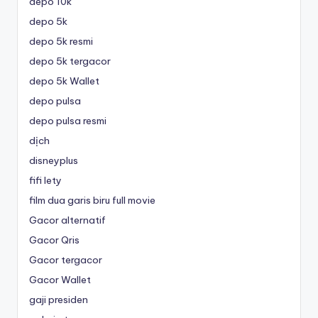
depo 10k
depo 5k
depo 5k resmi
depo 5k tergacor
depo 5k Wallet
depo pulsa
depo pulsa resmi
dịch
disneyplus
fifi lety
film dua garis biru full movie
Gacor alternatif
Gacor Qris
Gacor tergacor
Gacor Wallet
gaji presiden