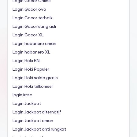
Login Gacor Online
Login Gacor ovo
Login Gacor terbaik
Login Gacor uang asli
Login Gacor XL
Login habanero aman
Login habanero XL
Login Hoki BNI
Login Hoki Populer
Login Hoki saldo gratis
Login Hoki telkomsel
login irctc
Login Jackpot
Login Jackpot alternatif
Login Jackpot aman
Login Jackpot anti rungkat