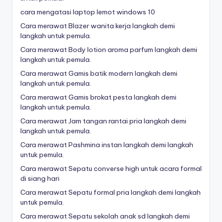
cara mengatasi laptop lemot windows 10
Cara merawat Blazer wanita kerja langkah demi
langkah untuk pemula.
Cara merawat Body lotion aroma parfum langkah demi
langkah untuk pemula.
Cara merawat Gamis batik modern langkah demi
langkah untuk pemula.
Cara merawat Gamis brokat pesta langkah demi
langkah untuk pemula.
Cara merawat Jam tangan rantai pria langkah demi
langkah untuk pemula.
Cara merawat Pashmina instan langkah demi langkah
untuk pemula.
Cara merawat Sepatu converse high untuk acara formal
di siang hari
Cara merawat Sepatu formal pria langkah demi langkah
untuk pemula.
Cara merawat Sepatu sekolah anak sd langkah demi