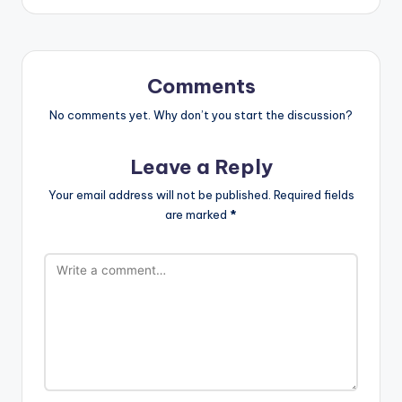
Comments
No comments yet. Why don’t you start the discussion?
Leave a Reply
Your email address will not be published.
Required fields
are marked
*