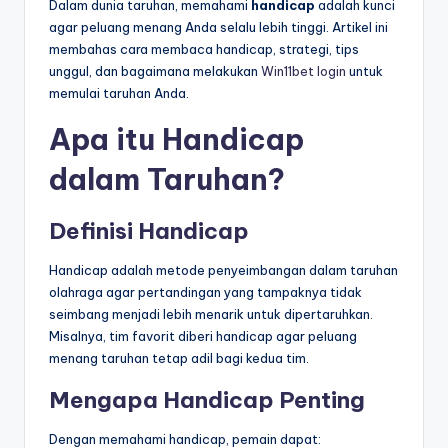
Dalam dunia taruhan, memahami
handicap
adalah kunci
agar peluang menang Anda selalu lebih tinggi. Artikel ini
membahas cara membaca handicap, strategi, tips
unggul, dan bagaimana melakukan
Win11bet login
untuk
memulai taruhan Anda.
Apa itu Handicap
dalam Taruhan?
Definisi Handicap
Handicap adalah metode penyeimbangan dalam taruhan
olahraga agar pertandingan yang tampaknya tidak
seimbang menjadi lebih menarik untuk dipertaruhkan.
Misalnya, tim favorit diberi handicap agar peluang
menang taruhan tetap adil bagi kedua tim.
Mengapa Handicap Penting
Dengan memahami handicap, pemain dapat: