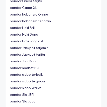
bandar Gacor terjitu
bandar Gacor XL
bandar habanero Online
bandar habanero terjamin
bandar Hoki BNI
bandar Hoki Dana
bandar Hoki uang asli
bandar Jackpot terjamin
bandar Jackpot terjitu
bandar Judi Dana
bandar sbobet BRI
bandar sicbo terbaik
bandar sicbo tergacor
bandar sicbo Wallet
bandar Slot BRI
bandar Slot ovo