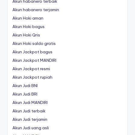
Akun habanero terbaik
Akun habanero terjamin
Akun Hoki aman
Akun Hoki bagus
Akun Hoki Qris
Akun Hoki saldo gratis
Akun Jackpot bagus
Akun Jackpot MANDIRI
Akun Jackpot resmi
Akun Jackpot rupiah
Akun Judi BNI
Akun Judi BRI
Akun Judi MANDIRI
Akun Judi terbaik
Akun Judi terjamin
Akun Judi uang asli