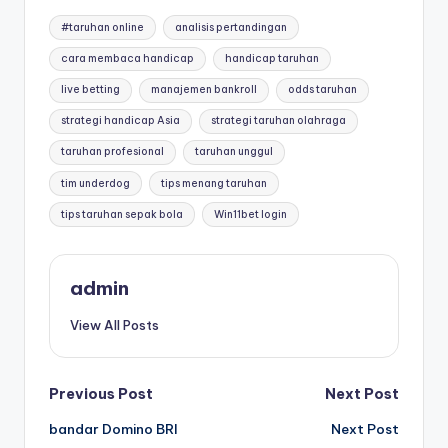
Tags:
#taruhan online
analisis pertandingan
cara membaca handicap
handicap taruhan
live betting
manajemen bankroll
odds taruhan
strategi handicap Asia
strategi taruhan olahraga
taruhan profesional
taruhan unggul
tim underdog
tips menang taruhan
tips taruhan sepak bola
Win11bet login
admin
View All Posts
Post
Previous Post
Next Post
bandar Domino BRI
Next Post
navigation