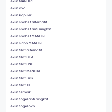
Akun MANDIRI
Akun ovo
Akun Populer
Akun sbobet alternatif
Akun sbobet anti rungkat
Akun sbobet MANDIRI
Akun sicbo MANDIRI
Akun Slot alternatif
Akun Slot BCA
Akun Slot BNI
Akun Slot MANDIRI
Akun Slot Qris
Akun Slot XL
Akun terbaik
Akun togel anti rungkat
Akun togel ovo