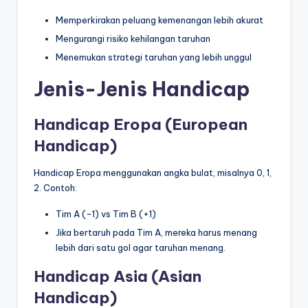
Memperkirakan peluang kemenangan lebih akurat
Mengurangi risiko kehilangan taruhan
Menemukan strategi taruhan yang lebih unggul
Jenis-Jenis Handicap
Handicap Eropa (European
Handicap)
Handicap Eropa menggunakan angka bulat, misalnya 0, 1,
2. Contoh:
Tim A (-1) vs Tim B (+1)
Jika bertaruh pada Tim A, mereka harus menang
lebih dari satu gol agar taruhan menang.
Handicap Asia (Asian
Handicap)