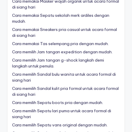
Cara memakai Masker wajah organik untuk acara formal
di siang hari
Cara memakai Sepatu sekolah merk ardiles dengan
mudah.
Cara memakai Sneakers pria casual untuk acara formal
di siang hari
Cara memakai Tas selempang pria dengan mudah.
Cara memilih Jam tangan expedition dengan mudah.
Cara memilih Jam tangan g-shock langkah demi
langkah untuk pemula.
Cara memilih Sandal bulu wanita untuk acara formal di
siang hari
Cara memilih Sandal kulit pria formal untuk acara formal
di siang hari
Cara memilih Sepatu boots pria dengan mudah.
Cara memilih Sepatu lari puma untuk acara formal di
siang hari
Cara memilih Sepatu vans original dengan mudah.