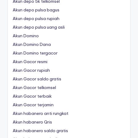
Akun depo 5k telkomsel
Akun depo pulsa bagus
Akun depo pulsa rupiah
Akun depo pulsa uang asli
Akun Domino
Akun Domino Dana
Akun Domino tergacor
Akun Gacor resmi
Akun Gacor rupiah
Akun Gacor saldo gratis
Akun Gacor telkomsel
Akun Gacor terbaik
Akun Gacor terjamin
Akun habanero anti rungkat
Akun habanero Qris
Akun habanero saldo gratis