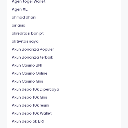
Agen togel Wallet
Agen XL
ahmad dhani
air asia
akreditasi ban pt
aktivitas saya
Akun Bonanza Populer
Akun Bonanza terbaik
Akun Casino BNI
Akun Casino Online
Akun Casino Qris
Akun depo 10k Dipercaya
Akun depo 10k Qris
Akun depo 10k resmi
Akun depo 10k Wallet
Akun depo 5k BRI