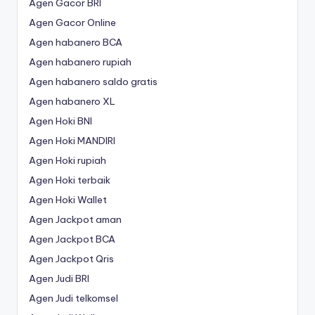
Agen Gacor BRI
Agen Gacor Online
Agen habanero BCA
Agen habanero rupiah
Agen habanero saldo gratis
Agen habanero XL
Agen Hoki BNI
Agen Hoki MANDIRI
Agen Hoki rupiah
Agen Hoki terbaik
Agen Hoki Wallet
Agen Jackpot aman
Agen Jackpot BCA
Agen Jackpot Qris
Agen Judi BRI
Agen Judi telkomsel