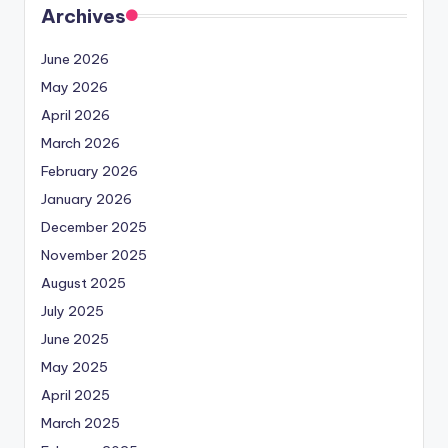
Archives
June 2026
May 2026
April 2026
March 2026
February 2026
January 2026
December 2025
November 2025
August 2025
July 2025
June 2025
May 2025
April 2025
March 2025