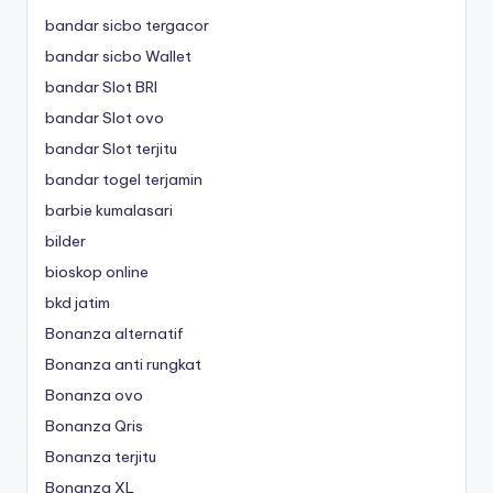
bandar sicbo tergacor
bandar sicbo Wallet
bandar Slot BRI
bandar Slot ovo
bandar Slot terjitu
bandar togel terjamin
barbie kumalasari
bilder
bioskop online
bkd jatim
Bonanza alternatif
Bonanza anti rungkat
Bonanza ovo
Bonanza Qris
Bonanza terjitu
Bonanza XL