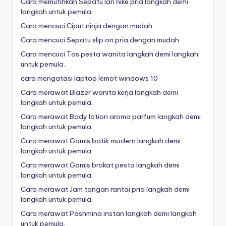
Cara memutihkan Sepatu lari nike pria langkah demi
langkah untuk pemula.
Cara mencuci Ciput ninja dengan mudah.
Cara mencuci Sepatu slip on pria dengan mudah.
Cara mencuci Tas pesta wanita langkah demi langkah
untuk pemula.
cara mengatasi laptop lemot windows 10
Cara merawat Blazer wanita kerja langkah demi
langkah untuk pemula.
Cara merawat Body lotion aroma parfum langkah demi
langkah untuk pemula.
Cara merawat Gamis batik modern langkah demi
langkah untuk pemula.
Cara merawat Gamis brokat pesta langkah demi
langkah untuk pemula.
Cara merawat Jam tangan rantai pria langkah demi
langkah untuk pemula.
Cara merawat Pashmina instan langkah demi langkah
untuk pemula.