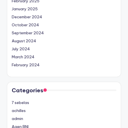
February 2025
January 2025
December 2024
October 2024
September 2024
August 2024
July 2024
March 2024
February 2024
Categories
7 sebelas
achilles
admin
Agen BNI