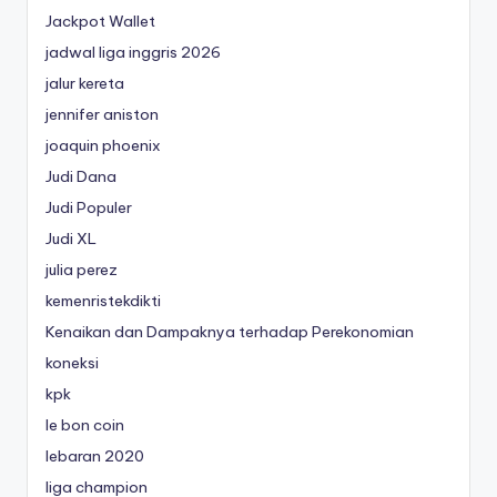
Jackpot Wallet
jadwal liga inggris 2026
jalur kereta
jennifer aniston
joaquin phoenix
Judi Dana
Judi Populer
Judi XL
julia perez
kemenristekdikti
Kenaikan dan Dampaknya terhadap Perekonomian
koneksi
kpk
le bon coin
lebaran 2020
liga champion