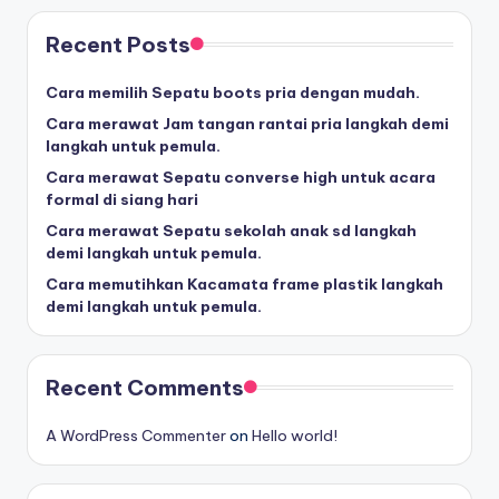
Recent Posts
Cara memilih Sepatu boots pria dengan mudah.
Cara merawat Jam tangan rantai pria langkah demi
langkah untuk pemula.
Cara merawat Sepatu converse high untuk acara
formal di siang hari
Cara merawat Sepatu sekolah anak sd langkah
demi langkah untuk pemula.
Cara memutihkan Kacamata frame plastik langkah
demi langkah untuk pemula.
Recent Comments
A WordPress Commenter
on
Hello world!