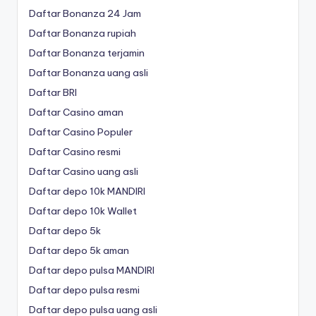
Daftar Bonanza 24 Jam
Daftar Bonanza rupiah
Daftar Bonanza terjamin
Daftar Bonanza uang asli
Daftar BRI
Daftar Casino aman
Daftar Casino Populer
Daftar Casino resmi
Daftar Casino uang asli
Daftar depo 10k MANDIRI
Daftar depo 10k Wallet
Daftar depo 5k
Daftar depo 5k aman
Daftar depo pulsa MANDIRI
Daftar depo pulsa resmi
Daftar depo pulsa uang asli