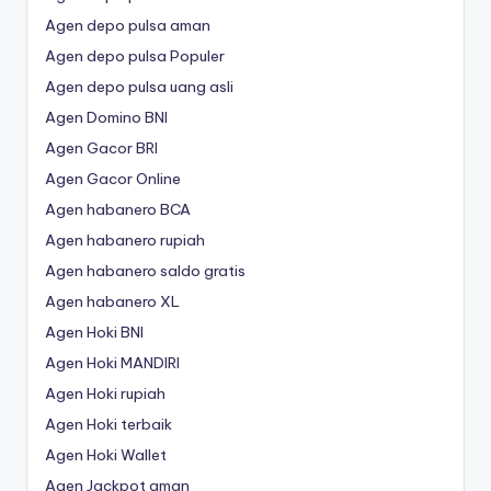
Agen depo pulsa aman
Agen depo pulsa Populer
Agen depo pulsa uang asli
Agen Domino BNI
Agen Gacor BRI
Agen Gacor Online
Agen habanero BCA
Agen habanero rupiah
Agen habanero saldo gratis
Agen habanero XL
Agen Hoki BNI
Agen Hoki MANDIRI
Agen Hoki rupiah
Agen Hoki terbaik
Agen Hoki Wallet
Agen Jackpot aman