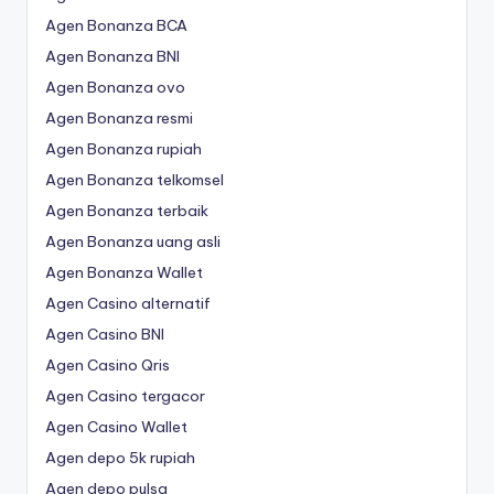
Agen Bonanza BCA
Agen Bonanza BNI
Agen Bonanza ovo
Agen Bonanza resmi
Agen Bonanza rupiah
Agen Bonanza telkomsel
Agen Bonanza terbaik
Agen Bonanza uang asli
Agen Bonanza Wallet
Agen Casino alternatif
Agen Casino BNI
Agen Casino Qris
Agen Casino tergacor
Agen Casino Wallet
Agen depo 5k rupiah
Agen depo pulsa