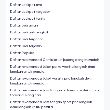
Daftar Jackpot ovo
Daftar Jackpot tergacor
Daftar Jackpot terjitu
Daftar Judi aman
Daftar Judi anti rungkat
Daftar Judi tergacor
Daftar Judi terjamin
Daftar Populer
Daftar rekomendasi Gamis katun jepang dengan mudah.
Daftar rekomendasi Jaket parka wanita langkah demi
langkah untuk pemula.
Daftar rekomendasi Jaket varsity pria langkah demi
langkah untuk pemula.
Daftar rekomendasi Jam tangan automatic untuk acara
formal di siang hari
Daftar rekomendasi Jam tangan sport pria langkah
demi langkah untuk pemula.