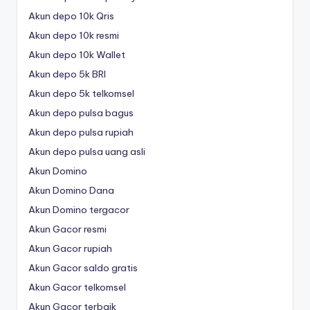
Akun depo 10k Qris
Akun depo 10k resmi
Akun depo 10k Wallet
Akun depo 5k BRI
Akun depo 5k telkomsel
Akun depo pulsa bagus
Akun depo pulsa rupiah
Akun depo pulsa uang asli
Akun Domino
Akun Domino Dana
Akun Domino tergacor
Akun Gacor resmi
Akun Gacor rupiah
Akun Gacor saldo gratis
Akun Gacor telkomsel
Akun Gacor terbaik