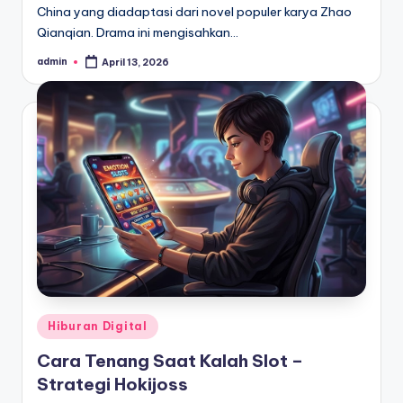
China yang diadaptasi dari novel populer karya Zhao
Qianqian. Drama ini mengisahkan…
admin
April 13, 2026
Posted
by
Posted
Hiburan Digital
in
Cara Tenang Saat Kalah Slot –
Strategi Hokijoss