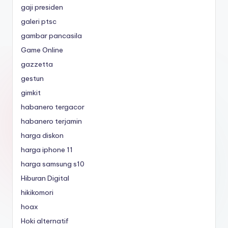
gaji presiden
galeri ptsc
gambar pancasila
Game Online
gazzetta
gestun
gimkit
habanero tergacor
habanero terjamin
harga diskon
harga iphone 11
harga samsung s10
Hiburan Digital
hikikomori
hoax
Hoki alternatif