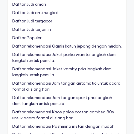
Daftar Judi aman
Daftar Judi anti rungkat
Daftar Judi tergacor
Daftar Judi terjamin
Daftar Populer
Daftar rekomendasi Gamis katun jepang dengan mudah.
Daftar rekomendasi Jaket parka wanita langkah demi
langkah untuk pemula.
Daftar rekomendasi Jaket varsity pria langkah demi
langkah untuk pemula.
Daftar rekomendasi Jam tangan automatic untuk acara
formal di siang hari
Daftar rekomendasi Jam tangan sport pria langkah
demi langkah untuk pemula.
Daftar rekomendasi Kaos polos cotton combed 30s
untuk acara formal di siang hari
Daftar rekomendasi Pashmina instan dengan mudah.