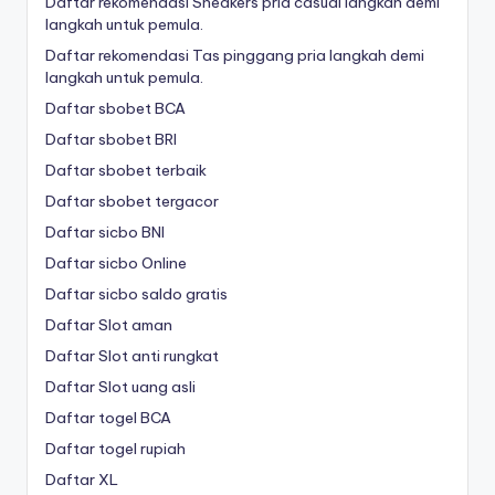
Daftar rekomendasi Sneakers pria casual langkah demi
langkah untuk pemula.
Daftar rekomendasi Tas pinggang pria langkah demi
langkah untuk pemula.
Daftar sbobet BCA
Daftar sbobet BRI
Daftar sbobet terbaik
Daftar sbobet tergacor
Daftar sicbo BNI
Daftar sicbo Online
Daftar sicbo saldo gratis
Daftar Slot aman
Daftar Slot anti rungkat
Daftar Slot uang asli
Daftar togel BCA
Daftar togel rupiah
Daftar XL