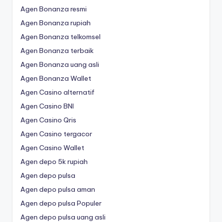
Agen Bonanza resmi
Agen Bonanza rupiah
Agen Bonanza telkomsel
Agen Bonanza terbaik
Agen Bonanza uang asli
Agen Bonanza Wallet
Agen Casino alternatif
Agen Casino BNI
Agen Casino Qris
Agen Casino tergacor
Agen Casino Wallet
Agen depo 5k rupiah
Agen depo pulsa
Agen depo pulsa aman
Agen depo pulsa Populer
Agen depo pulsa uang asli