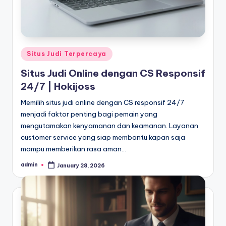
Posted
Situs Judi Terpercaya
in
Situs Judi Online dengan CS Responsif
24/7 | Hokijoss
Memilih situs judi online dengan CS responsif 24/7
menjadi faktor penting bagi pemain yang
mengutamakan kenyamanan dan keamanan. Layanan
customer service yang siap membantu kapan saja
mampu memberikan rasa aman…
admin
January 28, 2026
Posted
by