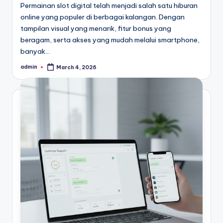
Permainan slot digital telah menjadi salah satu hiburan
online yang populer di berbagai kalangan. Dengan
tampilan visual yang menarik, fitur bonus yang
beragam, serta akses yang mudah melalui smartphone,
banyak…
admin
March 4, 2026
Posted
by