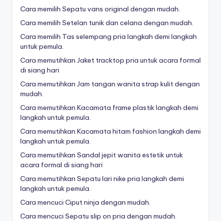
Cara memilih Sepatu vans original dengan mudah.
Cara memilih Setelan tunik dan celana dengan mudah.
Cara memilih Tas selempang pria langkah demi langkah
untuk pemula.
Cara memutihkan Jaket tracktop pria untuk acara formal
di siang hari
Cara memutihkan Jam tangan wanita strap kulit dengan
mudah.
Cara memutihkan Kacamata frame plastik langkah demi
langkah untuk pemula.
Cara memutihkan Kacamata hitam fashion langkah demi
langkah untuk pemula.
Cara memutihkan Sandal jepit wanita estetik untuk
acara formal di siang hari
Cara memutihkan Sepatu lari nike pria langkah demi
langkah untuk pemula.
Cara mencuci Ciput ninja dengan mudah.
Cara mencuci Sepatu slip on pria dengan mudah.