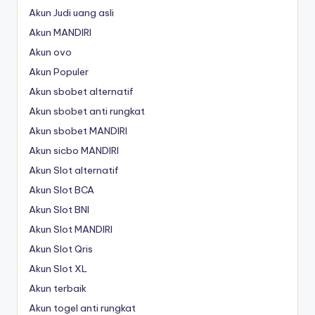
Akun Judi uang asli
Akun MANDIRI
Akun ovo
Akun Populer
Akun sbobet alternatif
Akun sbobet anti rungkat
Akun sbobet MANDIRI
Akun sicbo MANDIRI
Akun Slot alternatif
Akun Slot BCA
Akun Slot BNI
Akun Slot MANDIRI
Akun Slot Qris
Akun Slot XL
Akun terbaik
Akun togel anti rungkat