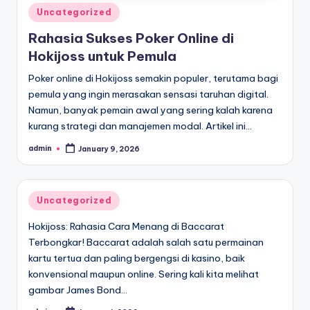
Posted
Uncategorized
in
Rahasia Sukses Poker Online di
Hokijoss untuk Pemula
Poker online di Hokijoss semakin populer, terutama bagi
pemula yang ingin merasakan sensasi taruhan digital.
Namun, banyak pemain awal yang sering kalah karena
kurang strategi dan manajemen modal. Artikel ini…
admin
January 9, 2026
Posted
by
Posted
Uncategorized
in
Hokijoss: Rahasia Cara Menang di Baccarat
Terbongkar! Baccarat adalah salah satu permainan
kartu tertua dan paling bergengsi di kasino, baik
konvensional maupun online. Sering kali kita melihat
gambar James Bond…