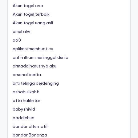
Akun togel ovo
Akun togel terbaik
Akun togel uang asli
amel alvi
ao3
aplikasi membuat cv
arifin ilham meninggal dunia
armada harusnya aku
arsenal berita
arti telinga berdenging
ashabul kahfi
atta halilintar
babyshivid
baddiehub
bandar alternatif
bandar Bonanza