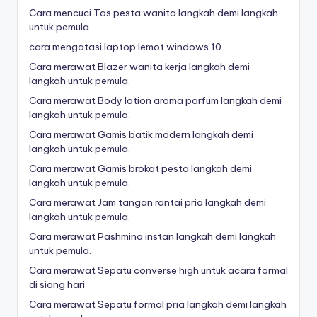
Cara mencuci Tas pesta wanita langkah demi langkah
untuk pemula.
cara mengatasi laptop lemot windows 10
Cara merawat Blazer wanita kerja langkah demi
langkah untuk pemula.
Cara merawat Body lotion aroma parfum langkah demi
langkah untuk pemula.
Cara merawat Gamis batik modern langkah demi
langkah untuk pemula.
Cara merawat Gamis brokat pesta langkah demi
langkah untuk pemula.
Cara merawat Jam tangan rantai pria langkah demi
langkah untuk pemula.
Cara merawat Pashmina instan langkah demi langkah
untuk pemula.
Cara merawat Sepatu converse high untuk acara formal
di siang hari
Cara merawat Sepatu formal pria langkah demi langkah