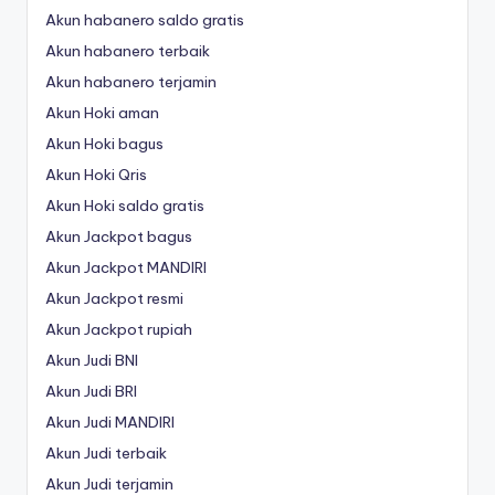
Akun habanero saldo gratis
Akun habanero terbaik
Akun habanero terjamin
Akun Hoki aman
Akun Hoki bagus
Akun Hoki Qris
Akun Hoki saldo gratis
Akun Jackpot bagus
Akun Jackpot MANDIRI
Akun Jackpot resmi
Akun Jackpot rupiah
Akun Judi BNI
Akun Judi BRI
Akun Judi MANDIRI
Akun Judi terbaik
Akun Judi terjamin