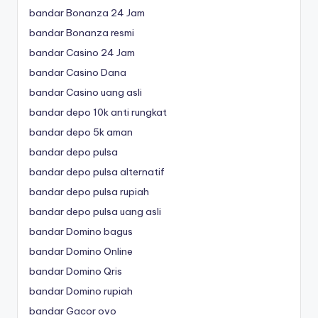
bandar Bonanza 24 Jam
bandar Bonanza resmi
bandar Casino 24 Jam
bandar Casino Dana
bandar Casino uang asli
bandar depo 10k anti rungkat
bandar depo 5k aman
bandar depo pulsa
bandar depo pulsa alternatif
bandar depo pulsa rupiah
bandar depo pulsa uang asli
bandar Domino bagus
bandar Domino Online
bandar Domino Qris
bandar Domino rupiah
bandar Gacor ovo