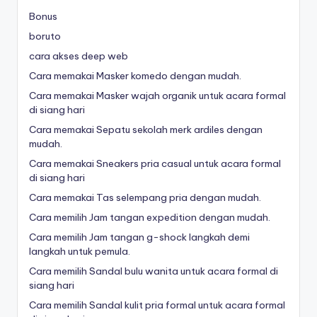
Bonus
boruto
cara akses deep web
Cara memakai Masker komedo dengan mudah.
Cara memakai Masker wajah organik untuk acara formal
di siang hari
Cara memakai Sepatu sekolah merk ardiles dengan
mudah.
Cara memakai Sneakers pria casual untuk acara formal
di siang hari
Cara memakai Tas selempang pria dengan mudah.
Cara memilih Jam tangan expedition dengan mudah.
Cara memilih Jam tangan g-shock langkah demi
langkah untuk pemula.
Cara memilih Sandal bulu wanita untuk acara formal di
siang hari
Cara memilih Sandal kulit pria formal untuk acara formal