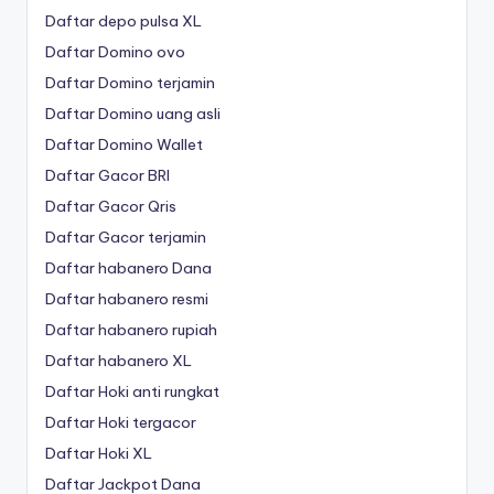
Daftar depo pulsa XL
Daftar Domino ovo
Daftar Domino terjamin
Daftar Domino uang asli
Daftar Domino Wallet
Daftar Gacor BRI
Daftar Gacor Qris
Daftar Gacor terjamin
Daftar habanero Dana
Daftar habanero resmi
Daftar habanero rupiah
Daftar habanero XL
Daftar Hoki anti rungkat
Daftar Hoki tergacor
Daftar Hoki XL
Daftar Jackpot Dana