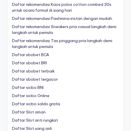
Daftar rekomendasi Kaos polos cotton combed 30s
untuk acara formal di siang hari
Daftar rekomendasi Pashmina instan dengan mudah.
Daftar rekomendasi Sneakers pria casual langkah demi
langkah untuk pemula.
Daftar rekomendasi Tas pinggang pria langkah demi
langkah untuk pemula.
Daftar sbobet BCA
Daftar sbobet BRI
Daftar sbobet terbaik
Daftar sbobet tergacor
Daftar sicbo BNI
Daftar sicbo Online
Daftar sicbo saldo gratis
Daftar Slot aman
Daftar Slot anti rungkat
Daftar Slot uang asli