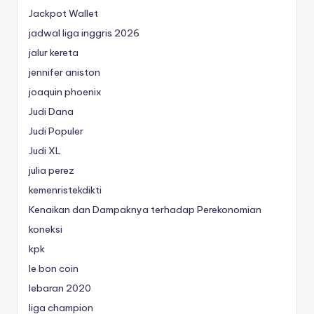
Jackpot Wallet
jadwal liga inggris 2026
jalur kereta
jennifer aniston
joaquin phoenix
Judi Dana
Judi Populer
Judi XL
julia perez
kemenristekdikti
Kenaikan dan Dampaknya terhadap Perekonomian
koneksi
kpk
le bon coin
lebaran 2020
liga champion