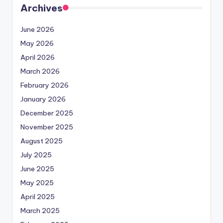
Archives
June 2026
May 2026
April 2026
March 2026
February 2026
January 2026
December 2025
November 2025
August 2025
July 2025
June 2025
May 2025
April 2025
March 2025