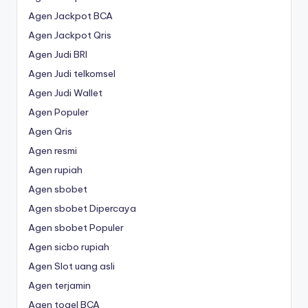
Agen Jackpot BCA
Agen Jackpot Qris
Agen Judi BRI
Agen Judi telkomsel
Agen Judi Wallet
Agen Populer
Agen Qris
Agen resmi
Agen rupiah
Agen sbobet
Agen sbobet Dipercaya
Agen sbobet Populer
Agen sicbo rupiah
Agen Slot uang asli
Agen terjamin
Agen togel BCA