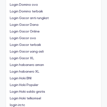
Login Domino ovo
Login Domino terbaik
Login Gacor anti rungkat
Login Gacor Dana
Login Gacor Online
Login Gacor ovo
Login Gacor terbaik
Login Gacor uang asli
Login Gacor XL
Login habanero aman
Login habanero XL
Login Hoki BNI
Login Hoki Populer
Login Hoki saldo gratis
Login Hoki telkomsel
login irctc