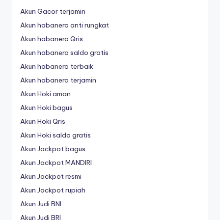
Akun Gacor terjamin
Akun habanero anti rungkat
Akun habanero Qris
Akun habanero saldo gratis
Akun habanero terbaik
Akun habanero terjamin
Akun Hoki aman
Akun Hoki bagus
Akun Hoki Qris
Akun Hoki saldo gratis
Akun Jackpot bagus
Akun Jackpot MANDIRI
Akun Jackpot resmi
Akun Jackpot rupiah
Akun Judi BNI
Akun Judi BRI