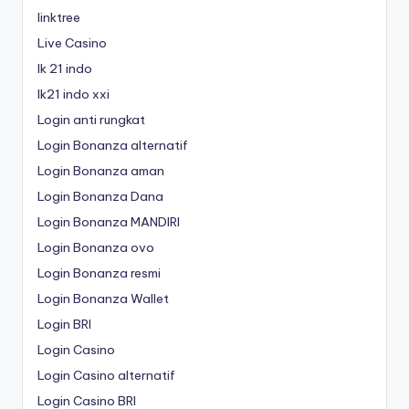
linktree
Live Casino
lk 21 indo
lk21 indo xxi
Login anti rungkat
Login Bonanza alternatif
Login Bonanza aman
Login Bonanza Dana
Login Bonanza MANDIRI
Login Bonanza ovo
Login Bonanza resmi
Login Bonanza Wallet
Login BRI
Login Casino
Login Casino alternatif
Login Casino BRI