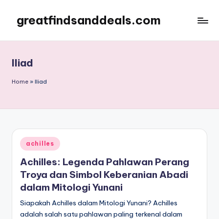
greatfindsanddeals.com
Skip
to
content
Iliad
Home
»
Iliad
Posted
achilles
in
Achilles: Legenda Pahlawan Perang
Troya dan Simbol Keberanian Abadi
dalam Mitologi Yunani
Siapakah Achilles dalam Mitologi Yunani? Achilles
adalah salah satu pahlawan paling terkenal dalam