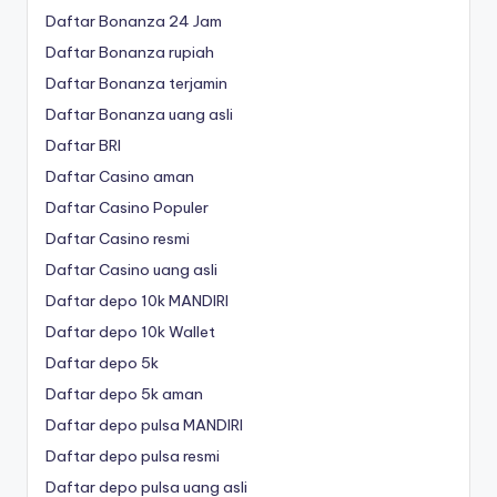
Daftar Bonanza 24 Jam
Daftar Bonanza rupiah
Daftar Bonanza terjamin
Daftar Bonanza uang asli
Daftar BRI
Daftar Casino aman
Daftar Casino Populer
Daftar Casino resmi
Daftar Casino uang asli
Daftar depo 10k MANDIRI
Daftar depo 10k Wallet
Daftar depo 5k
Daftar depo 5k aman
Daftar depo pulsa MANDIRI
Daftar depo pulsa resmi
Daftar depo pulsa uang asli