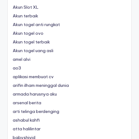
Akun Slot XL
Akun terbaik
Akun togel anti rungkat
Akun togel ovo
Akun togel terbaik
Akun togel uang asli
amel alvi
ao3
aplikasi membuat cv
arifin ilham meninggal dunia
armada harusnya aku
arsenal berita
arti telinga berdenging
ashabul kahfi
atta halilintar
babyshivid