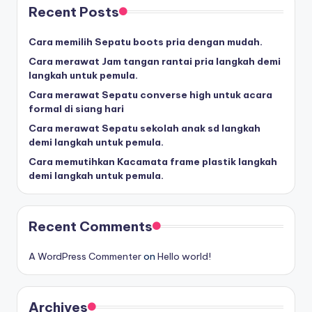
Recent Posts
Cara memilih Sepatu boots pria dengan mudah.
Cara merawat Jam tangan rantai pria langkah demi
langkah untuk pemula.
Cara merawat Sepatu converse high untuk acara
formal di siang hari
Cara merawat Sepatu sekolah anak sd langkah
demi langkah untuk pemula.
Cara memutihkan Kacamata frame plastik langkah
demi langkah untuk pemula.
Recent Comments
A WordPress Commenter
on
Hello world!
Archives