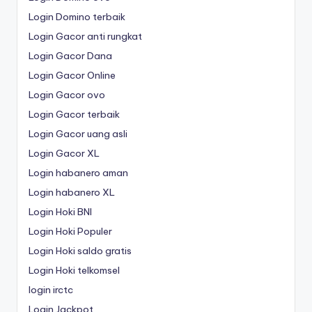
Login Domino terbaik
Login Gacor anti rungkat
Login Gacor Dana
Login Gacor Online
Login Gacor ovo
Login Gacor terbaik
Login Gacor uang asli
Login Gacor XL
Login habanero aman
Login habanero XL
Login Hoki BNI
Login Hoki Populer
Login Hoki saldo gratis
Login Hoki telkomsel
login irctc
Login Jackpot