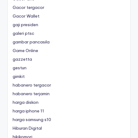
Gacor tergacor
Gacor Wallet
gaji presiden
galeri ptsc
gambar pancasila
Game Online
gazzetta
gestun
gimkit
habanero tergacor
habanero terjamin
harga diskon
harga iphone 11
harga samsung s10
Hiburan Digital
hikikomori