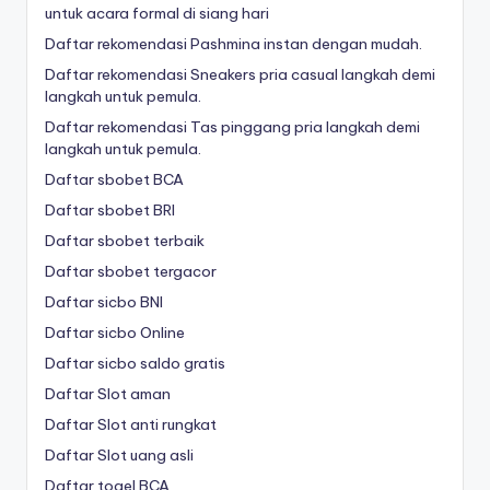
untuk acara formal di siang hari
Daftar rekomendasi Pashmina instan dengan mudah.
Daftar rekomendasi Sneakers pria casual langkah demi
langkah untuk pemula.
Daftar rekomendasi Tas pinggang pria langkah demi
langkah untuk pemula.
Daftar sbobet BCA
Daftar sbobet BRI
Daftar sbobet terbaik
Daftar sbobet tergacor
Daftar sicbo BNI
Daftar sicbo Online
Daftar sicbo saldo gratis
Daftar Slot aman
Daftar Slot anti rungkat
Daftar Slot uang asli
Daftar togel BCA