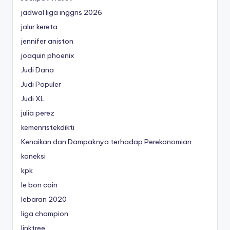
jadwal liga inggris 2026
jalur kereta
jennifer aniston
joaquin phoenix
Judi Dana
Judi Populer
Judi XL
julia perez
kemenristekdikti
Kenaikan dan Dampaknya terhadap Perekonomian
koneksi
kpk
le bon coin
lebaran 2020
liga champion
linktree