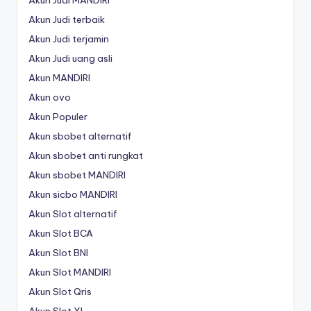
Akun Judi terbaik
Akun Judi terjamin
Akun Judi uang asli
Akun MANDIRI
Akun ovo
Akun Populer
Akun sbobet alternatif
Akun sbobet anti rungkat
Akun sbobet MANDIRI
Akun sicbo MANDIRI
Akun Slot alternatif
Akun Slot BCA
Akun Slot BNI
Akun Slot MANDIRI
Akun Slot Qris
Akun Slot XL