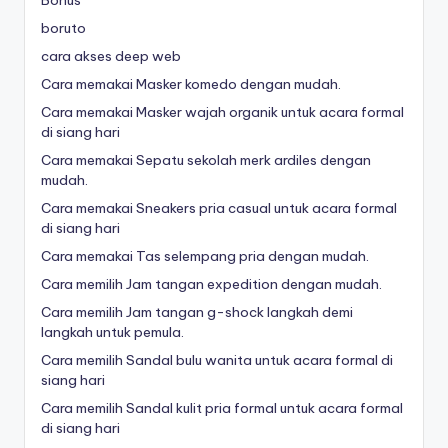
boruto
cara akses deep web
Cara memakai Masker komedo dengan mudah.
Cara memakai Masker wajah organik untuk acara formal
di siang hari
Cara memakai Sepatu sekolah merk ardiles dengan
mudah.
Cara memakai Sneakers pria casual untuk acara formal
di siang hari
Cara memakai Tas selempang pria dengan mudah.
Cara memilih Jam tangan expedition dengan mudah.
Cara memilih Jam tangan g-shock langkah demi
langkah untuk pemula.
Cara memilih Sandal bulu wanita untuk acara formal di
siang hari
Cara memilih Sandal kulit pria formal untuk acara formal
di siang hari