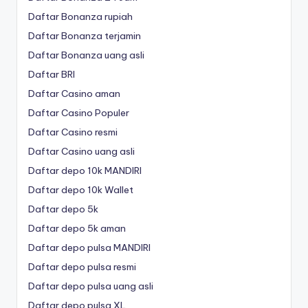
Daftar Bonanza rupiah
Daftar Bonanza terjamin
Daftar Bonanza uang asli
Daftar BRI
Daftar Casino aman
Daftar Casino Populer
Daftar Casino resmi
Daftar Casino uang asli
Daftar depo 10k MANDIRI
Daftar depo 10k Wallet
Daftar depo 5k
Daftar depo 5k aman
Daftar depo pulsa MANDIRI
Daftar depo pulsa resmi
Daftar depo pulsa uang asli
Daftar depo pulsa XL