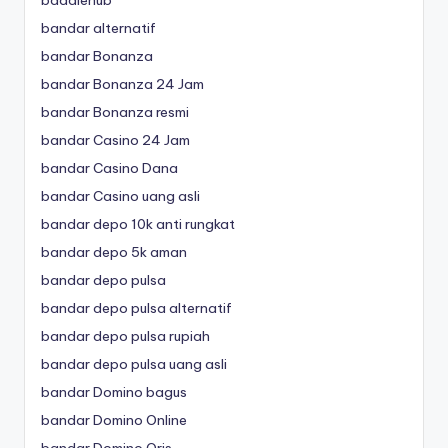
bandar alternatif
bandar Bonanza
bandar Bonanza 24 Jam
bandar Bonanza resmi
bandar Casino 24 Jam
bandar Casino Dana
bandar Casino uang asli
bandar depo 10k anti rungkat
bandar depo 5k aman
bandar depo pulsa
bandar depo pulsa alternatif
bandar depo pulsa rupiah
bandar depo pulsa uang asli
bandar Domino bagus
bandar Domino Online
bandar Domino Qris