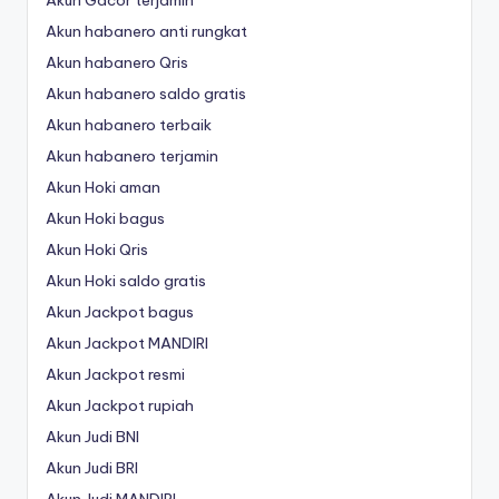
Akun habanero anti rungkat
Akun habanero Qris
Akun habanero saldo gratis
Akun habanero terbaik
Akun habanero terjamin
Akun Hoki aman
Akun Hoki bagus
Akun Hoki Qris
Akun Hoki saldo gratis
Akun Jackpot bagus
Akun Jackpot MANDIRI
Akun Jackpot resmi
Akun Jackpot rupiah
Akun Judi BNI
Akun Judi BRI
Akun Judi MANDIRI