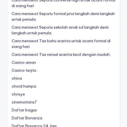
di siang hari
Cara merawat Sepatu formal pria langkah demi langkah
untuk pemula.
Cara merawat Sepatu sekolah anak sd langkah demi
langkah untuk pemula.
Cara merawat Tas bahu wanita untuk acara formal di
siang hari
Cara merawat Tas ransel wanita kecil dengan mudah.
Casino aman
Casino terjitu
china
chord hampa
chrisye
cinematrans7
Daftar bagus
Daftar Bonanza
Daftar Bonanza 24 Jam