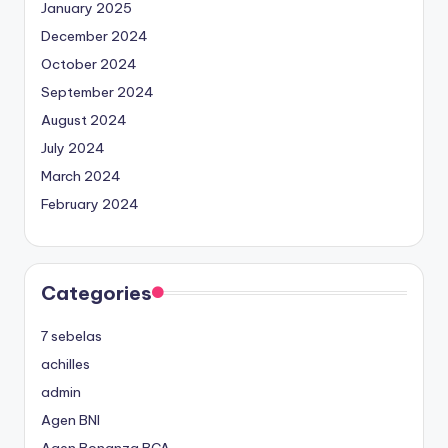
January 2025
December 2024
October 2024
September 2024
August 2024
July 2024
March 2024
February 2024
Categories
7 sebelas
achilles
admin
Agen BNI
Agen Bonanza BCA