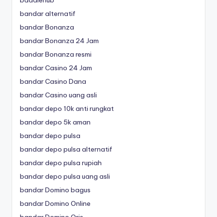
bandar alternatif
bandar Bonanza
bandar Bonanza 24 Jam
bandar Bonanza resmi
bandar Casino 24 Jam
bandar Casino Dana
bandar Casino uang asli
bandar depo 10k anti rungkat
bandar depo 5k aman
bandar depo pulsa
bandar depo pulsa alternatif
bandar depo pulsa rupiah
bandar depo pulsa uang asli
bandar Domino bagus
bandar Domino Online
bandar Domino Qris