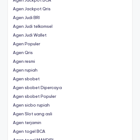
Agen Jackpot Qris
Agen Judi BRI
Agen Judi telkomsel
Agen Judi Wallet
Agen Populer
Agen Qris
Agen resmi
Agen rupiah
Agen sbobet
Agen sbobet Dipercaya
Agen sbobet Populer
Agen sicbo rupiah
Agen Slot uang asli
Agen terjamin
Agen togel BCA
Agen togel MANDIRI