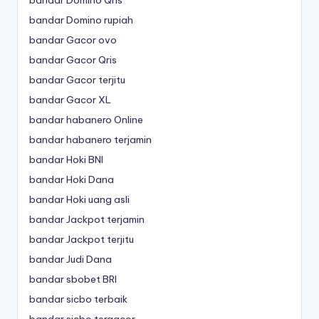
bandar Domino rupiah
bandar Gacor ovo
bandar Gacor Qris
bandar Gacor terjitu
bandar Gacor XL
bandar habanero Online
bandar habanero terjamin
bandar Hoki BNI
bandar Hoki Dana
bandar Hoki uang asli
bandar Jackpot terjamin
bandar Jackpot terjitu
bandar Judi Dana
bandar sbobet BRI
bandar sicbo terbaik
bandar sicbo tergacor