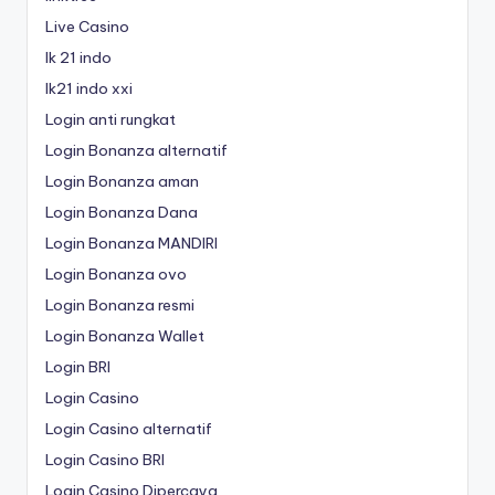
Live Casino
lk 21 indo
lk21 indo xxi
Login anti rungkat
Login Bonanza alternatif
Login Bonanza aman
Login Bonanza Dana
Login Bonanza MANDIRI
Login Bonanza ovo
Login Bonanza resmi
Login Bonanza Wallet
Login BRI
Login Casino
Login Casino alternatif
Login Casino BRI
Login Casino Dipercaya