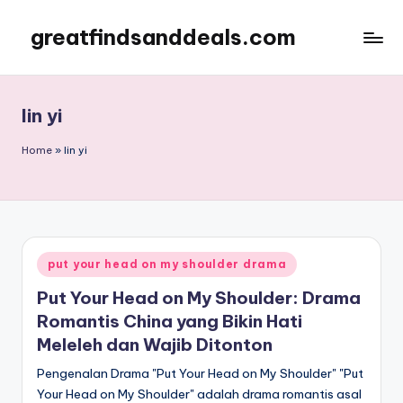
greatfindsanddeals.com
Skip
to
content
lin yi
Home
»
lin yi
Posted
put your head on my shoulder drama
in
Put Your Head on My Shoulder: Drama
Romantis China yang Bikin Hati
Meleleh dan Wajib Ditonton
Pengenalan Drama "Put Your Head on My Shoulder" "Put
Your Head on My Shoulder" adalah drama romantis asal