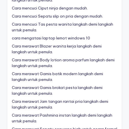
Cara mencuci Ciput ninja dengan mudah.
Cara mencuci Sepatu slip on pria dengan mudah.
Cara mencuci Tas pesta wanita langkah demi langkah
untuk pemula.
cara mengatasi laptop lemot windows 10
Cara merawat Blazer wanita kerja langkah demi
langkah untuk pemula.
Cara merawat Body lotion aroma parfum langkah demi
langkah untuk pemula.
Cara merawat Gamis batik modern langkah demi
langkah untuk pemula.
Cara merawat Gamis brokat pesta langkah demi
langkah untuk pemula.
Cara merawat Jam tangan rantai pria langkah demi
langkah untuk pemula.
Cara merawat Pashmina instan langkah demi langkah
untuk pemula.
Cara merawat Sepatu converse high untuk acara formal