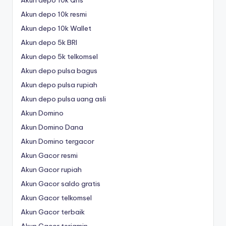
Akun depo 10k resmi
Akun depo 10k Wallet
Akun depo 5k BRI
Akun depo 5k telkomsel
Akun depo pulsa bagus
Akun depo pulsa rupiah
Akun depo pulsa uang asli
Akun Domino
Akun Domino Dana
Akun Domino tergacor
Akun Gacor resmi
Akun Gacor rupiah
Akun Gacor saldo gratis
Akun Gacor telkomsel
Akun Gacor terbaik
Akun Gacor terjamin