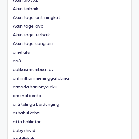
Akun terbaik
Akun togel anti rungkat
Akun togel ovo
Akun togel terbaik
Akun togel uang asli
amel alvi
ao3
aplikasi membuat cv
arifin ilham meninggal dunia
armada harusnya aku
arsenal berita
arti telinga berdenging
ashabul kahfi
atta halilintar
babyshivid
baddiehub