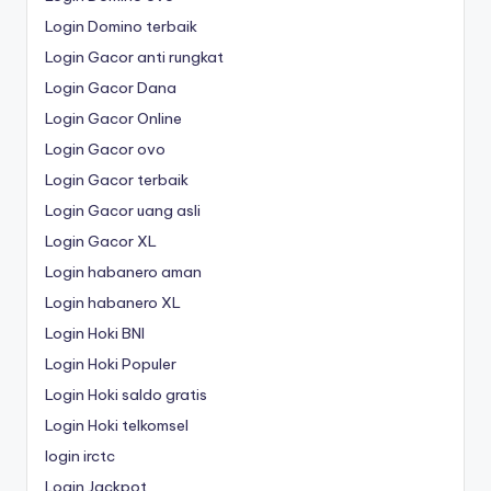
Login Domino terbaik
Login Gacor anti rungkat
Login Gacor Dana
Login Gacor Online
Login Gacor ovo
Login Gacor terbaik
Login Gacor uang asli
Login Gacor XL
Login habanero aman
Login habanero XL
Login Hoki BNI
Login Hoki Populer
Login Hoki saldo gratis
Login Hoki telkomsel
login irctc
Login Jackpot