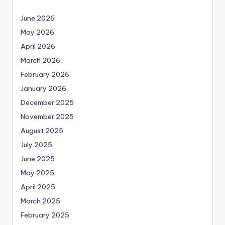
June 2026
May 2026
April 2026
March 2026
February 2026
January 2026
December 2025
November 2025
August 2025
July 2025
June 2025
May 2025
April 2025
March 2025
February 2025