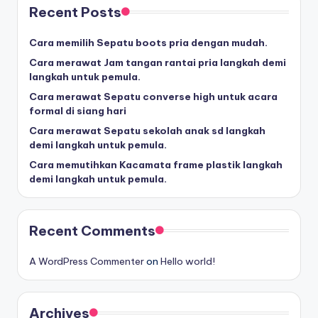
Recent Posts
Cara memilih Sepatu boots pria dengan mudah.
Cara merawat Jam tangan rantai pria langkah demi
langkah untuk pemula.
Cara merawat Sepatu converse high untuk acara
formal di siang hari
Cara merawat Sepatu sekolah anak sd langkah
demi langkah untuk pemula.
Cara memutihkan Kacamata frame plastik langkah
demi langkah untuk pemula.
Recent Comments
A WordPress Commenter
on
Hello world!
Archives