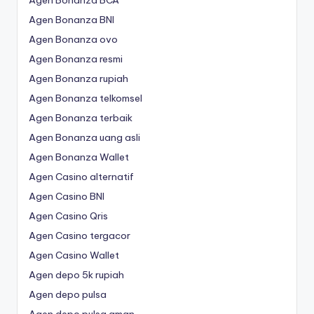
Agen Bonanza BNI
Agen Bonanza ovo
Agen Bonanza resmi
Agen Bonanza rupiah
Agen Bonanza telkomsel
Agen Bonanza terbaik
Agen Bonanza uang asli
Agen Bonanza Wallet
Agen Casino alternatif
Agen Casino BNI
Agen Casino Qris
Agen Casino tergacor
Agen Casino Wallet
Agen depo 5k rupiah
Agen depo pulsa
Agen depo pulsa aman