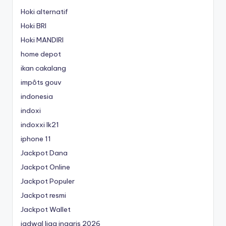
Hoki alternatif
Hoki BRI
Hoki MANDIRI
home depot
ikan cakalang
impôts gouv
indonesia
indoxi
indoxxi lk21
iphone 11
Jackpot Dana
Jackpot Online
Jackpot Populer
Jackpot resmi
Jackpot Wallet
jadwal liga inggris 2026