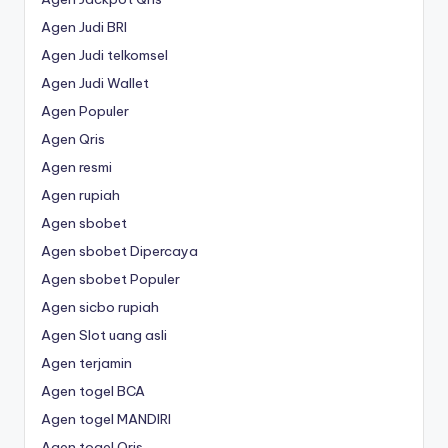
Agen Judi BRI
Agen Judi telkomsel
Agen Judi Wallet
Agen Populer
Agen Qris
Agen resmi
Agen rupiah
Agen sbobet
Agen sbobet Dipercaya
Agen sbobet Populer
Agen sicbo rupiah
Agen Slot uang asli
Agen terjamin
Agen togel BCA
Agen togel MANDIRI
Agen togel Qris