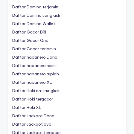
Daftar Domino terjamin
Daftar Domino uang asli
Daftar Domino Wallet
Daftar Gacor BRI
Daftar Gacor Qris
Daftar Gacor terjamin
Daftar habanero Dana
Daftar habanero resmi
Daftar habanero rupiah
Daftar habanero XL
Daftar Hoki anti rungkat
Daftar Hoki tergacor
Daftar Hoki XL
Daftar Jackpot Dana
Daftar Jackpot ovo
Daftar Jackpot tergacor