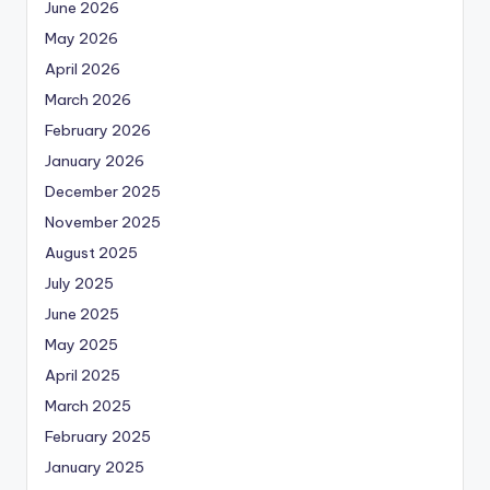
June 2026
May 2026
April 2026
March 2026
February 2026
January 2026
December 2025
November 2025
August 2025
July 2025
June 2025
May 2025
April 2025
March 2025
February 2025
January 2025