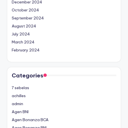
December 2024
October 2024
September 2024
August 2024
July 2024
March 2024
February 2024
Categories
7 sebelas
achilles
admin
Agen BNI
Agen Bonanza BCA
Agen Bonanza BNI