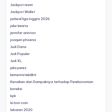
Jackpot resmi
Jackpot Wallet
jadwal liga inggris 2026
jalur kereta
jennifer aniston
joaquin phoenix
Judi Dana
Judi Populer
Judi XL
julia perez
kemenristekdikti
Kenaikan dan Dampaknya terhadap Perekonomian
koneksi
kpk
le bon coin
lebaran 2020