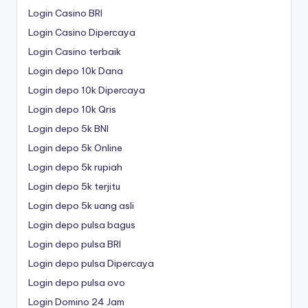
Login Casino BRI
Login Casino Dipercaya
Login Casino terbaik
Login depo 10k Dana
Login depo 10k Dipercaya
Login depo 10k Qris
Login depo 5k BNI
Login depo 5k Online
Login depo 5k rupiah
Login depo 5k terjitu
Login depo 5k uang asli
Login depo pulsa bagus
Login depo pulsa BRI
Login depo pulsa Dipercaya
Login depo pulsa ovo
Login Domino 24 Jam