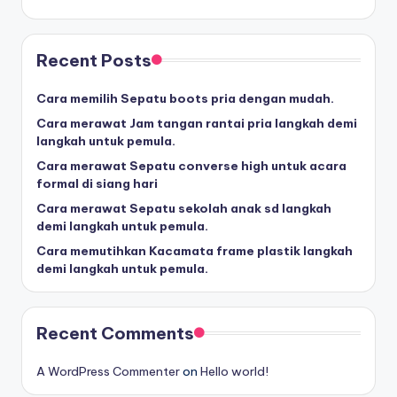
Recent Posts
Cara memilih Sepatu boots pria dengan mudah.
Cara merawat Jam tangan rantai pria langkah demi
langkah untuk pemula.
Cara merawat Sepatu converse high untuk acara
formal di siang hari
Cara merawat Sepatu sekolah anak sd langkah
demi langkah untuk pemula.
Cara memutihkan Kacamata frame plastik langkah
demi langkah untuk pemula.
Recent Comments
A WordPress Commenter
on
Hello world!