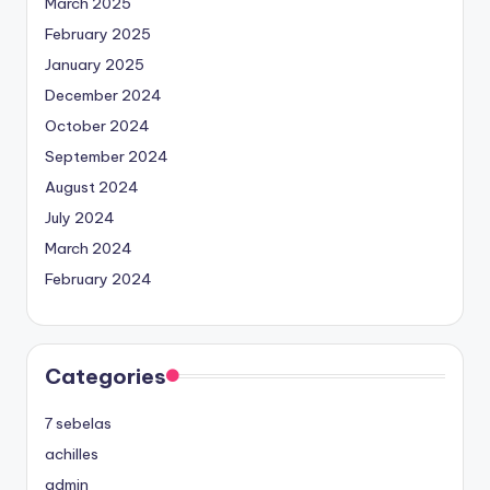
March 2025
February 2025
January 2025
December 2024
October 2024
September 2024
August 2024
July 2024
March 2024
February 2024
Categories
7 sebelas
achilles
admin