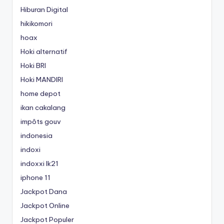
Hiburan Digital
hikikomori
hoax
Hoki alternatif
Hoki BRI
Hoki MANDIRI
home depot
ikan cakalang
impôts gouv
indonesia
indoxi
indoxxi lk21
iphone 11
Jackpot Dana
Jackpot Online
Jackpot Populer