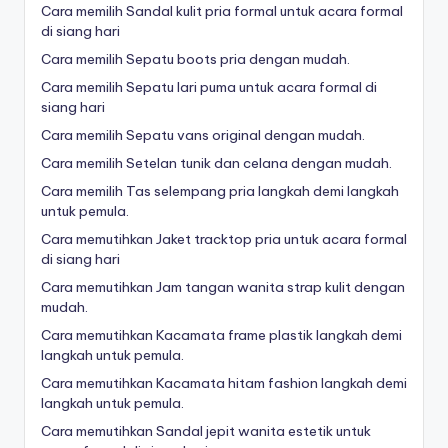
Cara memilih Sandal kulit pria formal untuk acara formal
di siang hari
Cara memilih Sepatu boots pria dengan mudah.
Cara memilih Sepatu lari puma untuk acara formal di
siang hari
Cara memilih Sepatu vans original dengan mudah.
Cara memilih Setelan tunik dan celana dengan mudah.
Cara memilih Tas selempang pria langkah demi langkah
untuk pemula.
Cara memutihkan Jaket tracktop pria untuk acara formal
di siang hari
Cara memutihkan Jam tangan wanita strap kulit dengan
mudah.
Cara memutihkan Kacamata frame plastik langkah demi
langkah untuk pemula.
Cara memutihkan Kacamata hitam fashion langkah demi
langkah untuk pemula.
Cara memutihkan Sandal jepit wanita estetik untuk