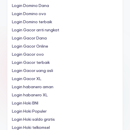
Login Domino Dana
Login Domino ovo
Login Domino terbaik
Login Gacor anti rungkat
Login Gacor Dana
Login Gacor Online
Login Gacor ovo
Login Gacor terbaik
Login Gacor uang asli
Login Gacor XL
Login habanero aman
Login habanero XL
Login Hoki BNI
Login Hoki Populer
Login Hoki saldo gratis
Login Hoki telkomsel