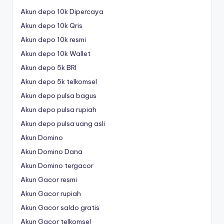
Akun depo 10k Dipercaya
Akun depo 10k Qris
Akun depo 10k resmi
Akun depo 10k Wallet
Akun depo 5k BRI
Akun depo 5k telkomsel
Akun depo pulsa bagus
Akun depo pulsa rupiah
Akun depo pulsa uang asli
Akun Domino
Akun Domino Dana
Akun Domino tergacor
Akun Gacor resmi
Akun Gacor rupiah
Akun Gacor saldo gratis
Akun Gacor telkomsel