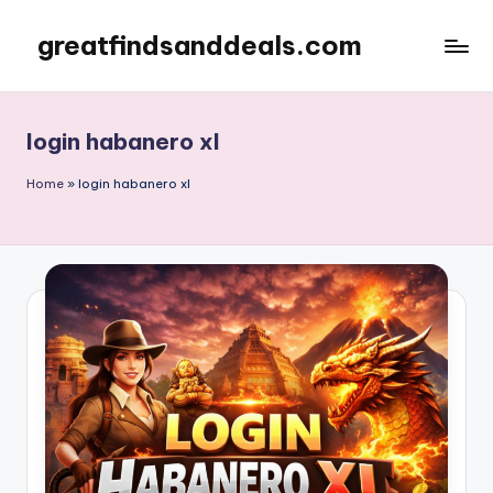
greatfindsanddeals.com
Skip
to
content
login habanero xl
Home
»
login habanero xl