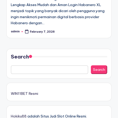
Lengkap Akses Mudah dan Aman Login Habanero XL
menjadi topik yang banyak dicari oleh pengguna yang
ingin menikmati permainan digital berbasis provider
Habanero dengan…
admin
February 7, 2026
Posted
by
Search
Search
WIN11BET Resmi
Hokiku88
adalah Situs Judi Slot Online Resmi.