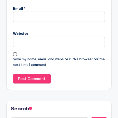
Email
*
Website
Save my name, email, and website in this browser for the
next time I comment.
Search