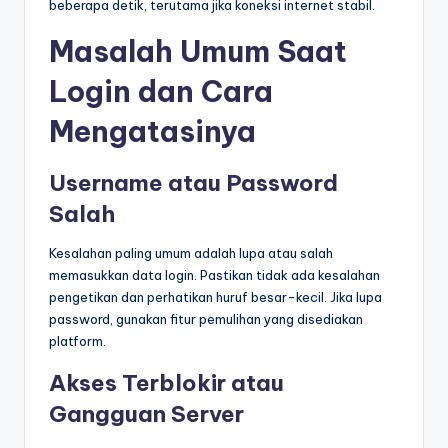
beberapa detik, terutama jika koneksi internet stabil.
Masalah Umum Saat
Login dan Cara
Mengatasinya
Username atau Password
Salah
Kesalahan paling umum adalah lupa atau salah
memasukkan data login. Pastikan tidak ada kesalahan
pengetikan dan perhatikan huruf besar-kecil. Jika lupa
password, gunakan fitur pemulihan yang disediakan
platform.
Akses Terblokir atau
Gangguan Server