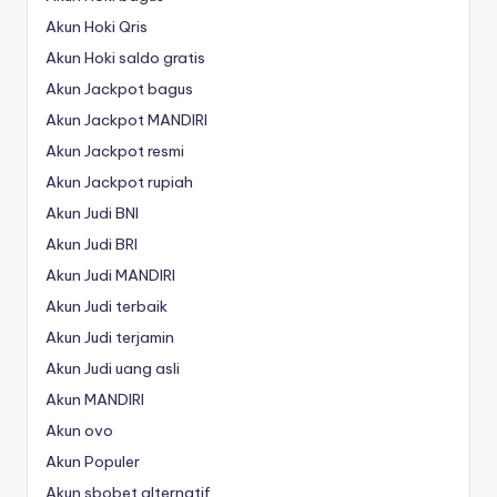
Akun Hoki Qris
Akun Hoki saldo gratis
Akun Jackpot bagus
Akun Jackpot MANDIRI
Akun Jackpot resmi
Akun Jackpot rupiah
Akun Judi BNI
Akun Judi BRI
Akun Judi MANDIRI
Akun Judi terbaik
Akun Judi terjamin
Akun Judi uang asli
Akun MANDIRI
Akun ovo
Akun Populer
Akun sbobet alternatif