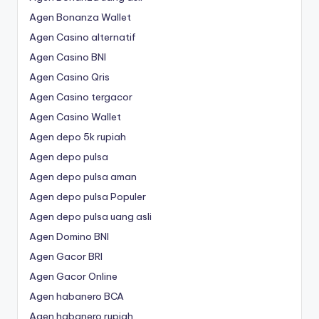
Agen Bonanza Wallet
Agen Casino alternatif
Agen Casino BNI
Agen Casino Qris
Agen Casino tergacor
Agen Casino Wallet
Agen depo 5k rupiah
Agen depo pulsa
Agen depo pulsa aman
Agen depo pulsa Populer
Agen depo pulsa uang asli
Agen Domino BNI
Agen Gacor BRI
Agen Gacor Online
Agen habanero BCA
Agen habanero rupiah