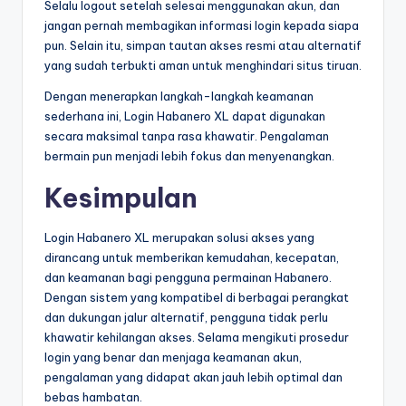
Selalu logout setelah selesai menggunakan akun, dan
jangan pernah membagikan informasi login kepada siapa
pun. Selain itu, simpan tautan akses resmi atau alternatif
yang sudah terbukti aman untuk menghindari situs tiruan.
Dengan menerapkan langkah-langkah keamanan
sederhana ini, Login Habanero XL dapat digunakan
secara maksimal tanpa rasa khawatir. Pengalaman
bermain pun menjadi lebih fokus dan menyenangkan.
Kesimpulan
Login Habanero XL merupakan solusi akses yang
dirancang untuk memberikan kemudahan, kecepatan,
dan keamanan bagi pengguna permainan Habanero.
Dengan sistem yang kompatibel di berbagai perangkat
dan dukungan jalur alternatif, pengguna tidak perlu
khawatir kehilangan akses. Selama mengikuti prosedur
login yang benar dan menjaga keamanan akun,
pengalaman yang didapat akan jauh lebih optimal dan
bebas hambatan.