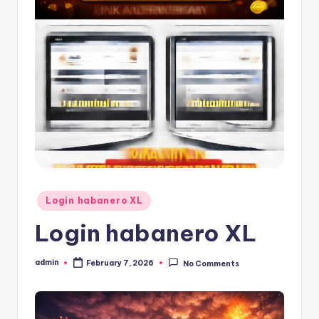
Posted
Login habanero XL
in
Login habanero XL
admin
February 7, 2026
No Comments
Posted
by