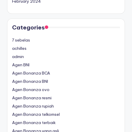
February 2024
Categories
7 sebelas
achilles
admin
Agen BNI
Agen Bonanza BCA
Agen Bonanza BNI
Agen Bonanza ovo
Agen Bonanza resmi
Agen Bonanza rupiah
Agen Bonanza telkomsel
Agen Bonanza terbaik
Agen Bonanza uang asli