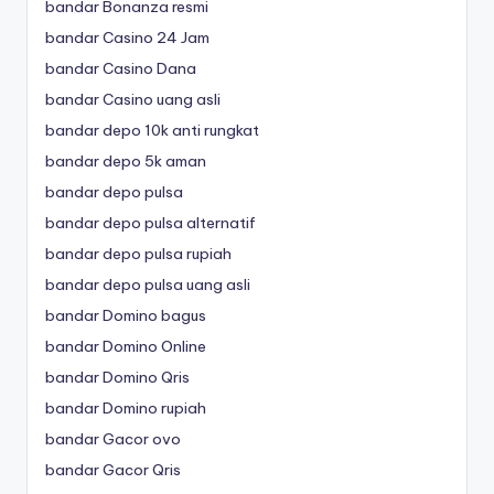
bandar Bonanza resmi
bandar Casino 24 Jam
bandar Casino Dana
bandar Casino uang asli
bandar depo 10k anti rungkat
bandar depo 5k aman
bandar depo pulsa
bandar depo pulsa alternatif
bandar depo pulsa rupiah
bandar depo pulsa uang asli
bandar Domino bagus
bandar Domino Online
bandar Domino Qris
bandar Domino rupiah
bandar Gacor ovo
bandar Gacor Qris