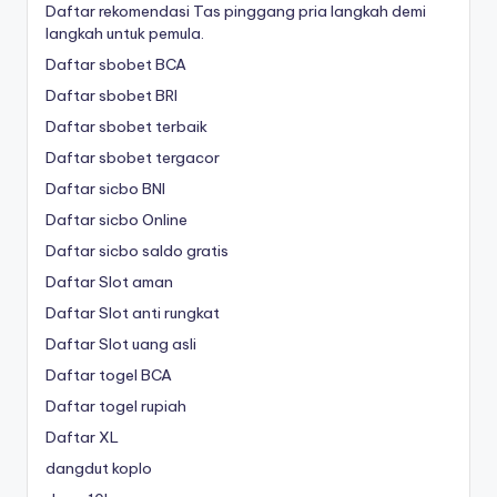
Daftar rekomendasi Tas pinggang pria langkah demi
langkah untuk pemula.
Daftar sbobet BCA
Daftar sbobet BRI
Daftar sbobet terbaik
Daftar sbobet tergacor
Daftar sicbo BNI
Daftar sicbo Online
Daftar sicbo saldo gratis
Daftar Slot aman
Daftar Slot anti rungkat
Daftar Slot uang asli
Daftar togel BCA
Daftar togel rupiah
Daftar XL
dangdut koplo