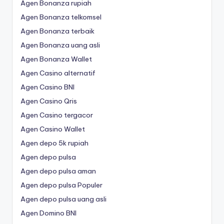
Agen Bonanza rupiah
Agen Bonanza telkomsel
Agen Bonanza terbaik
Agen Bonanza uang asli
Agen Bonanza Wallet
Agen Casino alternatif
Agen Casino BNI
Agen Casino Qris
Agen Casino tergacor
Agen Casino Wallet
Agen depo 5k rupiah
Agen depo pulsa
Agen depo pulsa aman
Agen depo pulsa Populer
Agen depo pulsa uang asli
Agen Domino BNI