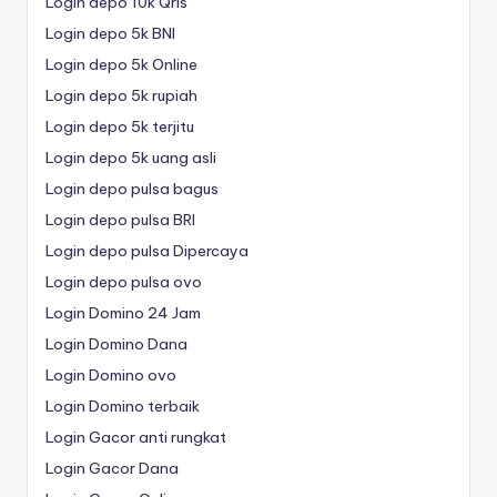
Login depo 10k Qris
Login depo 5k BNI
Login depo 5k Online
Login depo 5k rupiah
Login depo 5k terjitu
Login depo 5k uang asli
Login depo pulsa bagus
Login depo pulsa BRI
Login depo pulsa Dipercaya
Login depo pulsa ovo
Login Domino 24 Jam
Login Domino Dana
Login Domino ovo
Login Domino terbaik
Login Gacor anti rungkat
Login Gacor Dana