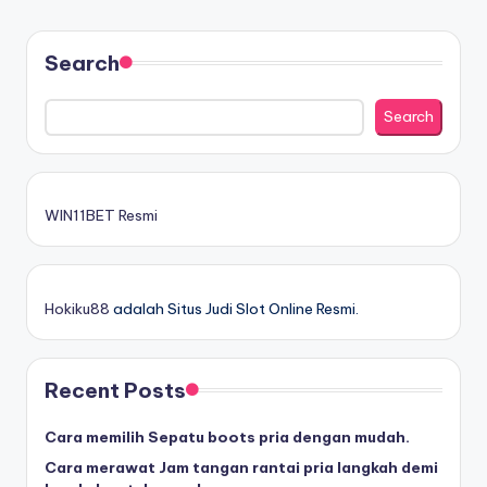
Search
Search
WIN11BET Resmi
Hokiku88
adalah Situs Judi Slot Online Resmi.
Recent Posts
Cara memilih Sepatu boots pria dengan mudah.
Cara merawat Jam tangan rantai pria langkah demi