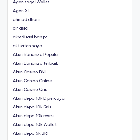
Agen togel Wallet
Agen XL
ahmad dhani
air asia
akreditasi ban pt
aktivitas saya
Akun Bonanza Populer
Akun Bonanza terbaik
Akun Casino BNI
Akun Casino Online
Akun Casino Qris
Akun depo 10k Dipercaya
Akun depo 10k Qris
Akun depo 10k resmi
Akun depo 10k Wallet
Akun depo 5k BRI