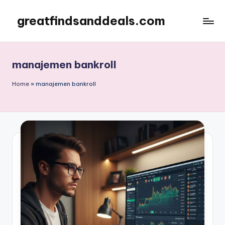
greatfindsanddeals.com
Skip
to
content
manajemen bankroll
Home
»
manajemen bankroll