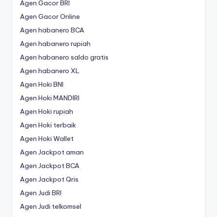
Agen Gacor BRI
Agen Gacor Online
Agen habanero BCA
Agen habanero rupiah
Agen habanero saldo gratis
Agen habanero XL
Agen Hoki BNI
Agen Hoki MANDIRI
Agen Hoki rupiah
Agen Hoki terbaik
Agen Hoki Wallet
Agen Jackpot aman
Agen Jackpot BCA
Agen Jackpot Qris
Agen Judi BRI
Agen Judi telkomsel