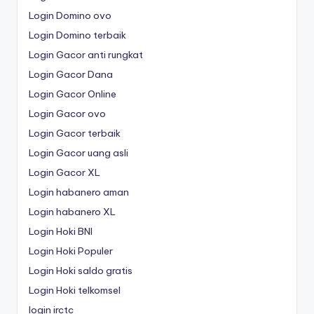
Login Domino ovo
Login Domino terbaik
Login Gacor anti rungkat
Login Gacor Dana
Login Gacor Online
Login Gacor ovo
Login Gacor terbaik
Login Gacor uang asli
Login Gacor XL
Login habanero aman
Login habanero XL
Login Hoki BNI
Login Hoki Populer
Login Hoki saldo gratis
Login Hoki telkomsel
login irctc