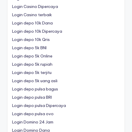
Login Casino Dipercaya
Login Casino terbaik
Login depo 10k Dana
Login depo 10k Dipercaya
Login depo 10k Qris
Login depo 5k BNI
Login depo 5k Online
Login depo 5k rupiah
Login depo 5k terjitu
Login depo 5k uang asli
Login depo pulsa bagus
Login depo pulsa BRI
Login depo pulsa Dipercaya
Login depo pulsa ovo
Login Domino 24 Jam
Login Domino Dana