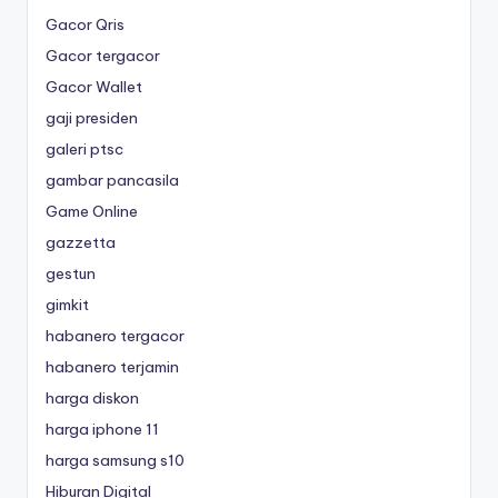
Gacor Qris
Gacor tergacor
Gacor Wallet
gaji presiden
galeri ptsc
gambar pancasila
Game Online
gazzetta
gestun
gimkit
habanero tergacor
habanero terjamin
harga diskon
harga iphone 11
harga samsung s10
Hiburan Digital