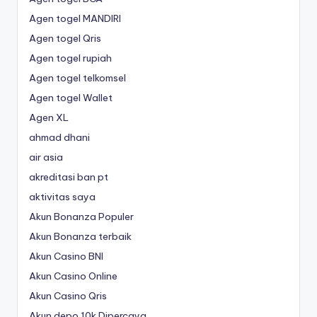
Agen togel MANDIRI
Agen togel Qris
Agen togel rupiah
Agen togel telkomsel
Agen togel Wallet
Agen XL
ahmad dhani
air asia
akreditasi ban pt
aktivitas saya
Akun Bonanza Populer
Akun Bonanza terbaik
Akun Casino BNI
Akun Casino Online
Akun Casino Qris
Akun depo 10k Dipercaya