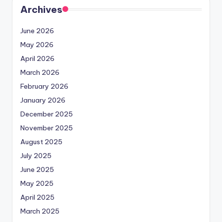
Archives
June 2026
May 2026
April 2026
March 2026
February 2026
January 2026
December 2025
November 2025
August 2025
July 2025
June 2025
May 2025
April 2025
March 2025