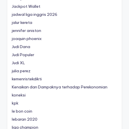
Jackpot Wallet
jadwal liga inggris 2026
jalur kereta
jennifer aniston
joaquin phoenix
Judi Dana
Judi Populer
Judi XL
julia perez
kemenristekdikti
Kenaikan dan Dampaknya terhadap Perekonomian
koneksi
kpk
le bon coin
lebaran 2020
liga champion