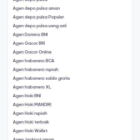
Agen depo pulsa aman
Agen depo pulsa Populer
Agen depo pulsa uang asli
Agen Domino BNI
Agen Gacor BRI
Agen Gacor Online
Agen habanero BCA
Agen habanero rupiah
Agen habanero saldo gratis
Agen habanero XL
Agen Hoki BNI
Agen Hoki MANDIRI
Agen Hoki rupiah
Agen Hoki terbaik
Agen Hoki Wallet
Agen Jackpot aman