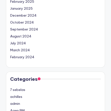
February 2025
January 2025
December 2024
October 2024
September 2024
August 2024
July 2024
March 2024
February 2024
Categories
7 sebelas
achilles
admin
Agen BNI