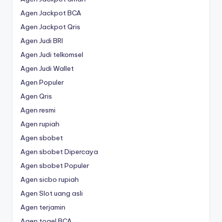
Agen Jackpot BCA
Agen Jackpot Qris
Agen Judi BRI
Agen Judi telkomsel
Agen Judi Wallet
Agen Populer
Agen Qris
Agen resmi
Agen rupiah
Agen sbobet
Agen sbobet Dipercaya
Agen sbobet Populer
Agen sicbo rupiah
Agen Slot uang asli
Agen terjamin
Agen togel BCA