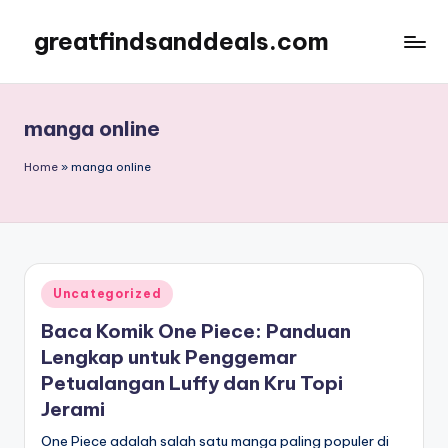
greatfindsanddeals.com
Skip
to
content
manga online
Home
»
manga online
Posted
Uncategorized
in
Baca Komik One Piece: Panduan
Lengkap untuk Penggemar
Petualangan Luffy dan Kru Topi
Jerami
One Piece adalah salah satu manga paling populer di