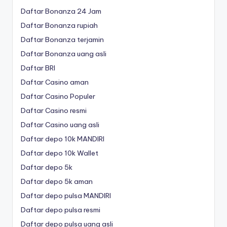
Daftar Bonanza 24 Jam
Daftar Bonanza rupiah
Daftar Bonanza terjamin
Daftar Bonanza uang asli
Daftar BRI
Daftar Casino aman
Daftar Casino Populer
Daftar Casino resmi
Daftar Casino uang asli
Daftar depo 10k MANDIRI
Daftar depo 10k Wallet
Daftar depo 5k
Daftar depo 5k aman
Daftar depo pulsa MANDIRI
Daftar depo pulsa resmi
Daftar depo pulsa uang asli