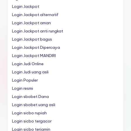
Login Jackpot
Login Jackpot alternatif
Login Jackpot aman
Login Jackpot anti rungkat
Login Jackpot bagus
Login Jackpot Dipercaya
Login Jackpot MANDIRI
Login Judi Online
Login Judi uang asli
Login Populer
Login resmi
Login sbobet Dana
Login sbobet uang asli
Login sicbo rupiah
Login sicbo tergacor
Login sicbo terjamin