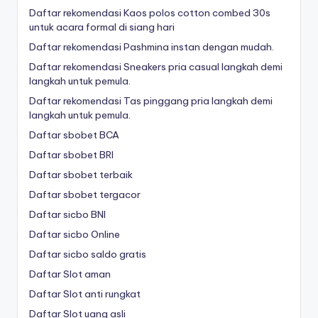
Daftar rekomendasi Kaos polos cotton combed 30s
untuk acara formal di siang hari
Daftar rekomendasi Pashmina instan dengan mudah.
Daftar rekomendasi Sneakers pria casual langkah demi
langkah untuk pemula.
Daftar rekomendasi Tas pinggang pria langkah demi
langkah untuk pemula.
Daftar sbobet BCA
Daftar sbobet BRI
Daftar sbobet terbaik
Daftar sbobet tergacor
Daftar sicbo BNI
Daftar sicbo Online
Daftar sicbo saldo gratis
Daftar Slot aman
Daftar Slot anti rungkat
Daftar Slot uang asli