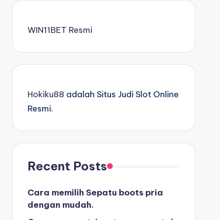
WIN11BET Resmi
Hokiku88
adalah Situs Judi Slot Online
Resmi.
Recent Posts
Cara memilih Sepatu boots pria
dengan mudah.