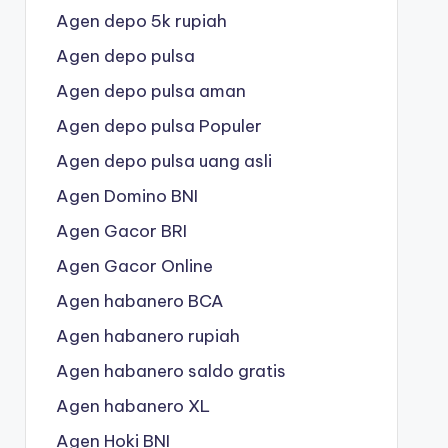
Agen depo 5k rupiah
Agen depo pulsa
Agen depo pulsa aman
Agen depo pulsa Populer
Agen depo pulsa uang asli
Agen Domino BNI
Agen Gacor BRI
Agen Gacor Online
Agen habanero BCA
Agen habanero rupiah
Agen habanero saldo gratis
Agen habanero XL
Agen Hoki BNI