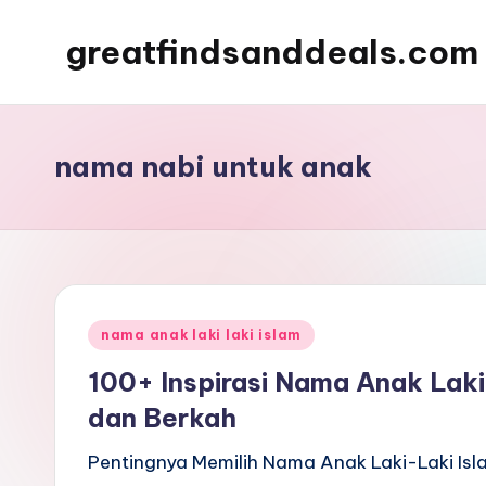
greatfindsanddeals.com
Skip
to
content
nama nabi untuk anak
Posted
nama anak laki laki islam
in
100+ Inspirasi Nama Anak Lak
dan Berkah
Pentingnya Memilih Nama Anak Laki-Laki Is