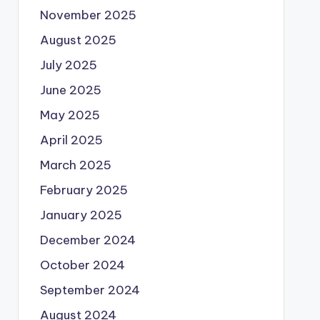
November 2025
August 2025
July 2025
June 2025
May 2025
April 2025
March 2025
February 2025
January 2025
December 2024
October 2024
September 2024
August 2024