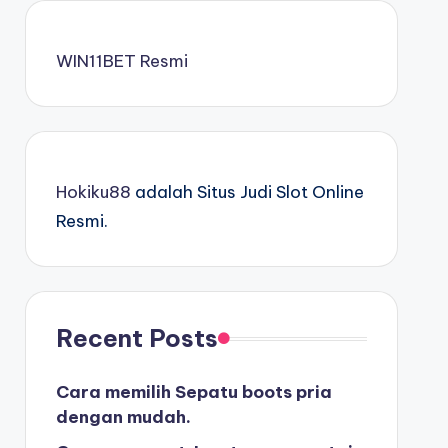
WIN11BET Resmi
Hokiku88
adalah Situs Judi Slot Online
Resmi.
Recent Posts
Cara memilih Sepatu boots pria
dengan mudah.