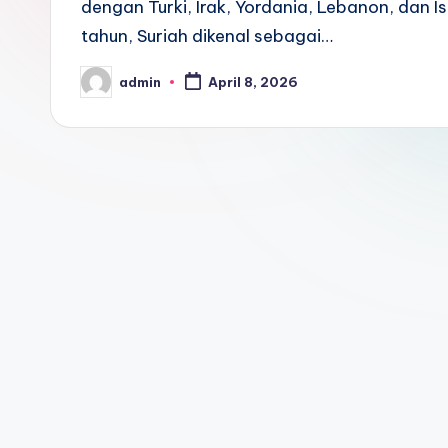
dengan Turki, Irak, Yordania, Lebanon, dan Is
tahun, Suriah dikenal sebagai…
admin
April 8, 2026
Posted
by