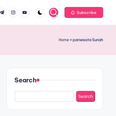
com
r.com
.me
instagram.com
youtube.com
Subscribe
Home
»
pariwisata Suriah
Search
Search