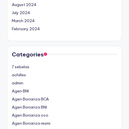
August 2024
July 2024
March 2024
February 2024
Categories
7 sebelas
achilles
admin
Agen BNI
Agen Bonanza BCA
Agen Bonanza BNI
Agen Bonanza ovo
Agen Bonanza resmi