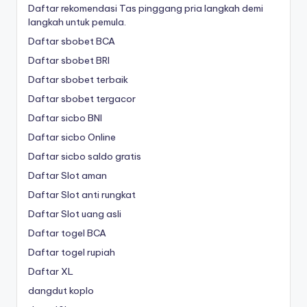
Daftar rekomendasi Tas pinggang pria langkah demi
langkah untuk pemula.
Daftar sbobet BCA
Daftar sbobet BRI
Daftar sbobet terbaik
Daftar sbobet tergacor
Daftar sicbo BNI
Daftar sicbo Online
Daftar sicbo saldo gratis
Daftar Slot aman
Daftar Slot anti rungkat
Daftar Slot uang asli
Daftar togel BCA
Daftar togel rupiah
Daftar XL
dangdut koplo