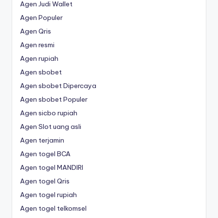
Agen Judi Wallet
Agen Populer
Agen Qris
Agen resmi
Agen rupiah
Agen sbobet
Agen sbobet Dipercaya
Agen sbobet Populer
Agen sicbo rupiah
Agen Slot uang asli
Agen terjamin
Agen togel BCA
Agen togel MANDIRI
Agen togel Qris
Agen togel rupiah
Agen togel telkomsel