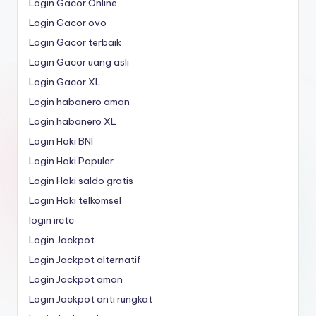
Login Gacor Online
Login Gacor ovo
Login Gacor terbaik
Login Gacor uang asli
Login Gacor XL
Login habanero aman
Login habanero XL
Login Hoki BNI
Login Hoki Populer
Login Hoki saldo gratis
Login Hoki telkomsel
login irctc
Login Jackpot
Login Jackpot alternatif
Login Jackpot aman
Login Jackpot anti rungkat