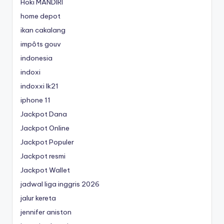
Hoki MANDIRI
home depot
ikan cakalang
impôts gouv
indonesia
indoxi
indoxxi lk21
iphone 11
Jackpot Dana
Jackpot Online
Jackpot Populer
Jackpot resmi
Jackpot Wallet
jadwal liga inggris 2026
jalur kereta
jennifer aniston