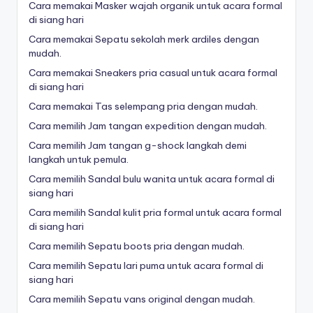
Cara memakai Masker wajah organik untuk acara formal
di siang hari
Cara memakai Sepatu sekolah merk ardiles dengan
mudah.
Cara memakai Sneakers pria casual untuk acara formal
di siang hari
Cara memakai Tas selempang pria dengan mudah.
Cara memilih Jam tangan expedition dengan mudah.
Cara memilih Jam tangan g-shock langkah demi
langkah untuk pemula.
Cara memilih Sandal bulu wanita untuk acara formal di
siang hari
Cara memilih Sandal kulit pria formal untuk acara formal
di siang hari
Cara memilih Sepatu boots pria dengan mudah.
Cara memilih Sepatu lari puma untuk acara formal di
siang hari
Cara memilih Sepatu vans original dengan mudah.