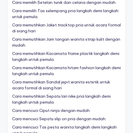
Cara memilih Setelan tunik dan celana dengan mudah.
Cara memilih Tas selempang pria langkah demi langkah
untuk pemula.
Cara memutihkan Jaket tracktop pria untuk acara formal
di siang hari
Cara memutihkan Jam tangan wanita strap kulit dengan
mudah.
Cara memutihkan Kacamata frame plastik langkah demi
langkah untuk pemula.
Cara memutihkan Kacamata hitam fashion langkah demi
langkah untuk pemula.
Cara memutihkan Sandal jepit wanita estetik untuk
acara formal di siang hari
Cara memutihkan Sepatu lari nike pria langkah demi
langkah untuk pemula.
Cara mencuci Ciput ninja dengan mudah.
Cara mencuci Sepatu slip on pria dengan mudah.
Cara mencuci Tas pesta wanita langkah demi langkah
untuk pemula.