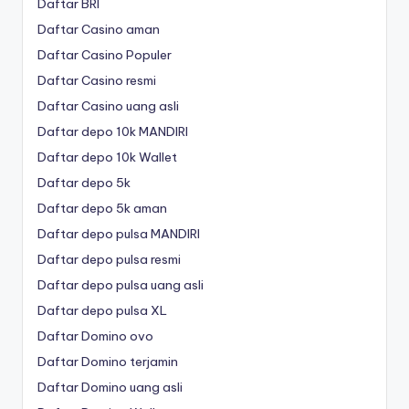
Daftar BRI
Daftar Casino aman
Daftar Casino Populer
Daftar Casino resmi
Daftar Casino uang asli
Daftar depo 10k MANDIRI
Daftar depo 10k Wallet
Daftar depo 5k
Daftar depo 5k aman
Daftar depo pulsa MANDIRI
Daftar depo pulsa resmi
Daftar depo pulsa uang asli
Daftar depo pulsa XL
Daftar Domino ovo
Daftar Domino terjamin
Daftar Domino uang asli