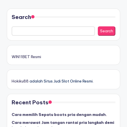
Search
Search
WIN11BET Resmi
Hokiku88
adalah Situs Judi Slot Online Resmi.
Recent Posts
Cara memilih Sepatu boots pria dengan mudah.
Cara merawat Jam tangan rantai pria langkah demi