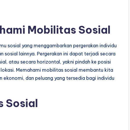
ami Mobilitas Sosial
ilmu sosial yang menggambarkan pergerakan individu
n sosial lainnya. Pergerakan ini dapat terjadi secara
sial, atau secara horizontal, yakni pindah ke posisi
 lokasi. Memahami mobilitas sosial membantu kita
 ekonomi, dan peluang yang tersedia bagi individu
s Sosial