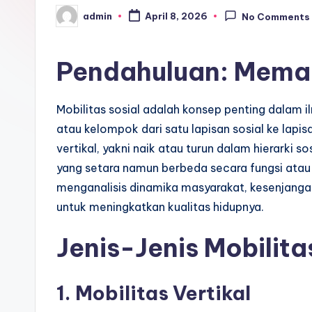
admin
April 8, 2026
No Comments
Posted
by
Pendahuluan: Memah
Mobilitas sosial adalah konsep penting dalam 
atau kelompok dari satu lapisan sosial ke lapisa
vertikal, yakni naik atau turun dalam hierarki so
yang setara namun berbeda secara fungsi atau
menganalisis dinamika masyarakat, kesenjangan
untuk meningkatkan kualitas hidupnya.
Jenis-Jenis Mobilita
1. Mobilitas Vertikal