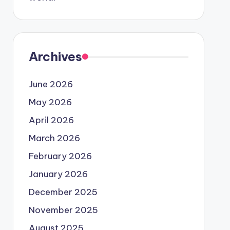
Archives
June 2026
May 2026
April 2026
March 2026
February 2026
January 2026
December 2025
November 2025
August 2025