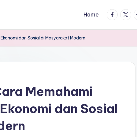
facebook.
twitte
t
Home
 Ekonomi dan Sosial di Masyarakat Modern
: Cara Memahami
Ekonomi dan Sosial
dern