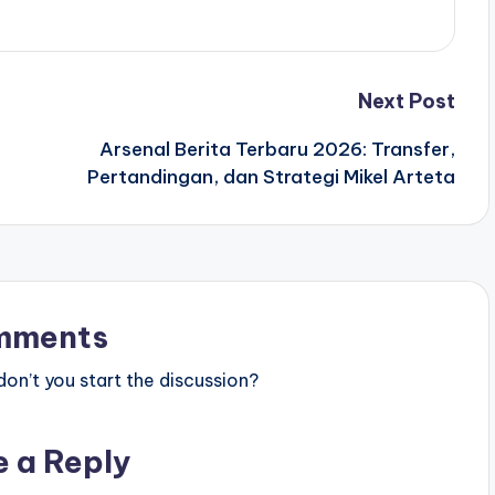
Next Post
Arsenal Berita Terbaru 2026: Transfer,
Pertandingan, dan Strategi Mikel Arteta
mments
n’t you start the discussion?
e a Reply