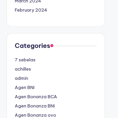
March 2024
February 2024
Categories
7 sebelas
achilles
admin
Agen BNI
Agen Bonanza BCA
Agen Bonanza BNI
Agen Bonanza ovo