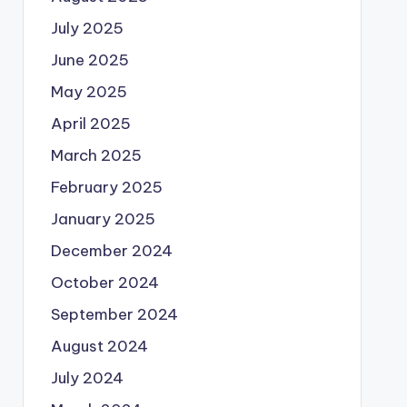
July 2025
June 2025
May 2025
April 2025
March 2025
February 2025
January 2025
December 2024
October 2024
September 2024
August 2024
July 2024