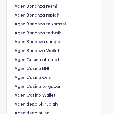
Agen Bonanza resmi
Agen Bonanza rupiah
Agen Bonanza telkomsel
Agen Bonanza terbaik
Agen Bonanza uang asli
Agen Bonanza Wallet
Agen Casino alternatif
Agen Casino BNI
Agen Casino Qris
Agen Casino tergacor
Agen Casino Wallet
Agen depo 5k rupiah
Agen depo pulsa