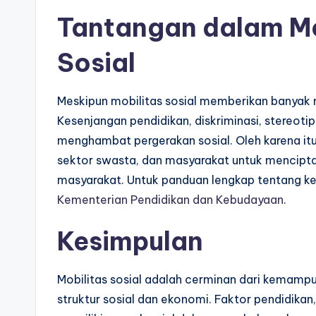
Tantangan dalam Me
Sosial
Meskipun mobilitas sosial memberikan banyak
Kesenjangan pendidikan, diskriminasi, stereotip 
menghambat pergerakan sosial. Oleh karena itu,
sektor swasta, dan masyarakat untuk mencipta
masyarakat. Untuk panduan lengkap tentang keb
Kementerian Pendidikan dan Kebudayaan
.
Kesimpulan
Mobilitas sosial adalah cerminan dari kemamp
struktur sosial dan ekonomi. Faktor pendidikan,