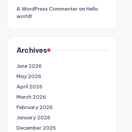
A WordPress Commenter
on
Hello
world!
Archives
June 2026
May 2026
April 2026
March 2026
February 2026
January 2026
December 2025