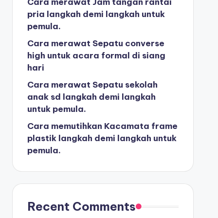
Cara merawat Jam tangan rantai
pria langkah demi langkah untuk
pemula.
Cara merawat Sepatu converse
high untuk acara formal di siang
hari
Cara merawat Sepatu sekolah
anak sd langkah demi langkah
untuk pemula.
Cara memutihkan Kacamata frame
plastik langkah demi langkah untuk
pemula.
Recent Comments