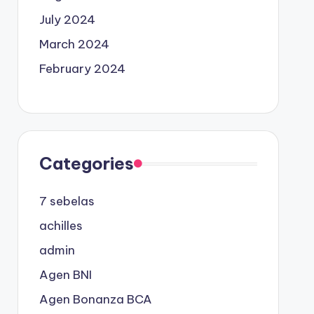
July 2024
March 2024
February 2024
Categories
7 sebelas
achilles
admin
Agen BNI
Agen Bonanza BCA