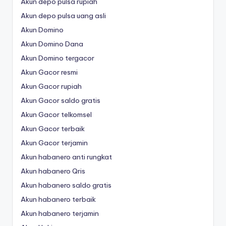
Akun depo pulsa rupiah
Akun depo pulsa uang asli
Akun Domino
Akun Domino Dana
Akun Domino tergacor
Akun Gacor resmi
Akun Gacor rupiah
Akun Gacor saldo gratis
Akun Gacor telkomsel
Akun Gacor terbaik
Akun Gacor terjamin
Akun habanero anti rungkat
Akun habanero Qris
Akun habanero saldo gratis
Akun habanero terbaik
Akun habanero terjamin