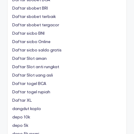
Daftar sbobet BRI
Daftar sbobet terbaik
Daftar sbobet tergacor
Daftar sicbo BNI
Daftar sicbo Online
Daftar sicbo saldo gratis
Daftar Slot aman
Daftar Slot anti rungkat
Daftar Slot uang asli
Daftar togel BCA
Daftar togel rupiah
Daftar XL
dangdut koplo
depo 10k
depo 5k
depo 5k resmi