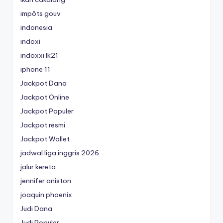
impôts gouv
indonesia
indoxi
indoxxi lk21
iphone 11
Jackpot Dana
Jackpot Online
Jackpot Populer
Jackpot resmi
Jackpot Wallet
jadwal liga inggris 2026
jalur kereta
jennifer aniston
joaquin phoenix
Judi Dana
Judi Populer