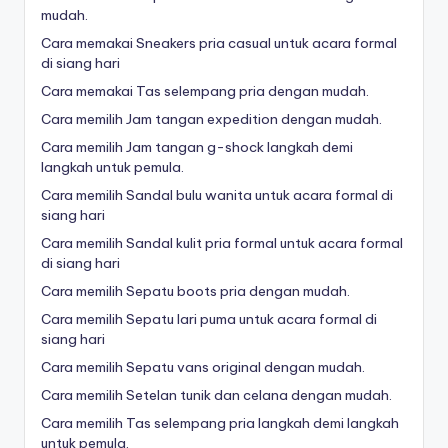
mudah.
Cara memakai Sneakers pria casual untuk acara formal
di siang hari
Cara memakai Tas selempang pria dengan mudah.
Cara memilih Jam tangan expedition dengan mudah.
Cara memilih Jam tangan g-shock langkah demi
langkah untuk pemula.
Cara memilih Sandal bulu wanita untuk acara formal di
siang hari
Cara memilih Sandal kulit pria formal untuk acara formal
di siang hari
Cara memilih Sepatu boots pria dengan mudah.
Cara memilih Sepatu lari puma untuk acara formal di
siang hari
Cara memilih Sepatu vans original dengan mudah.
Cara memilih Setelan tunik dan celana dengan mudah.
Cara memilih Tas selempang pria langkah demi langkah
untuk pemula.