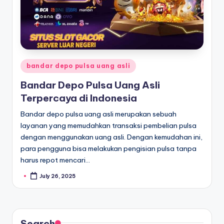
Posted
bandar depo pulsa uang asli
in
Bandar Depo Pulsa Uang Asli
Terpercaya di Indonesia
Bandar depo pulsa uang asli merupakan sebuah
layanan yang memudahkan transaksi pembelian pulsa
dengan menggunakan uang asli. Dengan kemudahan ini,
para pengguna bisa melakukan pengisian pulsa tanpa
harus repot mencari…
July 26, 2025
Posted
by
Search