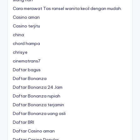
Cara merawat Tas ransel wanita kecil dengan mudah.
Casino aman
Casino terjitu
china
chord hampa
chrisye
cinematrans7
Daftar bagus
Daftar Bonanza
Daftar Bonanza 24 Jam
Daftar Bonanza rupiah
Daftar Bonanza terjamin
Daftar Bonanza uang asli
Daftar BRI
Daftar Casino aman
Daftar Casino Populer