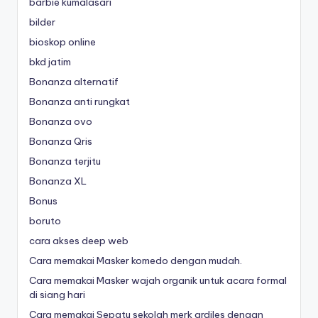
barbie kumalasari
bilder
bioskop online
bkd jatim
Bonanza alternatif
Bonanza anti rungkat
Bonanza ovo
Bonanza Qris
Bonanza terjitu
Bonanza XL
Bonus
boruto
cara akses deep web
Cara memakai Masker komedo dengan mudah.
Cara memakai Masker wajah organik untuk acara formal
di siang hari
Cara memakai Sepatu sekolah merk ardiles dengan