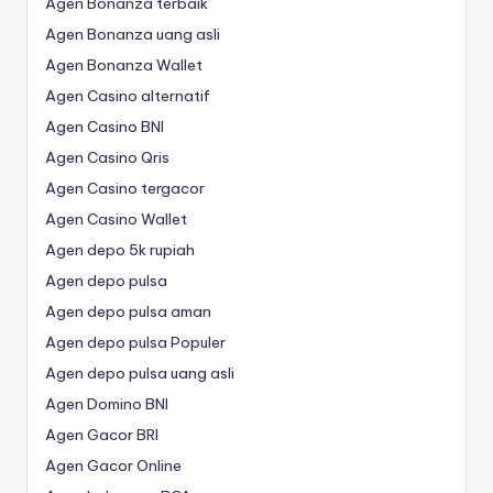
Agen Bonanza terbaik
Agen Bonanza uang asli
Agen Bonanza Wallet
Agen Casino alternatif
Agen Casino BNI
Agen Casino Qris
Agen Casino tergacor
Agen Casino Wallet
Agen depo 5k rupiah
Agen depo pulsa
Agen depo pulsa aman
Agen depo pulsa Populer
Agen depo pulsa uang asli
Agen Domino BNI
Agen Gacor BRI
Agen Gacor Online