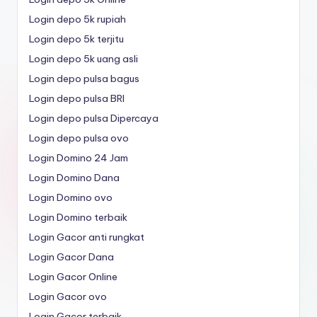
Login depo 5k rupiah
Login depo 5k terjitu
Login depo 5k uang asli
Login depo pulsa bagus
Login depo pulsa BRI
Login depo pulsa Dipercaya
Login depo pulsa ovo
Login Domino 24 Jam
Login Domino Dana
Login Domino ovo
Login Domino terbaik
Login Gacor anti rungkat
Login Gacor Dana
Login Gacor Online
Login Gacor ovo
Login Gacor terbaik