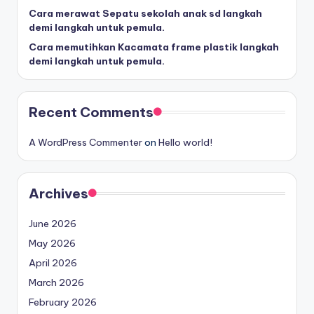
Cara merawat Sepatu sekolah anak sd langkah
demi langkah untuk pemula.
Cara memutihkan Kacamata frame plastik langkah
demi langkah untuk pemula.
Recent Comments
A WordPress Commenter
on
Hello world!
Archives
June 2026
May 2026
April 2026
March 2026
February 2026