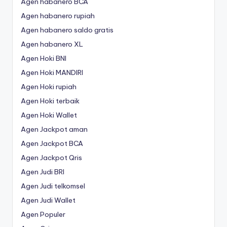
Agen habanero BCA
Agen habanero rupiah
Agen habanero saldo gratis
Agen habanero XL
Agen Hoki BNI
Agen Hoki MANDIRI
Agen Hoki rupiah
Agen Hoki terbaik
Agen Hoki Wallet
Agen Jackpot aman
Agen Jackpot BCA
Agen Jackpot Qris
Agen Judi BRI
Agen Judi telkomsel
Agen Judi Wallet
Agen Populer