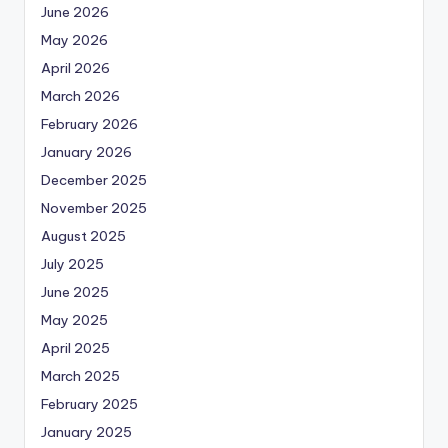
June 2026
May 2026
April 2026
March 2026
February 2026
January 2026
December 2025
November 2025
August 2025
July 2025
June 2025
May 2025
April 2025
March 2025
February 2025
January 2025