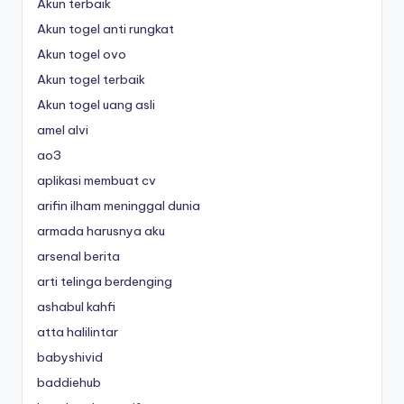
Akun terbaik
Akun togel anti rungkat
Akun togel ovo
Akun togel terbaik
Akun togel uang asli
amel alvi
ao3
aplikasi membuat cv
arifin ilham meninggal dunia
armada harusnya aku
arsenal berita
arti telinga berdenging
ashabul kahfi
atta halilintar
babyshivid
baddiehub