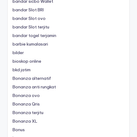
bandar sicbo Wallet
bandar Slot BRI
bandar Slot ovo
bandar Slot terjitu
bandar togel terjamin
barbie kumalasari
bilder
bioskop online
bkd jatim
Bonanza alternatif
Bonanza anti rungkat
Bonanza ovo
Bonanza Qris
Bonanza terjitu
Bonanza XL
Bonus