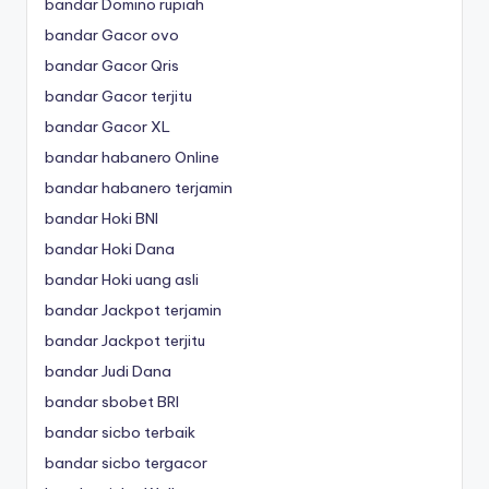
bandar Domino rupiah
bandar Gacor ovo
bandar Gacor Qris
bandar Gacor terjitu
bandar Gacor XL
bandar habanero Online
bandar habanero terjamin
bandar Hoki BNI
bandar Hoki Dana
bandar Hoki uang asli
bandar Jackpot terjamin
bandar Jackpot terjitu
bandar Judi Dana
bandar sbobet BRI
bandar sicbo terbaik
bandar sicbo tergacor