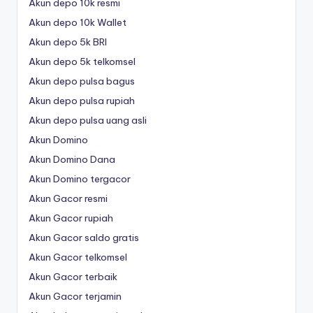
Akun depo 10k resmi
Akun depo 10k Wallet
Akun depo 5k BRI
Akun depo 5k telkomsel
Akun depo pulsa bagus
Akun depo pulsa rupiah
Akun depo pulsa uang asli
Akun Domino
Akun Domino Dana
Akun Domino tergacor
Akun Gacor resmi
Akun Gacor rupiah
Akun Gacor saldo gratis
Akun Gacor telkomsel
Akun Gacor terbaik
Akun Gacor terjamin