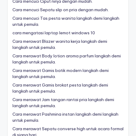
Cara mencuci Ciput ninja dengan mudah.
Cara mencuci Sepatu slip on pria dengan mudah.
Cara mencuci Tas pesta wanita langkah demi langkah
untuk pemula.
cara mengatasi laptop lemot windows 10
Cara merawat Blazer wanita kerja langkah demi
langkah untuk pemula.
Cara merawat Body lotion aroma parfum langkah demi
langkah untuk pemula.
Cara merawat Gamis batik modern langkah demi
langkah untuk pemula.
Cara merawat Gamis brokat pesta langkah demi
langkah untuk pemula.
Cara merawat Jam tangan rantai pria langkah demi
langkah untuk pemula.
Cara merawat Pashmina instan langkah demi langkah
untuk pemula.
Cara merawat Sepatu converse high untuk acara formal
di siang hari