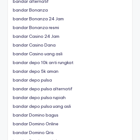
bandar alternatif
bandar Bonanza
bandar Bonanza 24 Jam
bandar Bonanza resmi
bandar Casino 24 Jam
bandar Casino Dana
bandar Casino uang asli
bandar depo 10k anti rungkat
bandar depo 5k aman
bandar depo pulsa
bandar depo pulsa alternatif
bandar depo pulsa rupiah
bandar depo pulsa uang asli
bandar Domino bagus
bandar Domino Online
bandar Domino Qris