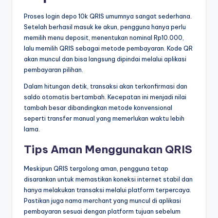
Proses login depo 10k QRIS umumnya sangat sederhana.
Setelah berhasil masuk ke akun, pengguna hanya perlu
memilih menu deposit, menentukan nominal Rp10.000,
lalu memilih QRIS sebagai metode pembayaran. Kode QR
akan muncul dan bisa langsung dipindai melalui aplikasi
pembayaran pilihan.
Dalam hitungan detik, transaksi akan terkonfirmasi dan
saldo otomatis bertambah. Kecepatan ini menjadi nilai
tambah besar dibandingkan metode konvensional
seperti transfer manual yang memerlukan waktu lebih
lama.
Tips Aman Menggunakan QRIS
Meskipun QRIS tergolong aman, pengguna tetap
disarankan untuk memastikan koneksi internet stabil dan
hanya melakukan transaksi melalui platform terpercaya.
Pastikan juga nama merchant yang muncul di aplikasi
pembayaran sesuai dengan platform tujuan sebelum