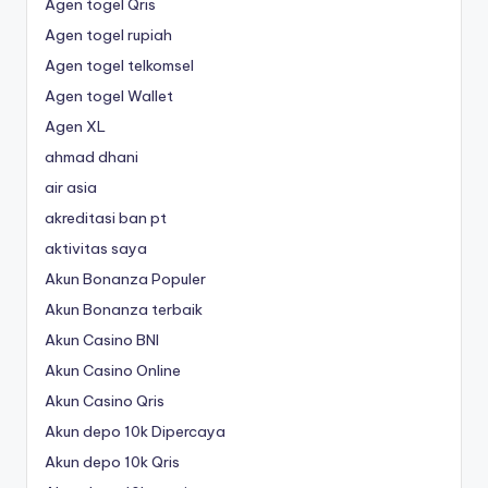
Agen togel Qris
Agen togel rupiah
Agen togel telkomsel
Agen togel Wallet
Agen XL
ahmad dhani
air asia
akreditasi ban pt
aktivitas saya
Akun Bonanza Populer
Akun Bonanza terbaik
Akun Casino BNI
Akun Casino Online
Akun Casino Qris
Akun depo 10k Dipercaya
Akun depo 10k Qris