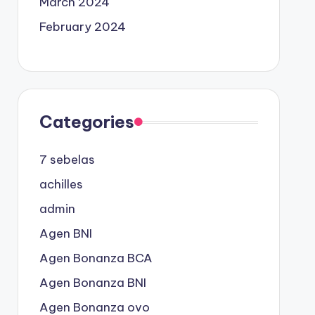
March 2024
February 2024
Categories
7 sebelas
achilles
admin
Agen BNI
Agen Bonanza BCA
Agen Bonanza BNI
Agen Bonanza ovo