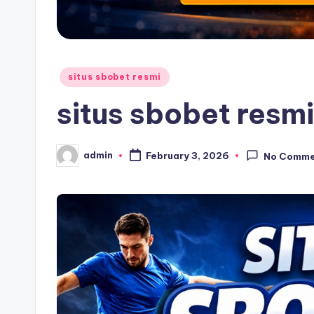
Posted
situs sbobet resmi
in
situs sbobet resmi
admin
February 3, 2026
No Comme
Posted
by