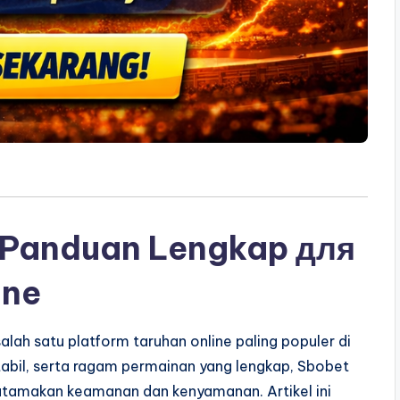
: Panduan Lengkap для
ine
alah satu platform taruhan online paling populer di
stabil, serta ragam permainan yang lengkap, Sbobet
utamakan keamanan dan kenyamanan. Artikel ini