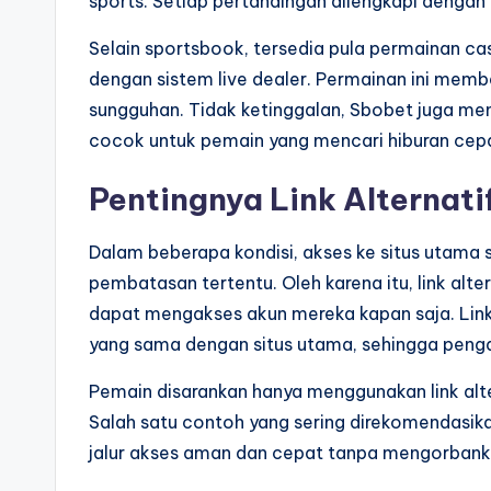
sports. Setiap pertandingan dilengkapi dengan a
Selain sportsbook, tersedia pula permainan cas
dengan sistem live dealer. Permainan ini memb
sungguhan. Tidak ketinggalan, Sbobet juga men
cocok untuk pemain yang mencari hiburan cep
Pentingnya Link Alternati
Dalam beberapa kondisi, akses ke situs utama 
pembatasan tertentu. Oleh karena itu, link alte
dapat mengakses akun mereka kapan saja. Link 
yang sama dengan situs utama, sehingga peng
Pemain disarankan hanya menggunakan link alter
Salah satu contoh yang sering direkomendasik
jalur akses aman dan cepat tanpa mengorban