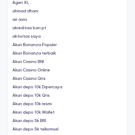
Agen XL
ahmad dhani
air asia
akreditasi ban pt
aktivitas saya
Akun Bonanza Populer
Akun Bonanza terbaik
Akun Casino BNI
Akun Casino Online
Akun Casino Qris
Akun depo 10k Dipercaya
Akun depo 10k Qris
Akun depo 10k resmi
Akun depo 10k Wallet
Akun depo 5k BRI
Akun depo 5k telkomsel