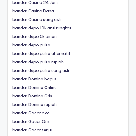
bandar Casino 24 Jam
bandar Casino Dana
bandar Casino uang asli
bandar depo 10k anti rungkat
bandar depo 5k aman
bandar depo pulsa
bandar depo pulsa alternatif
bandar depo pulsa rupiah
bandar depo pulsa uang asli
bandar Domino bagus
bandar Domino Online
bandar Domino Qris
bandar Domino rupiah
bandar Gacor ovo
bandar Gacor Qris
bandar Gacor terjitu