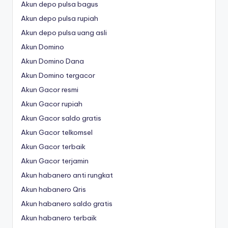
Akun depo pulsa bagus
Akun depo pulsa rupiah
Akun depo pulsa uang asli
Akun Domino
Akun Domino Dana
Akun Domino tergacor
Akun Gacor resmi
Akun Gacor rupiah
Akun Gacor saldo gratis
Akun Gacor telkomsel
Akun Gacor terbaik
Akun Gacor terjamin
Akun habanero anti rungkat
Akun habanero Qris
Akun habanero saldo gratis
Akun habanero terbaik