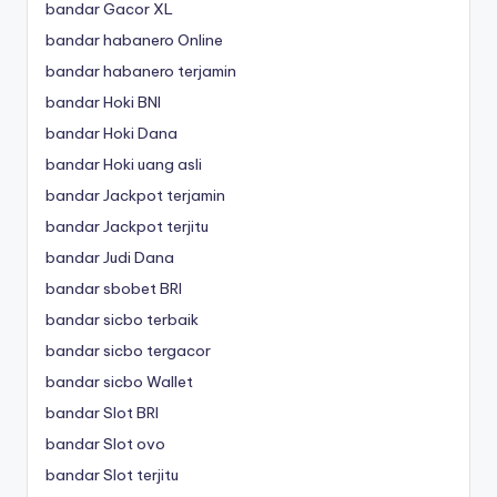
bandar Gacor XL
bandar habanero Online
bandar habanero terjamin
bandar Hoki BNI
bandar Hoki Dana
bandar Hoki uang asli
bandar Jackpot terjamin
bandar Jackpot terjitu
bandar Judi Dana
bandar sbobet BRI
bandar sicbo terbaik
bandar sicbo tergacor
bandar sicbo Wallet
bandar Slot BRI
bandar Slot ovo
bandar Slot terjitu