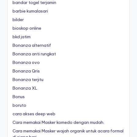
bandar togel terjamin
barbie kumalasari
bilder
bioskop online
bkd jatim
Bonanza alternatif
Bonanza anti rungkat
Bonanza ovo
Bonanza Qris
Bonanza terjitu
Bonanza XL
Bonus
boruto
cara akses deep web
Cara memakai Masker komedo dengan mudah.
Cara memakai Masker wajah organik untuk acara formal