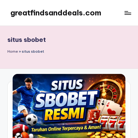
greatfindsanddeals.com
Skip
to
content
situs sbobet
Home
»
situs sbobet