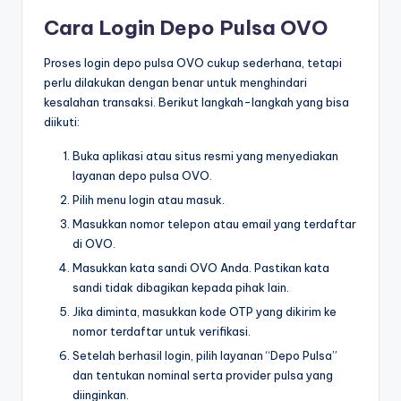
Cara Login Depo Pulsa OVO
Proses login depo pulsa OVO cukup sederhana, tetapi
perlu dilakukan dengan benar untuk menghindari
kesalahan transaksi. Berikut langkah-langkah yang bisa
diikuti:
Buka aplikasi atau situs resmi yang menyediakan
layanan depo pulsa OVO.
Pilih menu login atau masuk.
Masukkan nomor telepon atau email yang terdaftar
di OVO.
Masukkan kata sandi OVO Anda. Pastikan kata
sandi tidak dibagikan kepada pihak lain.
Jika diminta, masukkan kode OTP yang dikirim ke
nomor terdaftar untuk verifikasi.
Setelah berhasil login, pilih layanan “Depo Pulsa”
dan tentukan nominal serta provider pulsa yang
diinginkan.