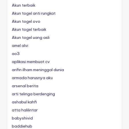
Akun terbaik
Akun togel anti rungkat
Akun togel ovo
Akun togel terbaik
Akun togel uang asli
amel alvi
ao3
aplikasi membuat cv
arifin ilham meninggal dunia
armada harusnya aku
arsenal berita
arti telinga berdenging
ashabul kahfi
atta halilintar
babyshivid
baddiehub