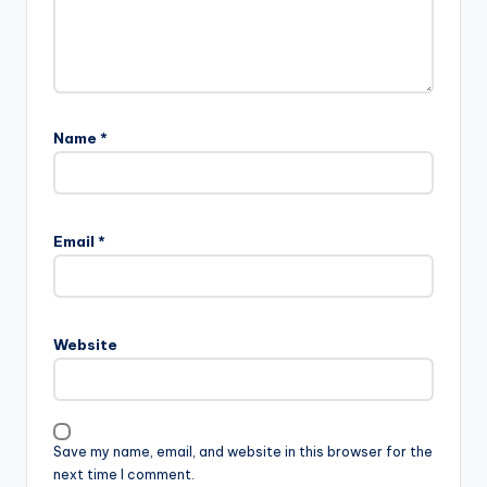
Name
*
Email
*
Website
Save my name, email, and website in this browser for the
next time I comment.