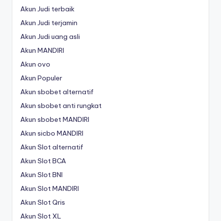
Akun Judi terbaik
Akun Judi terjamin
Akun Judi uang asli
Akun MANDIRI
Akun ovo
Akun Populer
Akun sbobet alternatif
Akun sbobet anti rungkat
Akun sbobet MANDIRI
Akun sicbo MANDIRI
Akun Slot alternatif
Akun Slot BCA
Akun Slot BNI
Akun Slot MANDIRI
Akun Slot Qris
Akun Slot XL