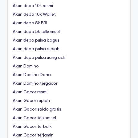
Akun depo 10k resmi
Akun depo 10k Wallet
Akun depo 5k BRI
Akun depo 5k telkomsel
Akun depo pulsa bagus
Akun depo pulsa rupiah
Akun depo pulsa uang asli
Akun Domino
Akun Domino Dana
Akun Domino tergacor
Akun Gacor resmi
Akun Gacor rupiah
Akun Gacor saldo gratis
Akun Gacor telkomsel
Akun Gacor terbaik
Akun Gacor terjamin