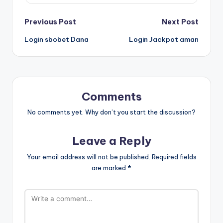
Post
Previous Post
Next Post
Login sbobet Dana
Login Jackpot aman
navigation
Comments
No comments yet. Why don’t you start the discussion?
Leave a Reply
Your email address will not be published.
Required fields
are marked
*