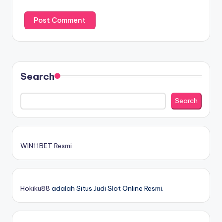
Search
Search
WIN11BET Resmi
Hokiku88
adalah Situs Judi Slot Online Resmi.