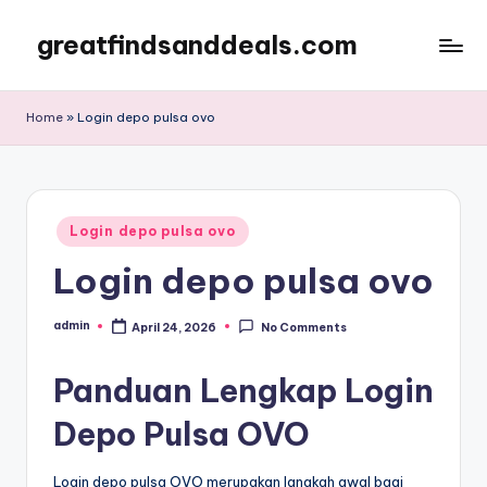
greatfindsanddeals.com
Skip
to
content
Home
»
Login depo pulsa ovo
Posted
Login depo pulsa ovo
in
Login depo pulsa ovo
admin
April 24, 2026
No Comments
Posted
by
Panduan Lengkap Login
Depo Pulsa OVO
Login depo pulsa OVO merupakan langkah awal bagi