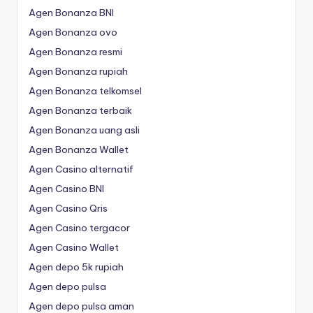
Agen Bonanza BNI
Agen Bonanza ovo
Agen Bonanza resmi
Agen Bonanza rupiah
Agen Bonanza telkomsel
Agen Bonanza terbaik
Agen Bonanza uang asli
Agen Bonanza Wallet
Agen Casino alternatif
Agen Casino BNI
Agen Casino Qris
Agen Casino tergacor
Agen Casino Wallet
Agen depo 5k rupiah
Agen depo pulsa
Agen depo pulsa aman