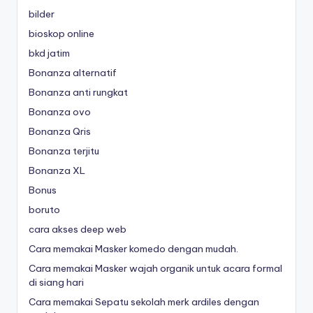
bilder
bioskop online
bkd jatim
Bonanza alternatif
Bonanza anti rungkat
Bonanza ovo
Bonanza Qris
Bonanza terjitu
Bonanza XL
Bonus
boruto
cara akses deep web
Cara memakai Masker komedo dengan mudah.
Cara memakai Masker wajah organik untuk acara formal
di siang hari
Cara memakai Sepatu sekolah merk ardiles dengan