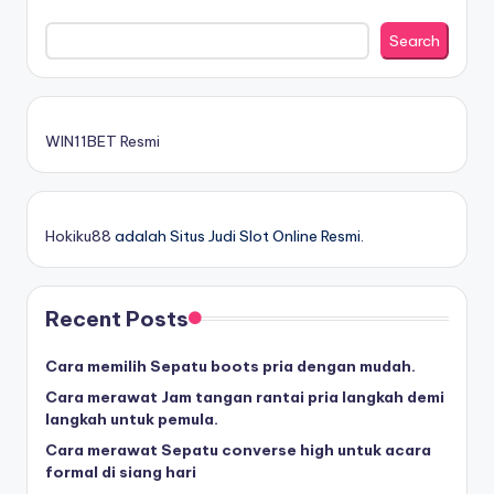
Search
WIN11BET Resmi
Hokiku88
adalah Situs Judi Slot Online Resmi.
Recent Posts
Cara memilih Sepatu boots pria dengan mudah.
Cara merawat Jam tangan rantai pria langkah demi
langkah untuk pemula.
Cara merawat Sepatu converse high untuk acara
formal di siang hari