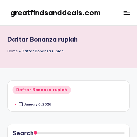
greatfindsanddeals.com
Skip
to
content
Daftar Bonanza rupiah
Home
»
Daftar Bonanza rupiah
Posted
Daftar Bonanza rupiah
in
January 6, 2026
Posted
by
Search