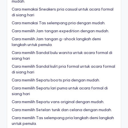
mudah.
Cara memakai Sneakers pria casual untuk acara formal
di siang hari
Cara memakai Tas selempang pria dengan mudah.
Cara memilih Jam tangan expedition dengan mudah.
Cara memilih Jam tangan g-shock langkah demi
langkah untuk pemula.
Cara memilih Sandal bulu wanita untuk acara formal di
siang hari
Cara memilih Sandal kulit pria formal untuk acara formal
di siang hari
Cara memilih Sepatu boots pria dengan mudah.
Cara memilih Sepatu lari puma untuk acara formal di
siang hari
Cara memilih Sepatu vans original dengan mudah.
Cara memilih Setelan tunik dan celana dengan mudah.
Cara memilih Tas selempang pria langkah demi langkah
untuk pemula.