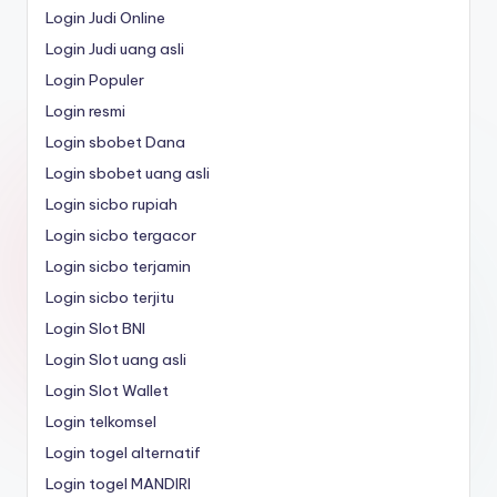
Login Judi Online
Login Judi uang asli
Login Populer
Login resmi
Login sbobet Dana
Login sbobet uang asli
Login sicbo rupiah
Login sicbo tergacor
Login sicbo terjamin
Login sicbo terjitu
Login Slot BNI
Login Slot uang asli
Login Slot Wallet
Login telkomsel
Login togel alternatif
Login togel MANDIRI