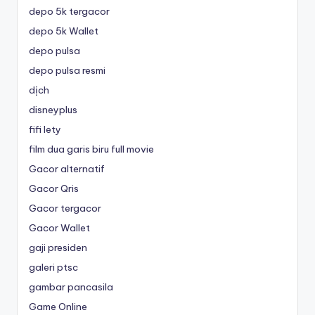
depo 5k tergacor
depo 5k Wallet
depo pulsa
depo pulsa resmi
dịch
disneyplus
fifi lety
film dua garis biru full movie
Gacor alternatif
Gacor Qris
Gacor tergacor
Gacor Wallet
gaji presiden
galeri ptsc
gambar pancasila
Game Online