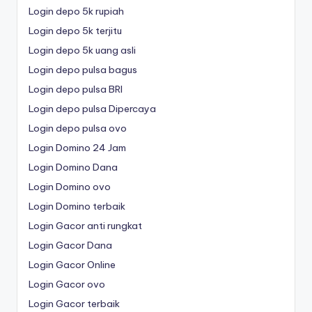
Login depo 5k rupiah
Login depo 5k terjitu
Login depo 5k uang asli
Login depo pulsa bagus
Login depo pulsa BRI
Login depo pulsa Dipercaya
Login depo pulsa ovo
Login Domino 24 Jam
Login Domino Dana
Login Domino ovo
Login Domino terbaik
Login Gacor anti rungkat
Login Gacor Dana
Login Gacor Online
Login Gacor ovo
Login Gacor terbaik