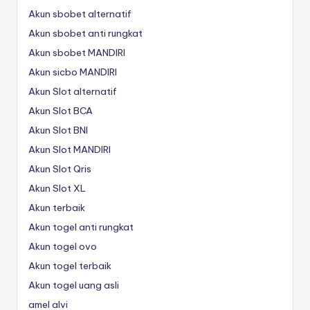
Akun sbobet alternatif
Akun sbobet anti rungkat
Akun sbobet MANDIRI
Akun sicbo MANDIRI
Akun Slot alternatif
Akun Slot BCA
Akun Slot BNI
Akun Slot MANDIRI
Akun Slot Qris
Akun Slot XL
Akun terbaik
Akun togel anti rungkat
Akun togel ovo
Akun togel terbaik
Akun togel uang asli
amel alvi