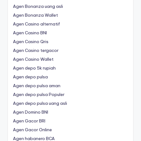
Agen Bonanza uang asli
Agen Bonanza Wallet
Agen Casino alternatif
Agen Casino BNI
Agen Casino Qris
Agen Casino tergacor
Agen Casino Wallet
Agen depo 5k rupiah
Agen depo pulsa
Agen depo pulsa aman
Agen depo pulsa Populer
Agen depo pulsa uang asli
Agen Domino BNI
Agen Gacor BRI
Agen Gacor Online
Agen habanero BCA