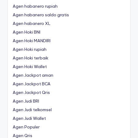
Agen habanero rupiah
Agen habanero saldo gratis
Agen habanero XL
Agen Hoki BNI
Agen Hoki MANDIRI
Agen Hoki rupiah
Agen Hoki terbaik
Agen Hoki Wallet
Agen Jackpot aman
Agen Jackpot BCA
Agen Jackpot Qris
Agen Judi BRI
Agen Judi telkomsel
Agen Judi Wallet
Agen Populer
Agen Qris