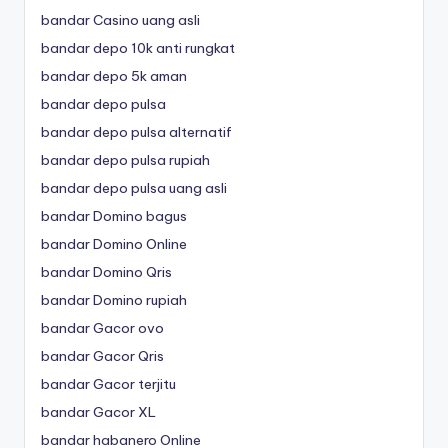
bandar Casino uang asli
bandar depo 10k anti rungkat
bandar depo 5k aman
bandar depo pulsa
bandar depo pulsa alternatif
bandar depo pulsa rupiah
bandar depo pulsa uang asli
bandar Domino bagus
bandar Domino Online
bandar Domino Qris
bandar Domino rupiah
bandar Gacor ovo
bandar Gacor Qris
bandar Gacor terjitu
bandar Gacor XL
bandar habanero Online