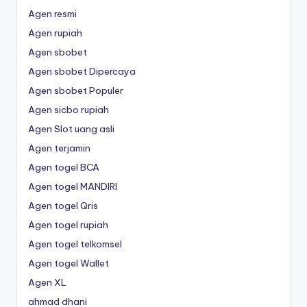
Agen resmi
Agen rupiah
Agen sbobet
Agen sbobet Dipercaya
Agen sbobet Populer
Agen sicbo rupiah
Agen Slot uang asli
Agen terjamin
Agen togel BCA
Agen togel MANDIRI
Agen togel Qris
Agen togel rupiah
Agen togel telkomsel
Agen togel Wallet
Agen XL
ahmad dhani