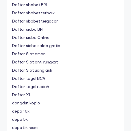
Daftar sbobet BRI
Daftar sbobet terbaik
Daftar sbobet tergacor
Daftar sicbo BNI
Daftar sicbo Online
Daftar sicbo saldo gratis
Daftar Slot aman
Daftar Slot anti rungkat
Daftar Slot uang asli
Daftar togel BCA
Daftar togel rupiah
Daftar XL
dangdut koplo
depo 10k
depo 5k
depo 5k resmi