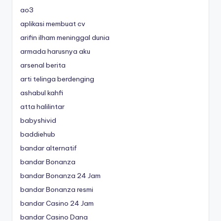
ao3
aplikasi membuat cv
arifin ilham meninggal dunia
armada harusnya aku
arsenal berita
arti telinga berdenging
ashabul kahfi
atta halilintar
babyshivid
baddiehub
bandar alternatif
bandar Bonanza
bandar Bonanza 24 Jam
bandar Bonanza resmi
bandar Casino 24 Jam
bandar Casino Dana